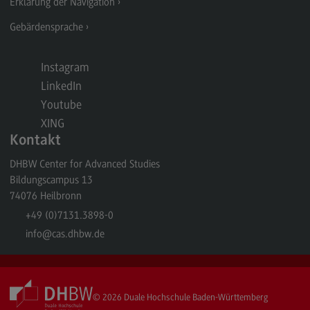
Erklärung der Navigation
Berufsperspektiven
Gebärdensprache
Kontakt
Master of Business Administration
Instagram
LinkedIn
Master of Business Administration
Youtube
Modulangebot
XING
Berufsperspektiven
Kontakt
Kontakt
DHBW Center for Advanced Studies
Bildungscampus 13
Media and Data-driven Business
74076
Heilbronn
Media and Data-driven Business
+49 (0)7131.3898-0
info
@cas.dhbw.de
Modulangebot
Berufsperspektiven
Kontakt
© 2026
Duale Hochschule Baden-Württemberg