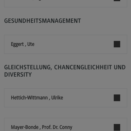
Kontakt
Elektrotechnik und Informationstechnik
GESUNDHEITSMANAGEMENT
Elektrotechnik und Informationstechnik
Profil-O-Mat Elektrotechnik und
Informationstechnik
Eggert , Ute
(External link)
Rahmenbedingungen
Modulangebot
GLEICHSTELLUNG, CHANCENGLEICHHEIT UND
Berufsperspektiven
DIVERSITY
Kontakt
Entrepreneurship
Hettich-Wittmann , Ulrike
Entrepreneurship
Modulangebot
Berufsperspektiven
Mayer-Bonde , Prof. Dr. Conny