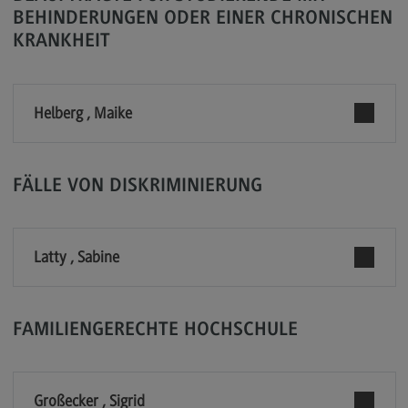
BEHINDERUNGEN ODER EINER CHRONISCHEN
Modulangebot
KRANKHEIT
Berufsperspektiven
Kontakt
Helberg , Maike
Digital Business Management
Digital Business Management
FÄLLE VON DISKRIMINIERUNG
Modulangebot
Berufsperspektiven
Kontakt
Latty , Sabine
Digitalisierung in der Sozialen Arbeit
Digitalisierung in der Sozialen Arbeit
FAMILIENGERECHTE HOCHSCHULE
Modulangebot
Berufsperspektiven
Großecker , Sigrid