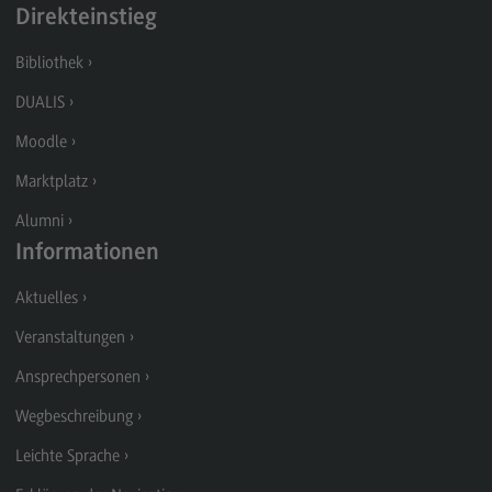
Direkteinstieg
Berufsperspektiven
Bibliothek
Kontakt
DUALIS
Marketing and Business Psychology
Moodle
Marketing and Business Psychology
Marktplatz
Modulangebot
Alumni
Berufsperspektiven
Informationen
Kontakt
Aktuelles
Maschinenbau
Veranstaltungen
Maschinenbau
Ansprechpersonen
Profil-O-Mat Maschinenbau
(External link)
Wegbeschreibung
Rahmenbedingungen
Leichte Sprache
Modulangebot