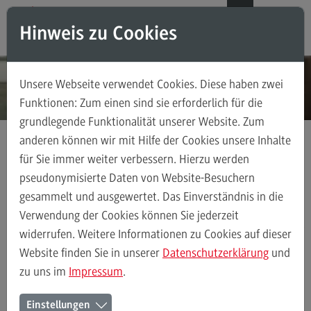
Direkt zum Inhalt
Direkt zum Hauptmenu
Direkt zum Footer
DE
EN
Hinweis zu Cookies
Modul-O-Mat
Suchen
Unsere Webseite verwendet Cookies. Diese haben zwei
Masterstudiengänge
Funktionen: Zum einen sind sie erforderlich für die
grundlegende Funktionalität unserer Website. Zum
Accounting, Controlling, Taxation
anderen können wir mit Hilfe der Cookies unsere Inhalte
Accounting, Controlling, Taxation
für Sie immer weiter verbessern. Hierzu werden
Kontakt
Ansprechpersonen
Zentral Beauftragte
Modulangebot
pseudonymisierte Daten von Website-Besuchern
gesammelt und ausgewertet. Das Einverständnis in die
Berufsperspektiven
Verwendung der Cookies können Sie jederzeit
Kontakt
Ansprechpersonen
Alle Kontakte (alphabetisch)
Studienberatun
widerrufen. Weitere Informationen zu Cookies auf dieser
Advanced Practice in Healthcare
Website finden Sie in unserer
Datenschutzerklärung
und
zu uns im
Impressum
.
Advanced Practice in Healthcare
Zentral Beauftragte am DHBW
Rahmenbedingungen
Einstellungen