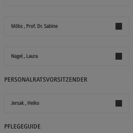
Kontakt
Executive Engineering
Executive Engineering
Möbs , Prof. Dr. Sabine
Modulangebot
Besonderheiten und Highlights
Nagel , Laura
Berufsperspektiven
Kontakt
Finance
PERSONALRATSVORSITZENDER
Finance
Modulangebot
Jersak , Heiko
Berufsperspektiven
Kontakt
PFLEGEGUIDE
General Business Management