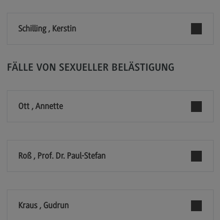
General Business Management
Schilling , Kerstin
Modulangebot
Berufsperspektiven
FÄLLE VON SEXUELLER BELÄSTIGUNG
Kontakt
Governance Sozialer Arbeit
Governance Sozialer Arbeit
Ott , Annette
Modulangebot
Berufsperspektiven
Roß , Prof. Dr. Paul-Stefan
Kontakt
Informatik
Informatik
Kraus , Gudrun
Profil-O-Mat Informatik
(External link)