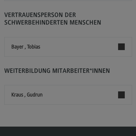
Rahmenbedingungen
VERTRAUENSPERSON DER
Modulangebot
SCHWERBEHINDERTEN MENSCHEN
Berufsperspektiven
Kontakt
Bayer , Tobias
Integrated Engineering
Integrated Engineering
Rahmenbedingungen
WEITERBILDUNG MITARBEITER*INNEN
Modulangebot
Berufsperspektiven
Kraus , Gudrun
Kontakt
Intensive Care
Intensive Care
Modulangebot