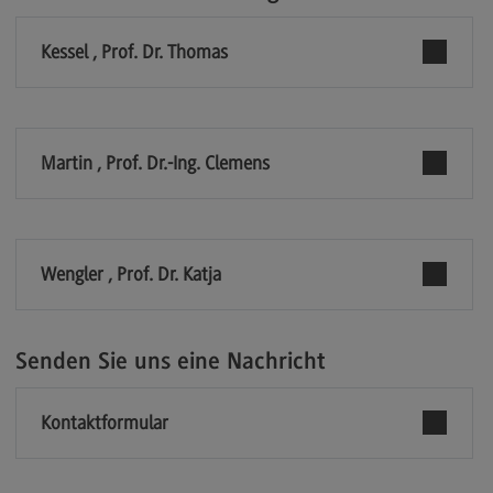
Modulangebot
Kessel , Prof. Dr. Thomas
Berufsperspektiven
Kontakt
Digital Business Management
Martin , Prof. Dr.-Ing. Clemens
Digital Business Management
Modulangebot
Berufsperspektiven
Wengler , Prof. Dr. Katja
Kontakt
Digitalisierung in der Sozialen Arbeit
Senden Sie uns eine Nachricht
Digitalisierung in der Sozialen Arbeit
Kontaktformular
Modulangebot
Berufsperspektiven