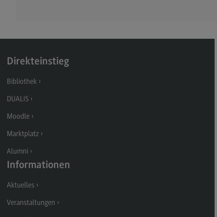
Kontakt
Executive Engineering
Executive Engineering
Modulangebot
Direkteinstieg
Besonderheiten und Highlights
Bibliothek
Berufsperspektiven
DUALIS
Kontakt
Moodle
Finance
Marktplatz
Finance
Alumni
Modulangebot
Informationen
Berufsperspektiven
Aktuelles
Kontakt
Veranstaltungen
General Business Management