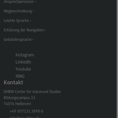
Ansprechpersonen
General Business Management
Wegbeschreibung
Modulangebot
Leichte Sprache
Berufsperspektiven
Erklärung der Navigation
Kontakt
Gebärdensprache
Governance Sozialer Arbeit
Instagram
Governance Sozialer Arbeit
LinkedIn
Modulangebot
Youtube
Berufsperspektiven
XING
Kontakt
Kontakt
DHBW Center for Advanced Studies
Informatik
Bildungscampus 13
Informatik
74076
Heilbronn
+49 (0)7131.3898-0
Profil-O-Mat Informatik
(External link)