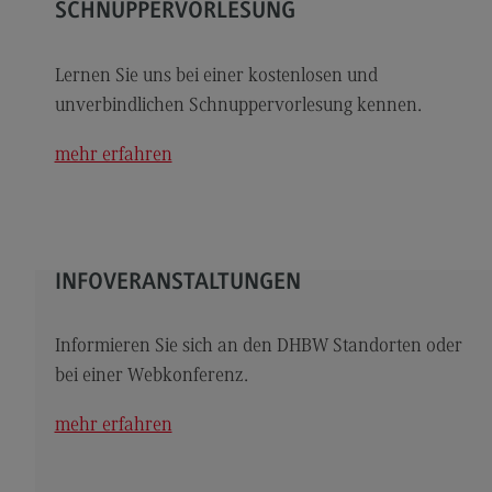
Kontakt
SCHNUPPERVORLESUNG
Elektrotechnik und Informationstechnik
Lernen Sie uns bei einer kostenlosen und
Elektrotechnik und Informationstechnik
unverbindlichen Schnuppervorlesung kennen.
Profil-O-Mat Elektrotechnik und
Informationstechnik
mehr erfahren
(External link)
Rahmenbedingungen
Modulangebot
Berufsperspektiven
INFOVERANSTALTUNGEN
Kontakt
Entrepreneurship
Informieren Sie sich an den DHBW Standorten oder
bei einer Webkonferenz.
Entrepreneurship
Modulangebot
mehr erfahren
Berufsperspektiven