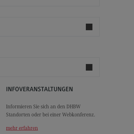
les and Negotiation
dulangebot
rufsperspektiven
ntakt
ale Arbeit in der
ationsgesellschaft
iale Arbeit in der
grationsgesellschaft
dulangebot
rufsperspektiven
INFOVERANSTALTUNGEN
ntakt
Informieren Sie sich an den DHBW
ply Chain Management, Logistics,
duction
Standorten oder bei einer Webkonferenz.
pply Chain Management, Logistics,
mehr erfahren
oduction