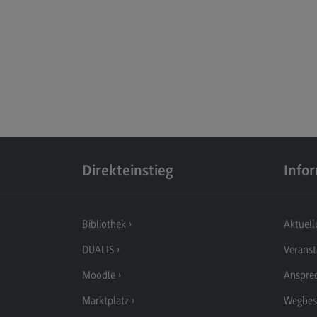
Berufsperspektiven
Kontakt
Elektrotechnik und
Informationstechnik
Elektrotechnik und
Informationstechnik
Profil-O-Mat Elektrotechnik und
Informationstechnik
(External link)
Direkteinstieg
Info
Rahmenbedingungen
Modulangebot
Bibliothek
Aktuell
Berufsperspektiven
DUALIS
Veranst
Kontakt
Moodle
Anspre
Entrepreneurship
Marktplatz
Wegbes
Entrepreneurship