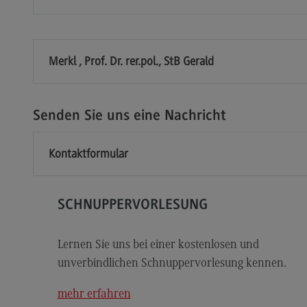
Modulangebot
Sa
Berufsperspektiven
Mo
Kontakt
Be
Merkl , Prof. Dr. rer.pol., StB Gerald
Integrated Engineering
Ko
Integrated Engineering
Sozi
Migr
Senden Sie uns eine Nachricht
Rahmenbedingungen
Soz
Modulangebot
Mi
Kontaktformular
Berufsperspektiven
Mo
Kontakt
Be
SCHNUPPERVORLESUNG
Intensive Care
Ko
Lernen Sie uns bei einer kostenlosen und
Intensive Care
Sup
Pro
unverbindlichen Schnuppervorlesung kennen.
it
Modulangebot
Su
mehr erfahren
Berufsperspektiven
Pr