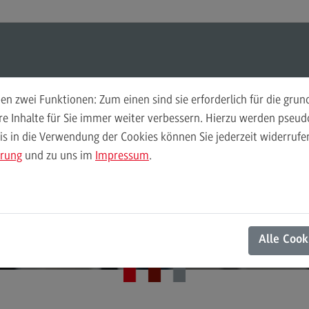
ul-O-Mat
Suchen
Modul-O-Mat
Suchen
n zwei Funktionen: Zum einen sind sie erforderlich für die gru
ere Inhalte für Sie immer weiter verbessern. Hierzu werden pse
Rechnungswesen Steuern Wirtschaftsrecht (LL. M.)
 in die Verwendung der Cookies können Sie jederzeit widerrufen
Finance
Per
Fit für die
ärung
und zu uns im
Impressum
.
Wir
Finance
Pe
Modulangebot
Wi
teuerberaterprüfun
Berufsperspektiven
Mo
Alle Cook
Kontakt
Be
General Business Management
Ko
General Business Management
Pla
Sozi