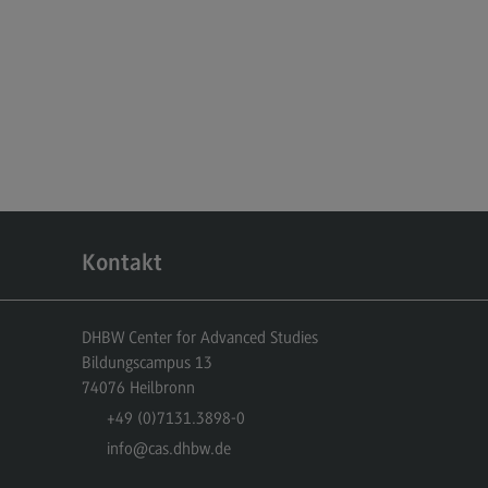
dulangebot
rufsperspektiven
ntakt
nskulturelle Traumapädagogik
anskulturelle Traumapädagogik
dulangebot
ntakt
Kontakt
schaftsinformatik
rtschaftsinformatik
DHBW Center for Advanced Studies
Bildungscampus 13
hmenbedingungen
74076
Heilbronn
dulangebot
+49 (0)7131.3898-0
info
@cas.dhbw.de
rufsperspektiven