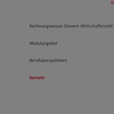
M
Rahmenbedingungen
Modulangebot
Kontakt
Rechnungswesen Steuern Wirtschaftsrecht
Bauingenieurwesen
Bauingenieurwesen
Modulangebot
Rahmenbedingungen
Modulangebot
Berufsperspektiven
Berufsperspektiven
Kontakt
Kontakt
Data Science and Artificial Intelligen
Data Science and Artificial
Intelligence
Profil-O-Mat Data Science and