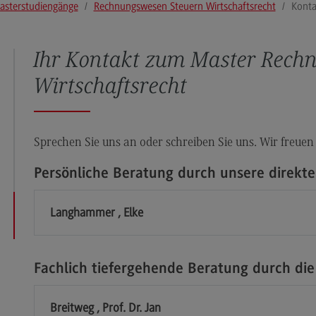
asterstudiengänge
Rechnungswesen Steuern Wirtschaftsrecht
Konta
Modulangebot
Pl
Berufsperspektiven
So
Ihr Kontakt zum Master Rech
Kontakt
Mo
Wirtschaftsrecht
Governance Sozialer Arbeit
Be
Governance Sozialer Arbeit
Ko
Modulangebot
Rec
Sprechen Sie uns an oder schreiben Sie uns. Wir freuen
Wirt
Berufsperspektiven
Persönliche Beratung durch unsere direkt
Re
Kontakt
Wi
Langhammer , Elke
Informatik
Mo
ce
Informatik
Be
Profil-O-Mat Informatik
Ko
Fachlich tiefergehende Beratung durch die
(External link)
Rahmenbedingungen
Sale
Breitweg , Prof. Dr. Jan