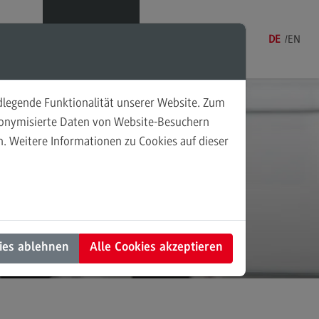
Menü
DE
EN
ndlegende Funktionalität unserer Website. Zum
udonymisierte Daten von Website-Besuchern
. Weitere Informationen zu Cookies auf dieser
sonalmanagement und
tschaftspsychologie
rsonalmanagement und
rtschaftspsychologie
g!
dulangebot
ies ablehnen
Alle Cookies akzeptieren
rufsperspektiven
ntakt
nung und Koordination in der
alen Arbeit