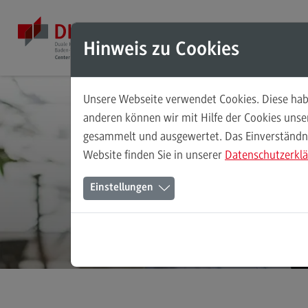
Direkt zum Inhalt
Direkt zum Hauptmenu
Direkt zum Footer
Mod
Hinweis zu Cookies
Unsere Webseite verwendet Cookies. Diese habe
Masterstudiengänge
anderen können wir mit Hilfe der Cookies uns
gesammelt und ausgewertet. Das Einverständnis
Accounting, Controlling, Taxation
Website finden Sie in unserer
Datenschutzerkl
Accounting, Controlling, Taxation
Einstellungen
Modulangebot
S
Berufsperspektiven
Kontakt
Advanced Practice in Healthcare
Advanced Practice in Healthcare