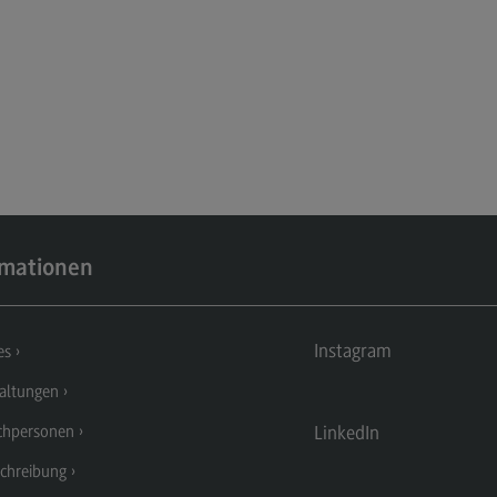
Kontakt
Mo
Marketing and Business Psychology
Be
Marketing and Business Psychology
Ko
Modulangebot
Tra
Berufsperspektiven
Tr
Kontakt
Mo
Maschinenbau
Ko
rmationen
Maschinenbau
Wirt
Profil-O-Mat Maschinenbau
Wi
Instagram
es
(External link)
Rahmenbedingungen
Ra
altungen
Modulangebot
Mo
LinkedIn
chpersonen
Berufsperspektiven
Be
chreibung