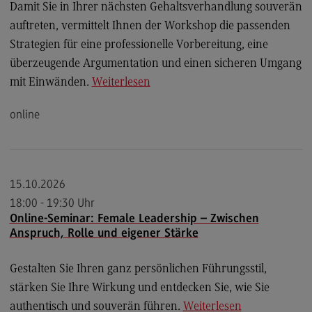
Kontakt
Damit Sie in Ihrer nächsten Gehaltsverhandlung souverän
auftreten, vermittelt Ihnen der Workshop die passenden
Elektrotechnik und Informationstechnik
Strategien für eine professionelle Vorbereitung, eine
Elektrotechnik und Informationstechnik
überzeugende Argumentation und einen sicheren Umgang
Profil-O-Mat Elektrotechnik und
mit Einwänden.
Weiterlesen
Informationstechnik
(External link)
online
Rahmenbedingungen
Modulangebot
Berufsperspektiven
15.10.2026
Kontakt
18:00 - 19:30 Uhr
Entrepreneurship
Online-Seminar: Female Leadership – Zwischen
Anspruch, Rolle und eigener Stärke
Entrepreneurship
Modulangebot
Gestalten Sie Ihren ganz persönlichen Führungsstil,
stärken Sie Ihre Wirkung und entdecken Sie, wie Sie
Berufsperspektiven
authentisch und souverän führen.
Weiterlesen