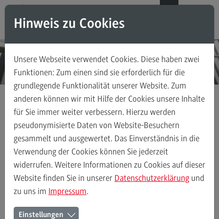
Direkt zum Inhalt
Direkt zum Hauptmenu
Direkt zum Footer
DE
EN
Hinweis zu Cookies
Modul-O-Mat
Suchen
Unsere Webseite verwendet Cookies. Diese haben zwei
Masterstudiengänge
Funktionen: Zum einen sind sie erforderlich für die
grundlegende Funktionalität unserer Website. Zum
Accounting, Controlling, Taxation
anderen können wir mit Hilfe der Cookies unsere Inhalte
Accounting, Controlling, Taxation
für Sie immer weiter verbessern. Hierzu werden
Die Hochschule
Alumni
Veranstaltungen für Alumni
Modulangebot
pseudonymisierte Daten von Website-Besuchern
gesammelt und ausgewertet. Das Einverständnis in die
Berufsperspektiven
Verwendung der Cookies können Sie jederzeit
Kontakt
Alumni
Erfahrung weitergeben
Veranstaltungen für Alumni
widerrufen. Weitere Informationen zu Cookies auf dieser
Advanced Practice in Healthcare
Website finden Sie in unserer
Datenschutzerklärung
und
zu uns im
Impressum
.
Advanced Practice in Healthcare
Events für Alumni des Dualen
Rahmenbedingungen
Einstellungen