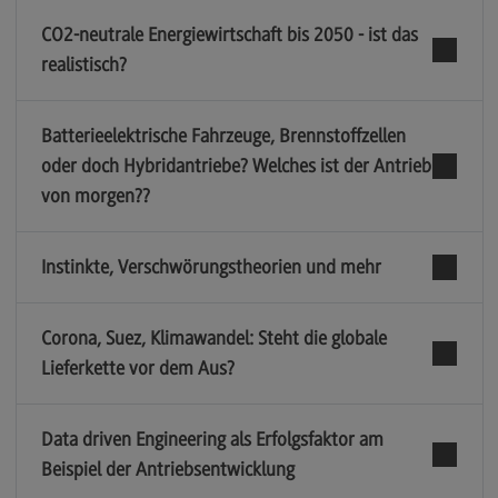
CO2-neutrale Energiewirtschaft bis 2050 - ist das
Berufsperspektiven
realistisch?
Kontakt
Marketing and Business Psychology
Batterieelektrische Fahrzeuge, Brennstoffzellen
Marketing and Business Psychology
oder doch Hybridantriebe? Welches ist der Antrieb
von morgen??
Modulangebot
Berufsperspektiven
Instinkte, Verschwörungstheorien und mehr
Kontakt
Maschinenbau
Corona, Suez, Klimawandel: Steht die globale
Maschinenbau
Lieferkette vor dem Aus?
Profil-O-Mat Maschinenbau
(External link)
Rahmenbedingungen
Data driven Engineering als Erfolgsfaktor am
Beispiel der Antriebsentwicklung
Modulangebot