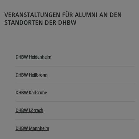
General Business Management
VERANSTALTUNGEN FÜR ALUMNI AN DEN
Modulangebot
STANDORTEN DER DHBW
Berufsperspektiven
Kontakt
Governance Sozialer Arbeit
DHBW Heidenheim
Governance Sozialer Arbeit
DHBW Heilbronn
Modulangebot
Berufsperspektiven
DHBW Karlsruhe
Kontakt
Informatik
DHBW Lörrach
Informatik
DHBW Mannheim
Profil-O-Mat Informatik
(External link)