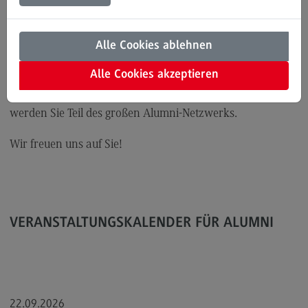
Masters
Modulangebot
Kontakt
Alle Cookies ablehnen
Alumni des Dualen Masters der DHBW haben die
Bauingenieurwesen
Alle Cookies akzeptieren
Möglichkeit, sich standortübergreifend zu vernetzen.
Bauingenieurwesen
Besuchen Sie eine der Veranstaltungen in Ihrer Nähe und
werden Sie Teil des großen Alumni-Netzwerks.
Rahmenbedingungen
Modulangebot
Wir freuen uns auf Sie!
Berufsperspektiven
Kontakt
Data Science and Artificial Intelligence
VERANSTALTUNGSKALENDER FÜR ALUMNI
Data Science and Artificial Intelligence
Profil-O-Mat Data Science and Artificial
Intelligence
(External link)
Rahmenbedingungen
22.09.2026