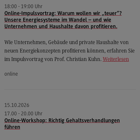
18:00 - 19:00 Uhr
Modulangebot
Online-Impulsvortrag: Warum wollen wir „teuer“?
Berufsperspektiven
Unsere Energiesysteme im Wandel – und wie
Unternehmen und Haushalte davon profitieren.
Kontakt
Digital Business Management
Wie Unternehmen, Gebäude und private Haushalte von
neuen Energiekonzepten profitieren können, erfahren Sie
Digital Business Management
im Impulsvortrag von Prof. Christian Kuhn.
Weiterlesen
Modulangebot
online
Berufsperspektiven
Kontakt
Digitalisierung in der Sozialen Arbeit
15.10.2026
Digitalisierung in der Sozialen Arbeit
17.00 - 20.00 Uhr
Modulangebot
Online-Workshop: Richtig Gehaltsverhandlungen
führen
Berufsperspektiven