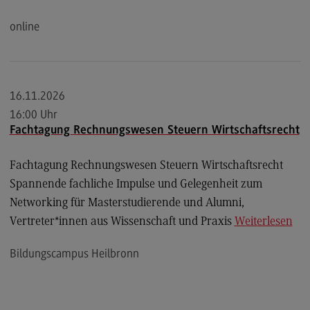
Kontakt
online
Executive Engineering
Executive Engineering
Modulangebot
16.11.2026
Besonderheiten und Highlights
16:00 Uhr
Fachtagung Rechnungswesen Steuern Wirtschaftsrecht
Berufsperspektiven
Kontakt
Fachtagung Rechnungswesen Steuern Wirtschaftsrecht
Finance
Spannende fachliche Impulse und Gelegenheit zum
Networking für Masterstudierende und Alumni,
Finance
Vertreter*innen aus Wissenschaft und Praxis
Weiterlesen
Modulangebot
Bildungscampus Heilbronn
Berufsperspektiven
Kontakt
General Business Management