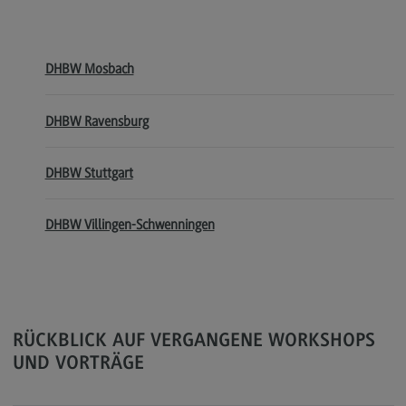
Rahmenbedingungen
Modulangebot
DHBW Mosbach
Berufsperspektiven
Kontakt
DHBW Ravensburg
Integrated Engineering
DHBW Stuttgart
Integrated Engineering
Rahmenbedingungen
DHBW Villingen-Schwenningen
Modulangebot
Berufsperspektiven
Kontakt
Intensive Care
RÜCKBLICK AUF VERGANGENE WORKSHOPS
UND VORTRÄGE
Intensive Care
Modulangebot