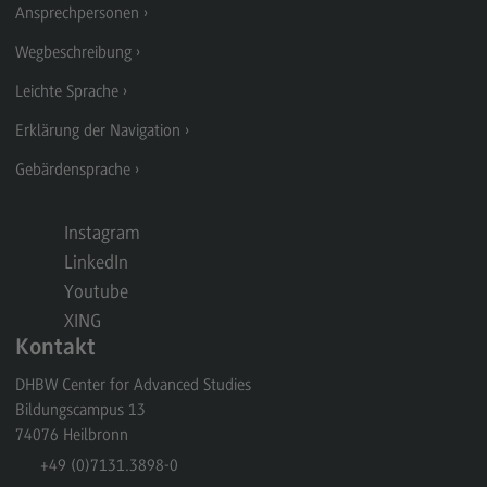
Personalmanagement und
Ansprechpersonen
Wirtschaftspsychologie
Wegbeschreibung
Personalmanagement und
Wirtschaftspsychologie
Leichte Sprache
Modulangebot
Erklärung der Navigation
Berufsperspektiven
Gebärdensprache
Kontakt
Instagram
Planung und Koordination in der Sozialen Arbeit
LinkedIn
Planung und Koordination in der Sozialen Arbeit
Youtube
Modulangebot
XING
Kontakt
Berufsperspektiven
DHBW Center for Advanced Studies
Kontakt
Bildungscampus 13
Rechnungswesen Steuern Wirtschaftsrecht
74076
Heilbronn
+49 (0)7131.3898-0
Rechnungswesen Steuern Wirtschaftsrecht