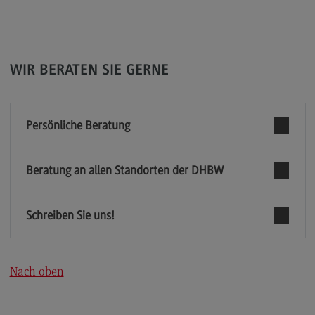
Kontakt
Supply Chain Management, Logistics, Production
Supply Chain Management, Logistics,
Production
WIR BERATEN SIE GERNE
Modulangebot
Berufsperspektiven
Persönliche Beratung
Kontakt
Transkulturelle Traumapädagogik
Beratung an allen Standorten der DHBW
Transkulturelle Traumapädagogik
Schreiben Sie uns!
Modulangebot
Kontakt
Wirtschaftsinformatik
Nach oben
Wirtschaftsinformatik