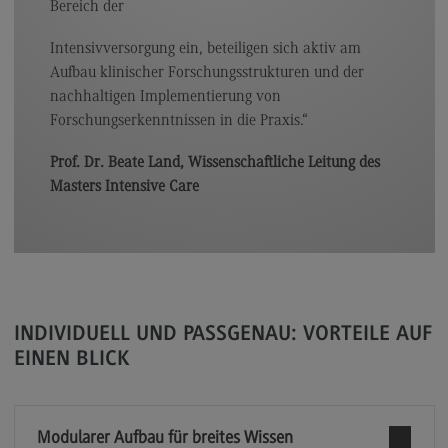
Bereich der
Rahmenbedingungen
Intensivversorgung ein, beteiligen sich aktiv am
Modulangebot
Aufbau klinischer Forschungsstrukturen und der
Berufsperspektiven
nachhaltigen Implementierung von
Forschungserkenntnissen in die Praxis.“
Kontakt
Integrated Engineering
Prof. Dr. Beate Land, Wissenschaftliche Leitung des
Masters Intensive Care
Integrated Engineering
Rahmenbedingungen
Modulangebot
Berufsperspektiven
INDIVIDUELL UND PASSGENAU: VORTEILE AUF
Kontakt
EINEN BLICK
Intensive Care
Intensive Care
Modularer Aufbau für breites Wissen
Modulangebot