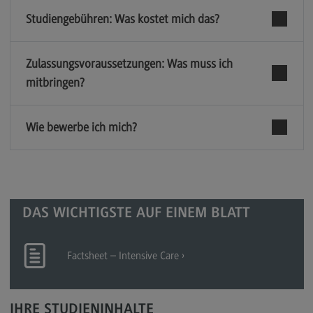
Berufsperspektiven
Studiengebühren: Was kostet mich das?
Kontakt
Zulassungsvoraussetzungen: Was muss ich
Master of Business Administration
mitbringen?
Master of Business Administration
Modulangebot
Wie bewerbe ich mich?
Berufsperspektiven
Kontakt
Media and Data-driven Business
DAS WICHTIGSTE AUF EINEM BLATT
Media and Data-driven Business
Modulangebot
Factsheet – Intensive Care
Berufsperspektiven
Kontakt
IHRE STUDIENINHALTE