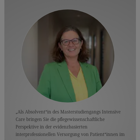
General Business Management
Modulangebot
Berufsperspektiven
Kontakt
Governance Sozialer Arbeit
Governance Sozialer Arbeit
Modulangebot
Berufsperspektiven
Kontakt
Informatik
„Als Absolvent*in des Masterstudiengangs Intensive
Care bringen Sie die pflegewissenschaftliche
Informatik
Perspektive in der evidenzbasierten
Profil-O-Mat Informatik
interprofessionellen Versorgung von Patient*innen im
(External link)