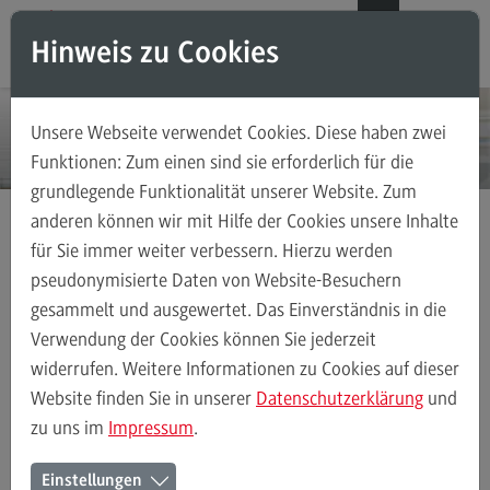
Direkt zum Inhalt
Direkt zum Hauptmenu
Direkt zum Footer
DE
EN
Hinweis zu Cookies
Modul-O-Mat
Suchen
Unsere Webseite verwendet Cookies. Diese haben zwei
Masterstudiengänge
Funktionen: Zum einen sind sie erforderlich für die
grundlegende Funktionalität unserer Website. Zum
Accounting, Controlling, Taxation
anderen können wir mit Hilfe der Cookies unsere Inhalte
Accounting, Controlling, Taxation
für Sie immer weiter verbessern. Hierzu werden
Masterstudiengänge
Intensive Care
Modulangebot
pseudonymisierte Daten von Website-Besuchern
gesammelt und ausgewertet. Das Einverständnis in die
Berufsperspektiven
Verwendung der Cookies können Sie jederzeit
Kontakt
Intensive Care
Modulangebot
Berufsperspektiven
Kontakt
widerrufen. Weitere Informationen zu Cookies auf dieser
Advanced Practice in Healthcare
Website finden Sie in unserer
Datenschutzerklärung
und
zu uns im
Impressum
.
Advanced Practice in Healthcare
Master Intensive Care
Rahmenbedingungen
Einstellungen