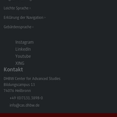
Leichte Sprache
Eckdaten Studium
Erklärung der Navigation
Gebärdensprache
Aufbau und Struktur
Zulassung
Instagram
Bewerbung
LinkedIn
Youtube
Studiengebühren
XING
Satzungen
Kontakt
FAQ
DHBW Center for Advanced Studies
Bildungscampus 13
74076
Heilbronn
Arbeitgeber-Vorteile
+49 (0)7131.3898-0
info
@cas.dhbw.de
Dualer Partner werden