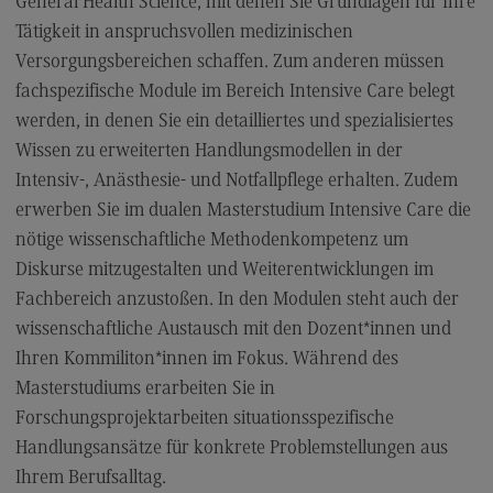
General Health Science, mit denen Sie Grundlagen für Ihre
Modulangebot
Tätigkeit in anspruchsvollen medizinischen
Versorgungsbereichen schaffen. Zum anderen müssen
Berufsperspektiven
fachspezifische Module im Bereich Intensive Care belegt
Kontakt
werden, in denen Sie ein detailliertes und spezialisiertes
Sales and Negotiation
Wissen zu erweiterten Handlungsmodellen in der
Intensiv-, Anästhesie- und Notfallpflege erhalten. Zudem
Sales and Negotiation
erwerben Sie im dualen Masterstudium Intensive Care die
Modulangebot
nötige wissenschaftliche Methodenkompetenz um
Berufsperspektiven
Diskurse mitzugestalten und Weiterentwicklungen im
Fachbereich anzustoßen. In den Modulen steht auch der
Kontakt
wissenschaftliche Austausch mit den Dozent*innen und
Soziale Arbeit in der Migrationsgesellschaft
Ihren Kommiliton*innen im Fokus. Während des
Soziale Arbeit in der Migrationsgesellschaft
Masterstudiums erarbeiten Sie in
Forschungsprojektarbeiten situationsspezifische
Modulangebot
Handlungsansätze für konkrete Problemstellungen aus
Berufsperspektiven
Ihrem Berufsalltag.