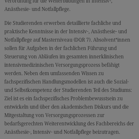
Verordnung für die Weiterbildungen in Intensiv-,
Kontakt
Anästhesie- und Notfallpflege.
Elektrotechnik und Informationstechnik
Die Studierenden erwerben detaillierte fachliche und
Elektrotechnik und Informationstechnik
praktische Kenntnisse in der Intensiv-, Anästhesie- und
Profil-O-Mat Elektrotechnik und
Notfallpflege auf Masterniveau (DQR 7). Absolvent*innen
Informationstechnik
(External link)
sollen für Aufgaben in der fachlichen Führung und
Rahmenbedingungen
Steuerung von Abläufen im gesamten innerklinischen
Modulangebot
intensivmedizinischen Versorgungsprozess befähigt
werden. Neben dem umfassenden Wissen zu
Berufsperspektiven
fachspezifischen Handlungsmodellen ist auch die Sozial-
Kontakt
und Selbstkompetenz der Studierenden Teil des Studiums:
Entrepreneurship
Ziel ist es ein fachspezifisches Problembewusstsein zu
entwickeln und über den akademischen Diskurs und die
Entrepreneurship
Mitgestaltung von Versorgungsprozessen zur
Modulangebot
bedarfsgerechten Weiterentwicklung des Fachbereichs der
Berufsperspektiven
Anästhesie-, Intensiv- und Notfallpflege beizutragen.