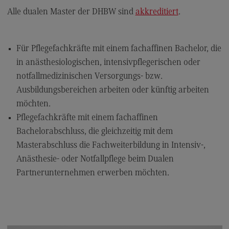
Kontakt
Alle dualen Master der DHBW sind
akkreditiert
.
Executive Engineering
Executive Engineering
Für Pflegefachkräfte mit einem fachaffinen Bachelor, die
Modulangebot
in anästhesiologischen, intensivpflegerischen oder
notfallmedizinischen Versorgungs- bzw.
Besonderheiten und Highlights
Ausbildungsbereichen arbeiten oder künftig arbeiten
Berufsperspektiven
möchten.
Kontakt
Pflegefachkräfte mit einem fachaffinen
Bachelorabschluss, die gleichzeitig mit dem
Finance
Masterabschluss die Fachweiterbildung in Intensiv-,
Finance
Anästhesie- oder Notfallpflege beim Dualen
Modulangebot
Partnerunternehmen erwerben möchten.
Berufsperspektiven
Kontakt
General Business Management