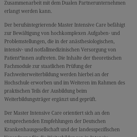
Zusammenarbeit mit dem Dualen Partnerunternehmen
Modulangebot
erlangt werden kann.
Berufsperspektiven
Der berufsintegrierende Master Intensive Care befähigt
Kontakt
zur Bewältigung von hochkomplexen Aufgaben- und
Digital Business Management
Problemstellungen, die in der anästhesiologischen,
intensiv- und notfallmedizinischen Versorgung von
Digital Business Management
Patient*innen auftreten. Die Inhalte der theoretischen
Modulangebot
Fachmodule zur staatlichen Prüfung der
Berufsperspektiven
Fachweiterweiterbildung werden hierbei an der
Hochschule erworben und im Weiteren im Rahmen des
Kontakt
praktischen Teils der Ausbildung beim
Digitalisierung in der Sozialen Arbeit
Weiterbildungsträger ergänzt und geprüft.
Digitalisierung in der Sozialen Arbeit
Der Master Intensive Care orientiert sich an den
Modulangebot
entsprechenden Empfehlungen der Deutschen
Berufsperspektiven
Krankenhausgesellschaft und der landesspezifischen