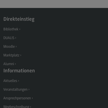
Rahmenbedingungen
Modulangebot
Direkteinstieg
Berufsperspektiven
Located@Mannheim
Bibliothek
Kontakt
DUALIS
Wirtschaftsingenieurwesen
Moodle
Wirtschaftsingenieurwesen
Marktplatz
Profil-O-Mat Wirtschaftsingenieurwesen
Alumni
(External link)
Informationen
Rahmenbedingungen
Modulangebot
Aktuelles
Located@Heidenheim
Veranstaltungen
Berufsperspektiven
Ansprechpersonen
Kontakt
Wegbeschreibung