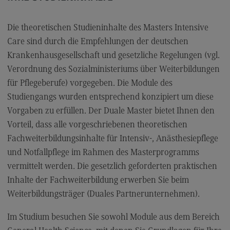
Personalmanagement und
Wirtschaftspsychologie
Die theoretischen Studieninhalte des Masters Intensive
Personalmanagement und
Wirtschaftspsychologie
Care sind durch die Empfehlungen der deutschen
Krankenhausgesellschaft und gesetzliche Regelungen (vgl.
Modulangebot
Verordnung des Sozialministeriums über Weiterbildungen
Berufsperspektiven
für Pflegeberufe) vorgegeben. Die Module des
Kontakt
Studiengangs wurden entsprechend konzipiert um diese
Vorgaben zu erfüllen. Der Duale Master bietet Ihnen den
Planung und Koordination in der Sozialen Arbeit
Vorteil, dass alle vorgeschriebenen theoretischen
Planung und Koordination in der Sozialen Arbeit
Fachweiterbildungsinhalte für Intensiv-, Anästhesiepflege
Modulangebot
und Notfallpflege im Rahmen des Masterprogramms
vermittelt werden. Die gesetzlich geforderten praktischen
Berufsperspektiven
Inhalte der Fachweiterbildung erwerben Sie beim
Kontakt
Weiterbildungsträger (Duales Partnerunternehmen).
Rechnungswesen Steuern Wirtschaftsrecht
Im Studium besuchen Sie sowohl Module aus dem Bereich
Rechnungswesen Steuern Wirtschaftsrecht