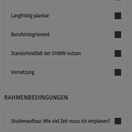
Berufsperspektiven
Langfristig planbar
Kontakt
Marketing and Business Psychology
Berufsintegrierend
Marketing and Business Psychology
Modulangebot
Standortvielfalt der DHBW nutzen
Berufsperspektiven
Vernetzung
Kontakt
Maschinenbau
Maschinenbau
RAHMENBEDINGUNGEN
Profil-O-Mat Maschinenbau
(External link)
Rahmenbedingungen
Studienaufbau: Wie viel Zeit muss ich einplanen?
Modulangebot