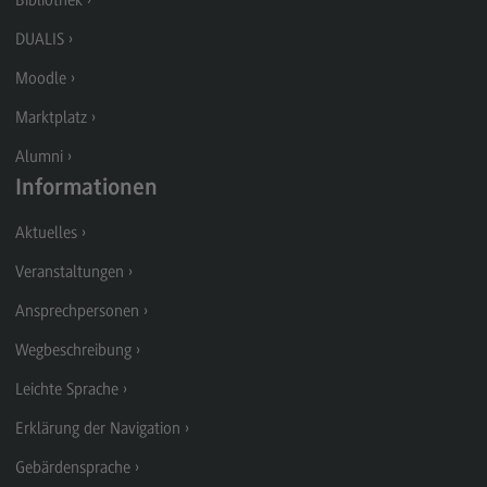
Bibliothek
Kontakt
DUALIS
Elektrotechnik und Informationstechnik
Moodle
Elektrotechnik und Informationstechnik
Marktplatz
Profil-O-Mat Elektrotechnik und
Informationstechnik
Alumni
(External link)
Rahmenbedingungen
Informationen
Modulangebot
Aktuelles
Berufsperspektiven
Veranstaltungen
Kontakt
Ansprechpersonen
Entrepreneurship
Wegbeschreibung
Entrepreneurship
Leichte Sprache
Modulangebot
Erklärung der Navigation
Berufsperspektiven
Gebärdensprache