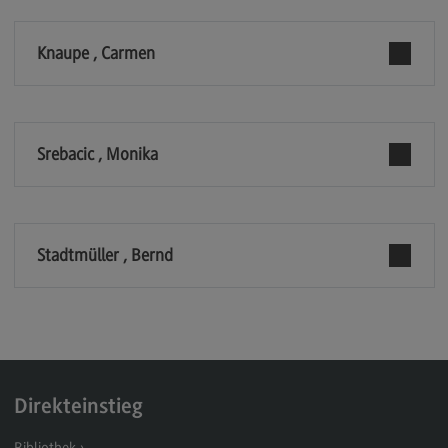
Modulangebot
Knaupe , Carmen
Berufsperspektiven
Kontakt
Digital Business Management
Srebacic , Monika
Digital Business Management
Modulangebot
Berufsperspektiven
Stadtmüller , Bernd
Kontakt
Digitalisierung in der Sozialen Arbeit
Digitalisierung in der Sozialen Arbeit
Modulangebot
Direkteinstieg
Berufsperspektiven