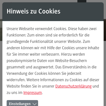
Direkt zum Inhalt
Direkt zum Hauptmenu
Direkt zum Footer
DE
EN
Hinweis zu Cookies
Modul-O-Mat
Suchen
Unsere Webseite verwendet Cookies. Diese haben zwei
Masterstudiengänge
Funktionen: Zum einen sind sie erforderlich für die
grundlegende Funktionalität unserer Website. Zum
Accounting, Controlling, Taxation
anderen können wir mit Hilfe der Cookies unsere Inhalte
Accounting, Controlling, Taxation
für Sie immer weiter verbessern. Hierzu werden
Kontakt
Ansprechpersonen
Weiterbildung
Modulangebot
pseudonymisierte Daten von Website-Besuchern
gesammelt und ausgewertet. Das Einverständnis in die
Berufsperspektiven
Verwendung der Cookies können Sie jederzeit
Kontakt
Ansprechpersonen
Alle Kontakte (alphabetisch)
Studienberatun
widerrufen. Weitere Informationen zu Cookies auf dieser
Advanced Practice in Healthcare
Website finden Sie in unserer
Datenschutzerklärung
und
zu uns im
Impressum
.
Advanced Practice in Healthcare
Ansprechpersonen des Bereichs
Rahmenbedingungen
Einstellungen