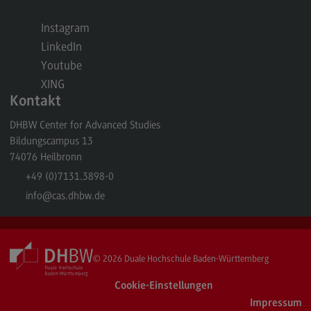
Kontakt
Instagram
Executive Engineering
LinkedIn
Executive Engineering
Youtube
Modulangebot
XING
Kontakt
Besonderheiten und Highlights
DHBW Center for Advanced Studies
Berufsperspektiven
Bildungscampus 13
Kontakt
74076
Heilbronn
+49 (0)7131.3898-0
Finance
info
@cas.dhbw.de
Finance
Modulangebot
Berufsperspektiven
© 2026
Duale Hochschule Baden-Württemberg
Kontakt
Cookie-Einstellungen
Impressum
General Business Management