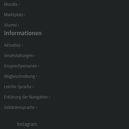
Moodle
Modulangebot
Marktplatz
Berufsperspektiven
Alumni
Kontakt
Informationen
Digital Business Management
Aktuelles
Digital Business Management
Veranstaltungen
Modulangebot
Ansprechpersonen
Berufsperspektiven
Wegbeschreibung
Kontakt
Leichte Sprache
Digitalisierung in der Sozialen Arbeit
Erklärung der Navigation
Digitalisierung in der Sozialen Arbeit
Gebärdensprache
Modulangebot
Berufsperspektiven
Instagram