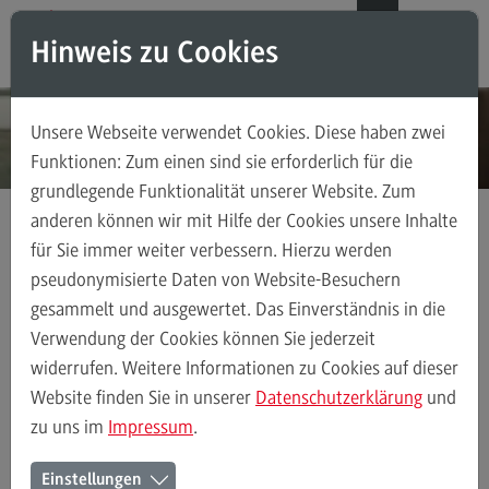
Direkt zum Inhalt
Direkt zum Hauptmenu
Direkt zum Footer
DE
EN
Hinweis zu Cookies
Modul-O-Mat
Suchen
Unsere Webseite verwendet Cookies. Diese haben zwei
Masterstudiengänge
Funktionen: Zum einen sind sie erforderlich für die
grundlegende Funktionalität unserer Website. Zum
Accounting, Controlling, Taxation
anderen können wir mit Hilfe der Cookies unsere Inhalte
Accounting, Controlling, Taxation
für Sie immer weiter verbessern. Hierzu werden
Kontakt
Ansprechpersonen
Weiterbildung
Modulangebot
pseudonymisierte Daten von Website-Besuchern
gesammelt und ausgewertet. Das Einverständnis in die
Berufsperspektiven
Verwendung der Cookies können Sie jederzeit
Kontakt
Ansprechpersonen
Alle Kontakte (alphabetisch)
Studienberatun
widerrufen. Weitere Informationen zu Cookies auf dieser
Advanced Practice in Healthcare
Website finden Sie in unserer
Datenschutzerklärung
und
zu uns im
Impressum
.
Advanced Practice in Healthcare
Ansprechpersonen des Bereichs
Rahmenbedingungen
Einstellungen