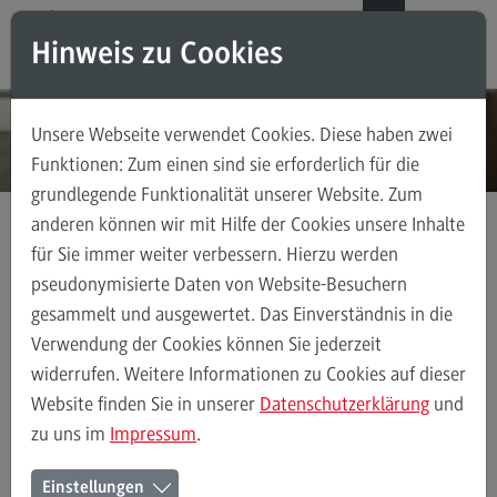
Direkt zum Inhalt
Direkt zum Hauptmenu
Direkt zum Footer
DE
EN
Hinweis zu Cookies
Modul-O-Mat
Suchen
Unsere Webseite verwendet Cookies. Diese haben zwei
Masterstudiengänge
Funktionen: Zum einen sind sie erforderlich für die
grundlegende Funktionalität unserer Website. Zum
Accounting, Controlling, Taxation
anderen können wir mit Hilfe der Cookies unsere Inhalte
Accounting, Controlling, Taxation
für Sie immer weiter verbessern. Hierzu werden
Kontakt
Ansprechpersonen
Weiterbildung
Modulangebot
pseudonymisierte Daten von Website-Besuchern
gesammelt und ausgewertet. Das Einverständnis in die
Berufsperspektiven
Verwendung der Cookies können Sie jederzeit
Kontakt
Ansprechpersonen
Alle Kontakte (alphabetisch)
Studienberatun
widerrufen. Weitere Informationen zu Cookies auf dieser
Advanced Practice in Healthcare
Website finden Sie in unserer
Datenschutzerklärung
und
zu uns im
Impressum
.
Advanced Practice in Healthcare
Ansprechpersonen des Bereichs
Rahmenbedingungen
Einstellungen