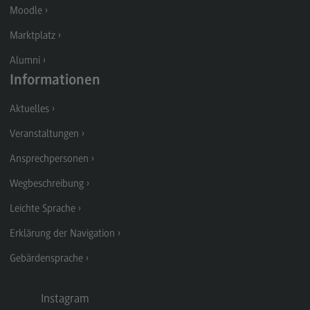
Moodle
Modulangebot
Marktplatz
Berufsperspektiven
Alumni
Kontakt
Informationen
Digital Business Management
Aktuelles
Digital Business Management
Veranstaltungen
Modulangebot
Ansprechpersonen
Berufsperspektiven
Wegbeschreibung
Kontakt
Leichte Sprache
Digitalisierung in der Sozialen Arbeit
Erklärung der Navigation
Digitalisierung in der Sozialen Arbeit
Gebärdensprache
Modulangebot
Berufsperspektiven
Instagram