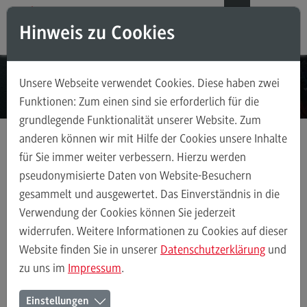
Direkt zum Inhalt
Direkt zum Hauptmenu
Direkt zum Footer
DE
EN
Hinweis zu Cookies
Modul-O-Mat
Suchen
Unsere Webseite verwendet Cookies. Diese haben zwei
Masterstudiengänge
Funktionen: Zum einen sind sie erforderlich für die
grundlegende Funktionalität unserer Website. Zum
Accounting, Controlling, Taxation
anderen können wir mit Hilfe der Cookies unsere Inhalte
Accounting, Controlling, Taxation
für Sie immer weiter verbessern. Hierzu werden
Masterstudiengänge
Data Science and Artificial Intelligence
Modulangebot
pseudonymisierte Daten von Website-Besuchern
Berufsperspektiven
gesammelt und ausgewertet. Das Einverständnis in die
Berufsperspektiven
Verwendung der Cookies können Sie jederzeit
Kontakt
widerrufen. Weitere Informationen zu Cookies auf dieser
Data Science and Artificial Intelligence
Profil-O-Mat Data Science an
Advanced Practice in Healthcare
Website finden Sie in unserer
Datenschutzerklärung
und
(External link)
zu uns im
Impressum
.
Advanced Practice in Healthcare
Rahmenbedingungen
Berufsperspektiven im Master
Einstellungen