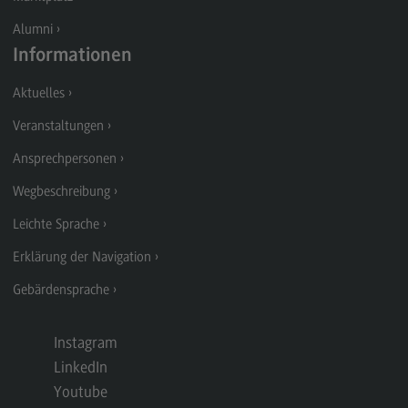
Kontakt
Alumni
Executive Engineering
Informationen
Executive Engineering
Aktuelles
Modulangebot
Veranstaltungen
Besonderheiten und Highlights
Ansprechpersonen
Berufsperspektiven
Wegbeschreibung
Kontakt
Leichte Sprache
Finance
Erklärung der Navigation
Finance
Gebärdensprache
Modulangebot
Berufsperspektiven
Instagram
LinkedIn
Kontakt
Youtube
General Business Management