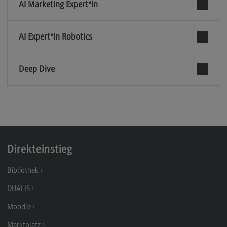
AI Marketing Expert*in
Kontakt
Elektrotechnik und Informationstechnik
AI Expert*in Robotics
Elektrotechnik und Informationstechnik
Profil-O-Mat Elektrotechnik und
Informationstechnik
Deep Dive
(External link)
Rahmenbedingungen
Modulangebot
Berufsperspektiven
Kontakt
Direkteinstieg
Entrepreneurship
Bibliothek
Entrepreneurship
DUALIS
Modulangebot
Moodle
Berufsperspektiven
Marktplatz