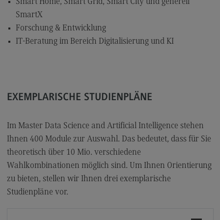
Smart Home, Smart Grid, Smart City und generell
Modulangebot
SmartX
Forschung & Entwicklung
Berufsperspektiven
IT-Beratung im Bereich Digitalisierung und KI
Kontakt
Digital Business Management
Digital Business Management
EXEMPLARISCHE STUDIENPLÄNE
Modulangebot
Berufsperspektiven
Im Master Data Science and Artificial Intelligence stehen
Kontakt
Ihnen 400 Module zur Auswahl. Das bedeutet, dass für Sie
theoretisch über 10 Mio. verschiedene
Digitalisierung in der Sozialen Arbeit
Wahlkombinationen möglich sind. Um Ihnen Orientierung
Digitalisierung in der Sozialen Arbeit
zu bieten, stellen wir Ihnen drei exemplarische
Modulangebot
Studienpläne vor.
Berufsperspektiven