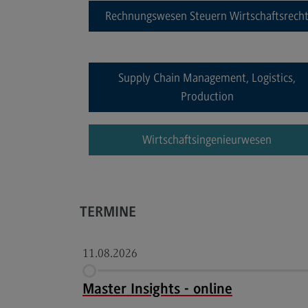
Rechnungswesen Steuern Wirtschaftsrech
Modulangebot
Berufsperspektiven
Kontakt
Supply Chain Management, Logistics,
Executive Engineering
Production
Executive Engineering
Wirtschaftsingenieurwesen
Modulangebot
Besonderheiten und Highlights
Berufsperspektiven
TERMINE
Kontakt
11.08.2026
Master Insights - online
Eckdaten Studium