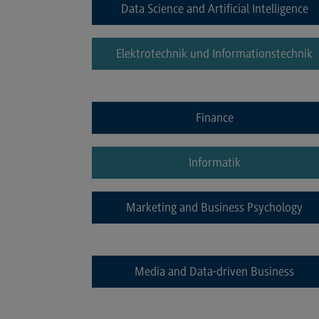
Data Science and Artificial Intelligence
Berufsperspektiven
Kontakt
Elektrotechnik und Informationstechnik
Elektrotechnik und
Informationstechnik
Elektrotechnik und
Finance
Informationstechnik
Profil-O-Mat Elektrotechnik und
Informationstechnik
Informatik
(External link)
Rahmenbedingungen
Marketing and Business Psychology
Modulangebot
Berufsperspektiven
Kontakt
Media and Data-driven Business
Entrepreneurship
Entrepreneurship