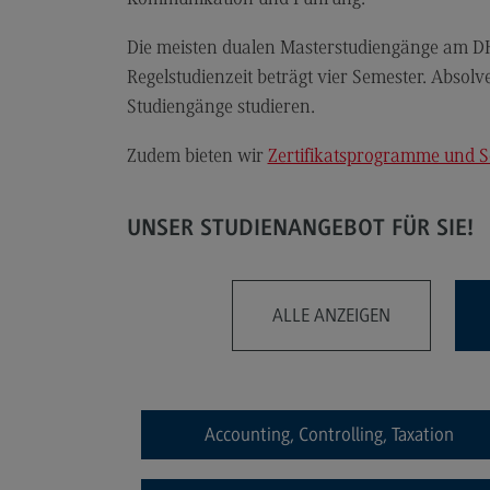
Artificial Intelligence
(External link)
Rahmenbedingungen
Die meisten dualen Masterstudiengänge am D
Modulangebot
Regelstudienzeit beträgt vier Semester. Abso
Studiengänge studieren.
Berufsperspektiven
Kontakt
Zudem bieten wir
Zertifikatsprogramme und 
Digital Business Management
UNSER STUDIENANGEBOT FÜR SIE!
Digital Business Management
Modulangebot
ALLE ANZEIGEN
Berufsperspektiven
Kontakt
Digitalisierung in der Sozialen Arbeit
Accounting, Controlling, Taxation
Digitalisierung in der Sozialen Arbe
Modulangebot