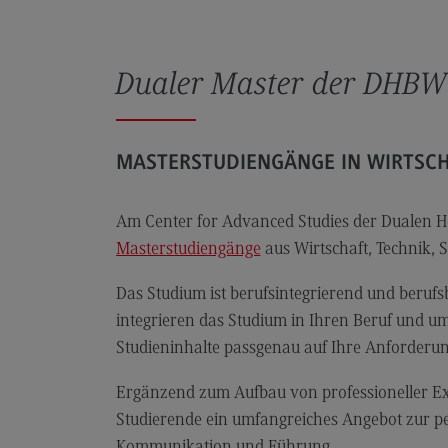
Rahmenbedingungen
Modulangebot
Dualer Master der DHBW
Kontakt
Bauingenieurwesen
Bauingenieurwesen
MASTERSTUDIENGÄNGE IN WIRTSCH
Rahmenbedingungen
Am Center for Advanced Studies der Dualen 
Modulangebot
Masterstudiengänge
aus Wirtschaft, Technik, 
Berufsperspektiven
Das Studium ist berufsintegrierend und berufs
Kontakt
integrieren das Studium in Ihren Beruf und um
Data Science and Artificial Intelligen
Studieninhalte passgenau auf Ihre Anforderu
Data Science and Artificial
Intelligence
Ergänzend zum Aufbau von professioneller Ex
Studierende ein umfangreiches Angebot zur p
Profil-O-Mat Data Science and
Kommunikation und Führung.