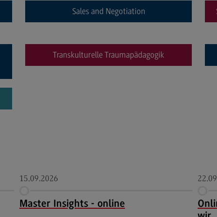
Kontakt
Lo
t
Sales and Negotiation
Master of Business Administration
Ko
Master of Business Administration
Wir
Transkulturelle Traumapädagogik
Modulangebot
Wi
Berufsperspektiven
Pr
Wi
(Ex
Kontakt
Ra
Media and Data-driven Business
Mo
Media and Data-driven Business
Lo
Modulangebot
Be
Berufsperspektiven
Ko
Kontakt
15.09.2026
22.09
Master Insights - online
Onl
Arbeitgeber-Vorteile
Die
wir 