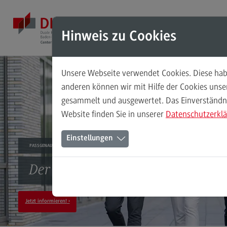
Direkt zum Inhalt
Direkt zum Hauptmenu
Direkt zum Footer
Mod
Hinweis zu Cookies
Unsere Webseite verwendet Cookies. Diese habe
Masterstudiengänge
anderen können wir mit Hilfe der Cookies uns
gesammelt und ausgewertet. Das Einverständnis
Accounting, Controlling, Taxation
Website finden Sie in unserer
Datenschutzerkl
Accounting, Controlling, Taxation
Einstellungen
Modulangebot
PASSGENAU UND VIELFÄLTIG STUDIEREN
Berufsperspektiven
Der Duale Master der DHBW
Kontakt
Advanced Practice in Healthcare
Jetzt informieren!
Advanced Practice in Healthcare