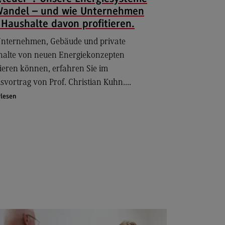
Wandel – und wie Unternehmen
r uns
Haushalte davon profitieren.
er uns
Unternehmen, Gebäude und private
ropean University
alte von neuen Energiekonzepten
ternal link)
tieren können, erfahren Sie im
rnational Office
svortrag von Prof. Christian Kuhn....
ternational Office
lesen
4Dual
kursionen und Studienreisen
asmus+
glischsprachiger MBA
ntakt
eressensvertretungen
teressensvertretungen