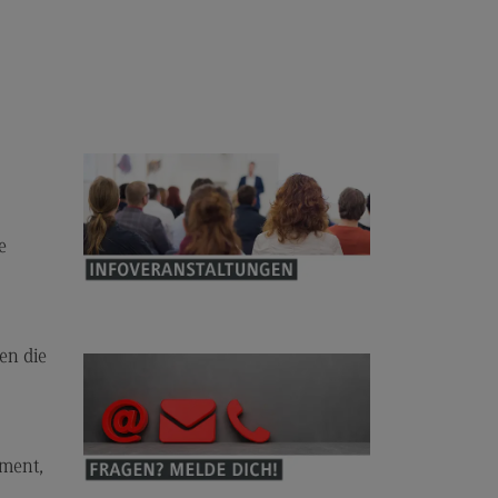
anung und Koordination in der
zialen Arbeit
dulangebot
rufsperspektiven
ntakt
hnungswesen Steuern
schaftsrecht
e
chnungswesen Steuern
rtschaftsrecht
dulangebot
en die
rufsperspektiven
ntakt
s and Negotiation
ement,