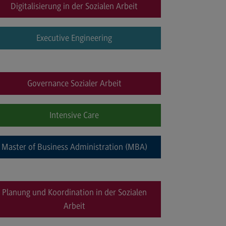
Digitalisierung in der Sozialen Arbeit
dulangebot
rufsperspektiven
Executive Engineering
ntakt
nskulturelle Traumapädagogik
Governance Sozialer Arbeit
anskulturelle Traumapädagogik
dulangebot
Intensive Care
ntakt
schaftsinformatik
Master of Business Administration (MBA)
rtschaftsinformatik
hmenbedingungen
Planung und Koordination in der Sozialen
dulangebot
Arbeit
rufsperspektiven