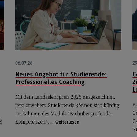
Fa
Ch
Sc
DH
Sp
Nac
06.07.26
29
Na
Neues Angebot für Studierende:
C
Professionelles Coaching
Z
En
de
L
Mit dem Landeslehrpreis 2025 ausgezeichnet,
Na
H
jetzt erweitert: Studierende können sich künftig
Na
G
im Rahmen des Moduls "Fachübergreifende
g
C
Id
Kompetenzen"…
weiterlesen
N
Qua