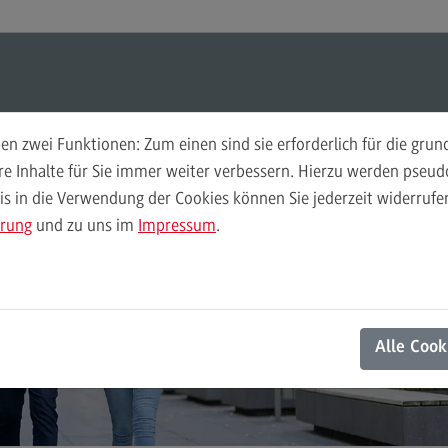
ul-O-Mat
Suchen
Modul-O-Mat
Suchen
n zwei Funktionen: Zum einen sind sie erforderlich für die gru
ere Inhalte für Sie immer weiter verbessern. Hierzu werden pse
 in die Verwendung der Cookies können Sie jederzeit widerrufen
Finance
Per
ärung
und zu uns im
Impressum
.
Wir
Finance
Pe
Modulangebot
Wi
Berufsperspektiven
Mo
Alle Cook
Kontakt
Be
General Business Management
Ko
General Business Management
Pla
Sozi