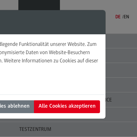
Menü
DE
EN
MASTER-STUDIENGÄNGE
ndlegende Funktionalität unserer Website. Zum
udonymisierte Daten von Website-Besuchern
ZERTIFIKATE UND SEMINARE
. Weitere Informationen zu Cookies auf dieser
sonalmanagement und
ARBEITGEBER / DUALE PARTNER
tschaftspsychologie
rsonalmanagement und
STUDIERENDE
rtschaftspsychologie
dulangebot
INTERSECTORAL SCHOOL OF GOVERNANCE
ies ablehnen
Alle Cookies akzeptieren
rufsperspektiven
ZHL
ntakt
TESTZENTRUM
nung und Koordination in der
alen Arbeit