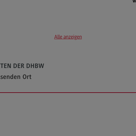
w
Qu
Le
Alu
Alle anzeigen
Al
Er
Ve
RTEN DER DHBW
Ne
ssenden Ort
Ko
Pres
Pr
Me
Ne