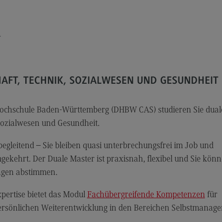
Modulangebot
Pl
Berufsperspektiven
So
Kontakt
Mo
Governance Sozialer Arbeit
Be
Governance Sozialer Arbeit
Ko
AFT, TECHNIK, SOZIALWESEN UND GESUNDHEIT
Modulangebot
Rec
Wirt
Hochschule Baden-Württemberg (DHBW CAS) studieren Sie dual
Berufsperspektiven
Re
Sozialwesen und Gesundheit.
Kontakt
Wi
begleitend – Sie bleiben quasi unterbrechungsfrei im Job und
Informatik
Mo
gekehrt. Der Duale Master ist praxisnah, flexibel und Sie könn
ce
Informatik
Be
ngen abstimmen.
Profil-O-Mat Informatik
Ko
(External link)
pertise bietet das Modul
Fachübergreifende Kompetenzen
für
Rahmenbedingungen
Sale
ersönlichen Weiterentwicklung in den Bereichen Selbstmanag