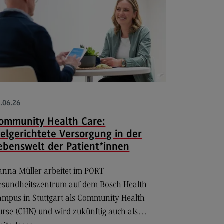
miliengerechte Hochschule
ancengleichheit
hwerbehindertenvertretung
BW CAS-Rat
itzensport-Stipendium
hhaltige Hochschule
.06.26
chhaltige Hochschule
ommunity Health Care:
ielgerichtete Versorgung in der
ergie- und Klimaschutzkonzept an
r DHBW
ebenswelt der Patient*innen
chhaltigkeit am Bildungscampus
anna Müller arbeitet im PORT
chhaltigkeit Stadt Heilbronn
esundheitszentrum auf dem Bosch Health
ampus in Stuttgart als Community Health
eenbox Nachhaltigkeit
urse (CHN) und wird zukünftig auch als…
litätsmanagement