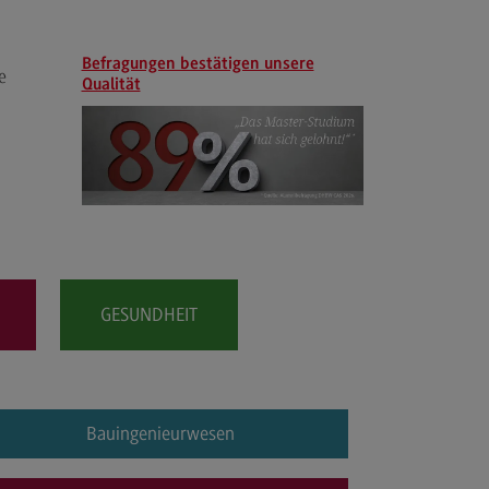
les and Negotiation
dulangebot
Befragungen bestätigen unsere
rufsperspektiven
e
Qualität
ntakt
ale Arbeit in der
ationsgesellschaft
iale Arbeit in der
grationsgesellschaft
dulangebot
GESUNDHEIT
rufsperspektiven
ntakt
ply Chain Management, Logistics,
duction
Bauingenieurwesen
pply Chain Management, Logistics,
oduction