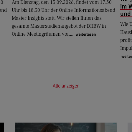
30
Am Dienstag, den 15.09.2026, findet vom 17.30
im 
bend
Uhr bis 18.30 Uhr der Online-Informationsabend
Dualer Partner werden
Übe
und 
Master Insights statt. Wir stellen Ihnen das
Personal finden
Üb
Wie 
gesamte Masterstudienangebot der DHBW in
Personal entwickeln
Eu
Haush
Online-Meetingräumen vor....
weiterlesen
(Ex
profi
Personal binden
Inte
Impul
Business Hacks
In
weiter
Newsletter für Duale Partner
EU
FAQ
Ex
Er
Alle anzeigen
En
Ko
Int
In