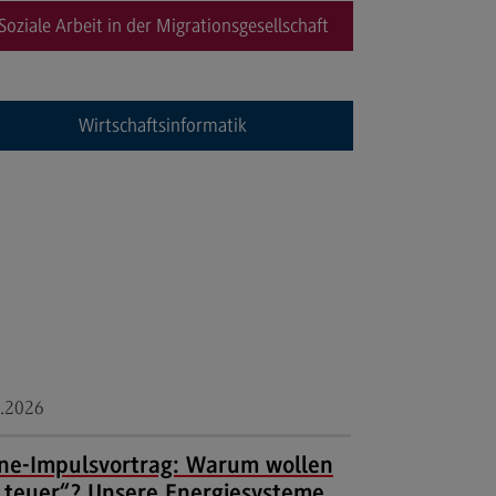
cated@Mannheim
Soziale Arbeit in der Migrationsgesellschaft
ntakt
tschaftsingenieurwesen
Wirtschaftsinformatik
rtschaftsingenieurwesen
ofil-O-Mat
rtschaftsingenieurwesen
ternal link)
hmenbedingungen
dulangebot
cated@Heidenheim
rufsperspektiven
ntakt
.2026
ine-Impulsvortrag: Warum wollen
 Hochschule
„teuer“? Unsere Energiesysteme