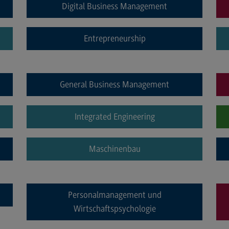
Digital Business Management
Kontakt
Mo
Marketing and Business Psychology
Be
Entrepreneurship
Marketing and Business Psychology
Ko
Modulangebot
Tra
General Business Management
Berufsperspektiven
Tr
Kontakt
Mo
Integrated Engineering
Maschinenbau
Ko
Maschinenbau
Wirt
Maschinenbau
Profil-O-Mat Maschinenbau
Wi
(External link)
Rahmenbedingungen
Ra
Personalmanagement und
Modulangebot
Mo
Wirtschaftspsychologie
Berufsperspektiven
Be