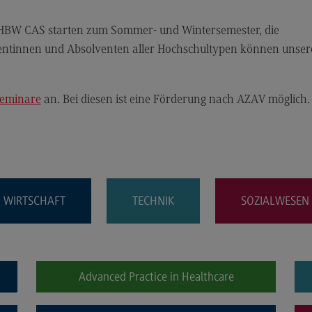
Modulangebot
Sa
Berufsperspektiven
Mo
HBW CAS starten zum Sommer- und Wintersemester, die
Kontakt
Be
lventinnen und Absolventen aller Hochschultypen können unser
Integrated Engineering
Ko
Integrated Engineering
Sozi
Seminare
an. Bei diesen ist eine Förderung nach AZAV möglich.
Migr
Rahmenbedingungen
Soz
Modulangebot
Mi
Berufsperspektiven
Mo
WIRTSCHAFT
TECHNIK
SOZIALWESEN
Kontakt
Be
Intensive Care
Ko
Intensive Care
Sup
Pro
Advanced Practice in Healthcare
it
Modulangebot
Su
Berufsperspektiven
Pr