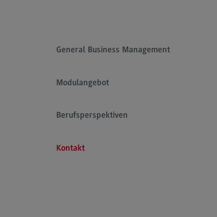
Rahmenbedingungen
Modulangebot
Kontakt
General Business Management
Bauingenieurwesen
Bauingenieurwesen
Modulangebot
Rahmenbedingungen
Modulangebot
Berufsperspektiven
Berufsperspektiven
Kontakt
Kontakt
Data Science and Artificial Intelligen
Data Science and Artificial
Intelligence
Profil-O-Mat Data Science and