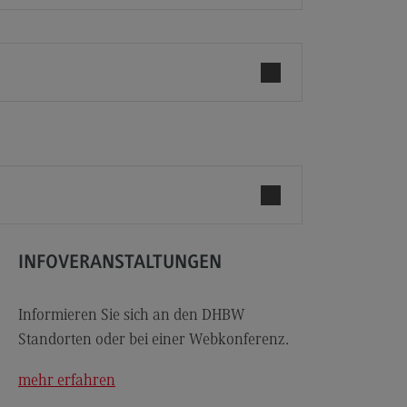
les and Negotiation
dulangebot
rufsperspektiven
ntakt
ale Arbeit in der
ationsgesellschaft
iale Arbeit in der
grationsgesellschaft
dulangebot
rufsperspektiven
INFOVERANSTALTUNGEN
ntakt
Informieren Sie sich an den DHBW
ply Chain Management, Logistics,
Standorten oder bei einer Webkonferenz.
duction
pply Chain Management, Logistics,
mehr erfahren
oduction