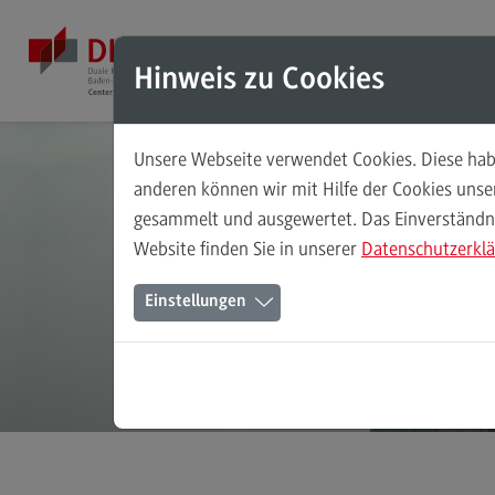
Direkt zum Inhalt
Direkt zum Hauptmenu
Direkt zum Footer
Mod
Hinweis zu Cookies
Unsere Webseite verwendet Cookies. Diese habe
Masterstudiengänge
anderen können wir mit Hilfe der Cookies uns
gesammelt und ausgewertet. Das Einverständnis
Accounting, Controlling, Taxation
Als 
Website finden Sie in unserer
Datenschutzerkl
Accounting, Controlling, Taxation
Einstellungen
Modulangebot
Berufsperspektiven
Kontakt
Advanced Practice in Healthcare
Advanced Practice in Healthcare