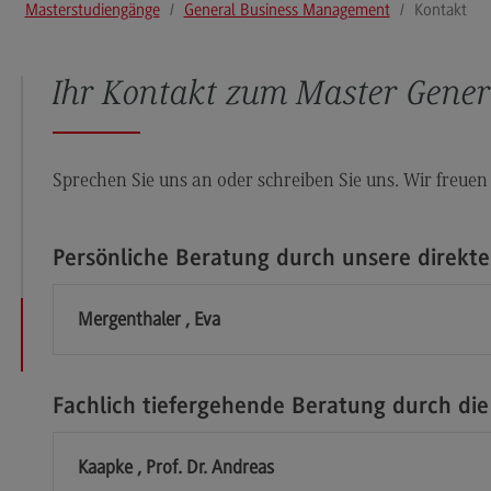
Masterstudiengänge
General Business Management
Kontakt
Modulangebot
Pl
Berufsperspektiven
So
Ihr Kontakt zum Master Gene
Kontakt
Mo
Governance Sozialer Arbeit
Be
Governance Sozialer Arbeit
Ko
Sprechen Sie uns an oder schreiben Sie uns. Wir freuen
Modulangebot
Rec
Wirt
Berufsperspektiven
Persönliche Beratung durch unsere direkt
Re
Kontakt
Wi
Mergenthaler , Eva
Informatik
Mo
ce
Informatik
Be
Fachlich tiefergehende Beratung durch die
Profil-O-Mat Informatik
Ko
(External link)
Rahmenbedingungen
Sale
Kaapke , Prof. Dr. Andreas