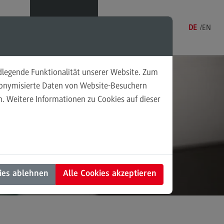
Menü
DE
EN
ndlegende Funktionalität unserer Website. Zum
udonymisierte Daten von Website-Besuchern
. Weitere Informationen zu Cookies auf dieser
sonalmanagement und
en in
tschaftspsychologie
rsonalmanagement und
rtschaftspsychologie
dulangebot
ies ablehnen
Alle Cookies akzeptieren
rufsperspektiven
ntakt
nung und Koordination in der
alen Arbeit