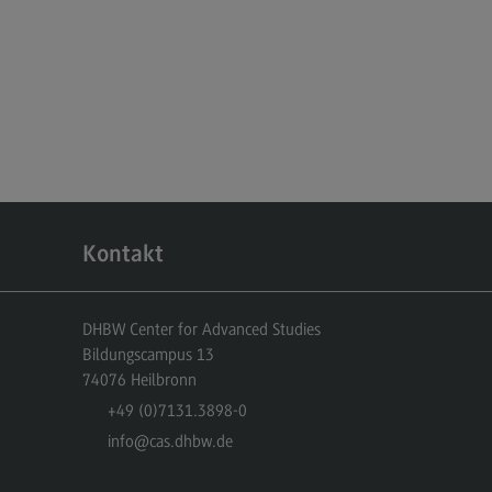
dulangebot
rufsperspektiven
ntakt
nskulturelle Traumapädagogik
anskulturelle Traumapädagogik
dulangebot
Kontakt
ntakt
schaftsinformatik
DHBW Center for Advanced Studies
rtschaftsinformatik
Bildungscampus 13
hmenbedingungen
74076
Heilbronn
+49 (0)7131.3898-0
dulangebot
info
@cas.dhbw.de
rufsperspektiven