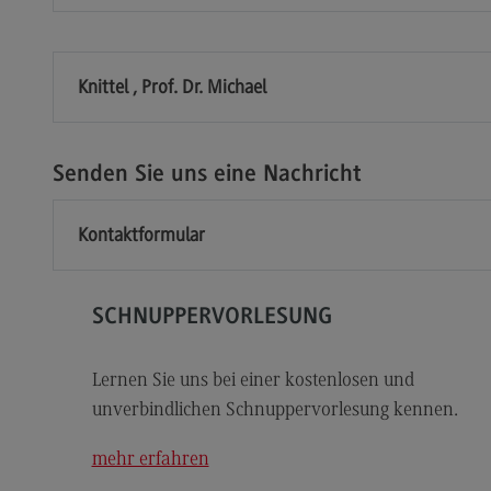
Modulangebot
Sa
Berufsperspektiven
Mo
Kontakt
Be
Knittel , Prof. Dr. Michael
Integrated Engineering
Ko
Integrated Engineering
Sozi
Senden Sie uns eine Nachricht
Migr
Rahmenbedingungen
Soz
Kontaktformular
Modulangebot
Mi
Berufsperspektiven
Mo
Kontakt
Be
SCHNUPPERVORLESUNG
Intensive Care
Ko
Lernen Sie uns bei einer kostenlosen und
Intensive Care
Sup
unverbindlichen Schnuppervorlesung kennen.
Pro
it
Modulangebot
Su
mehr erfahren
Berufsperspektiven
Pr