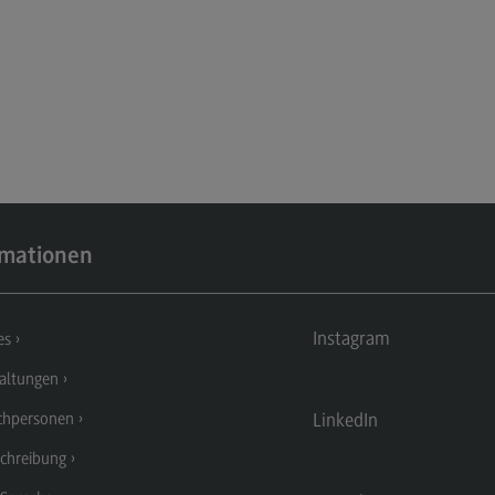
Kontakt
Mo
Marketing and Business Psychology
Be
Marketing and Business Psychology
Ko
Modulangebot
Tra
Berufsperspektiven
Tr
Kontakt
Mo
rmationen
Maschinenbau
Ko
Maschinenbau
Wirt
Instagram
es
Profil-O-Mat Maschinenbau
Wi
(External link)
altungen
Rahmenbedingungen
Ra
LinkedIn
chpersonen
Modulangebot
Mo
chreibung
Berufsperspektiven
Be