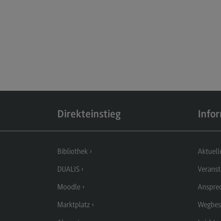
Berufsperspektiven
Kontakt
Elektrotechnik und
Informationstechnik
Elektrotechnik und
Informationstechnik
Profil-O-Mat Elektrotechnik und
Informationstechnik
Direkteinstieg
Info
(External link)
Rahmenbedingungen
Modulangebot
Bibliothek
Aktuell
Berufsperspektiven
DUALIS
Veranst
Kontakt
Moodle
Anspre
Entrepreneurship
Marktplatz
Wegbes
Entrepreneurship