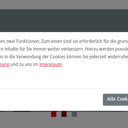
ul-O-Mat
Suchen
Modul-O-Mat
Suchen
n zwei Funktionen: Zum einen sind sie erforderlich für die gru
ere Inhalte für Sie immer weiter verbessern. Hierzu werden pse
General Business Management (M. A.)
 in die Verwendung der Cookies können Sie jederzeit widerrufen
Finance
Per
Allrounder die Fäd
ärung
und zu uns im
Impressum
.
Wir
Finance
Pe
Modulangebot
Wi
der Hand halten
Berufsperspektiven
Mo
Alle Cook
Kontakt
Be
General Business Management
Ko
General Business Management
Pla
Sozi