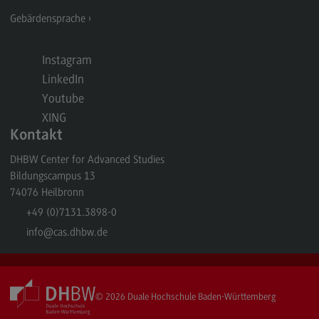
Kontakt
Gebärdensprache
Elektrotechnik und Informationstechnik
Elektrotechnik und Informationstechnik
Instagram
LinkedIn
Profil-O-Mat Elektrotechnik und
Informationstechnik
Youtube
(External link)
XING
Rahmenbedingungen
Kontakt
Modulangebot
DHBW Center for Advanced Studies
Berufsperspektiven
Bildungscampus 13
74076
Heilbronn
Kontakt
+49 (0)7131.3898-0
Entrepreneurship
info
@cas.dhbw.de
Entrepreneurship
Modulangebot
© 2026
Duale Hochschule Baden-Württemberg
Berufsperspektiven