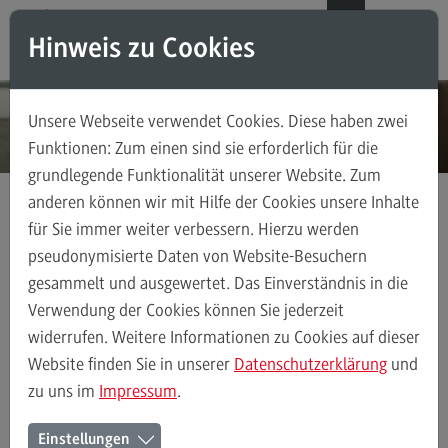
Direkt zum Inhalt
Direkt zum Hauptmenu
Direkt zum Footer
DE
EN
Hinweis zu Cookies
Modul-O-Mat
Suchen
Unsere Webseite verwendet Cookies. Diese haben zwei
Masterstudiengänge
Funktionen: Zum einen sind sie erforderlich für die
grundlegende Funktionalität unserer Website. Zum
Accounting, Controlling, Taxation
anderen können wir mit Hilfe der Cookies unsere Inhalte
Accounting, Controlling, Taxation
für Sie immer weiter verbessern. Hierzu werden
Kontakt
Ansprechpersonen
Weiterbildung
Modulangebot
pseudonymisierte Daten von Website-Besuchern
gesammelt und ausgewertet. Das Einverständnis in die
Berufsperspektiven
Verwendung der Cookies können Sie jederzeit
Kontakt
Ansprechpersonen
Alle Kontakte (alphabetisch)
Studienberatun
widerrufen. Weitere Informationen zu Cookies auf dieser
Advanced Practice in Healthcare
Website finden Sie in unserer
Datenschutzerklärung
und
zu uns im
Impressum
.
Advanced Practice in Healthcare
Ansprechpersonen des Bereichs
Rahmenbedingungen
Einstellungen