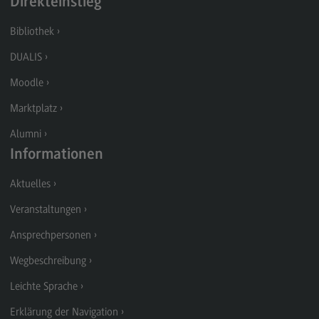
Direkteinstieg
Modulangebot
Bibliothek
Berufsperspektiven
DUALIS
Kontakt
Moodle
Digital Business Management
Marktplatz
Digital Business Management
Alumni
Modulangebot
Informationen
Berufsperspektiven
Aktuelles
Kontakt
Veranstaltungen
Digitalisierung in der Sozialen Arbeit
Ansprechpersonen
Digitalisierung in der Sozialen Arbeit
Wegbeschreibung
Modulangebot
Leichte Sprache
Berufsperspektiven
Erklärung der Navigation