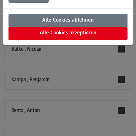
Einrichtungen
Modulangebot
Kontakt
Alle Cookies ablehnen
EDUCATION SUPPORT CENTER (ESC)
Bauingenieurwesen
Alle Cookies akzeptieren
Bauingenieurwesen
Batke , Nicolai
Rahmenbedingungen
Modulangebot
Berufsperspektiven
Kampa , Benjamin
Kontakt
Data Science and Artificial Intelligence
Data Science and Artificial Intelligence
Rentz , Anton
Profil-O-Mat Data Science and Artificial
Intelligence
(External link)
Rahmenbedingungen