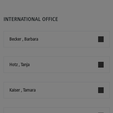
Kontakt
Elektrotechnik und Informationstechnik
INTERNATIONAL OFFICE
Elektrotechnik und Informationstechnik
Profil-O-Mat Elektrotechnik und
Informationstechnik
(External link)
Becker , Barbara
Rahmenbedingungen
Modulangebot
Berufsperspektiven
Hotz , Tanja
Kontakt
Entrepreneurship
Entrepreneurship
Kaiser , Tamara
Modulangebot
Berufsperspektiven