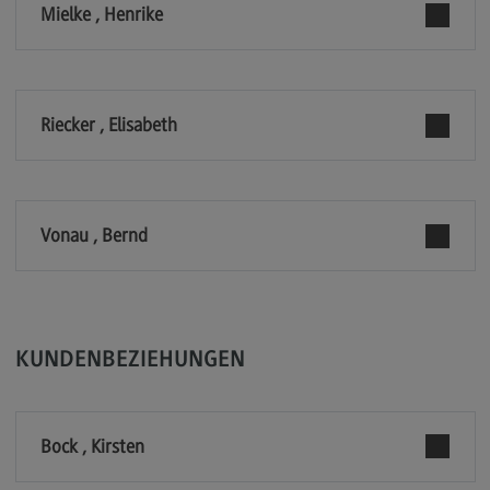
Mielke , Henrike
Rahmenbedingungen
Modulangebot
Berufsperspektiven
Riecker , Elisabeth
Kontakt
Integrated Engineering
Integrated Engineering
Vonau , Bernd
Rahmenbedingungen
Modulangebot
Berufsperspektiven
KUNDENBEZIEHUNGEN
Kontakt
Intensive Care
Bock , Kirsten
Intensive Care
Modulangebot