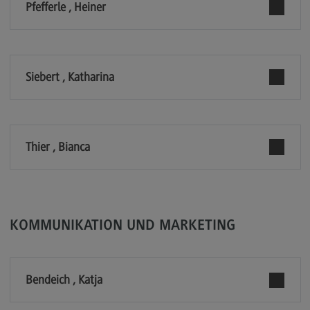
Pfefferle , Heiner
Kontakt
Executive Engineering
Executive Engineering
Siebert , Katharina
Modulangebot
Besonderheiten und Highlights
Berufsperspektiven
Thier , Bianca
Kontakt
Finance
Finance
KOMMUNIKATION UND MARKETING
Modulangebot
Berufsperspektiven
Bendeich , Katja
Kontakt
General Business Management