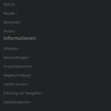
Kontakt
DUALIS
Supply Chain Management, Logistics, Production
Moodle
Supply Chain Management, Logistics,
Marktplatz
Production
Alumni
Modulangebot
Informationen
Berufsperspektiven
Aktuelles
Kontakt
Veranstaltungen
Transkulturelle Traumapädagogik
Ansprechpersonen
Transkulturelle Traumapädagogik
Wegbeschreibung
Modulangebot
Leichte Sprache
Kontakt
Erklärung der Navigation
Wirtschaftsinformatik
Gebärdensprache
Wirtschaftsinformatik