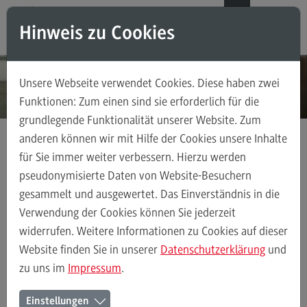
Direkt zum Inhalt
Direkt zum Hauptmenu
Direkt zum Footer
DE
EN
Hinweis zu Cookies
Modul-O-Mat
Suchen
Unsere Webseite verwendet Cookies. Diese haben zwei
Masterstudiengänge
Funktionen: Zum einen sind sie erforderlich für die
grundlegende Funktionalität unserer Website. Zum
Accounting, Controlling, Taxation
anderen können wir mit Hilfe der Cookies unsere Inhalte
Accounting, Controlling, Taxation
für Sie immer weiter verbessern. Hierzu werden
Kontakt
Ansprechpersonen
Einrichtungen
Modulangebot
pseudonymisierte Daten von Website-Besuchern
gesammelt und ausgewertet. Das Einverständnis in die
Berufsperspektiven
Verwendung der Cookies können Sie jederzeit
Kontakt
Ansprechpersonen
Alle Kontakte (alphabetisch)
Studienberatun
widerrufen. Weitere Informationen zu Cookies auf dieser
Advanced Practice in Healthcare
Website finden Sie in unserer
Datenschutzerklärung
und
zu uns im
Impressum
.
Advanced Practice in Healthcare
Ansprechpersonen der
Rahmenbedingungen
Einstellungen