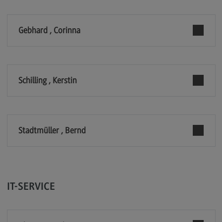
Berufsperspektiven
Gebhard , Corinna
Kontakt
Marketing and Business Psychology
Marketing and Business Psychology
Schilling , Kerstin
Modulangebot
Berufsperspektiven
Kontakt
Stadtmüller , Bernd
Maschinenbau
Maschinenbau
Profil-O-Mat Maschinenbau
(External link)
IT-SERVICE
Rahmenbedingungen
Modulangebot