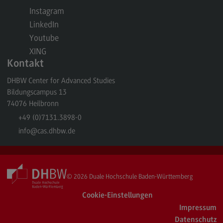
Rahmenbedingungen
Instagram
Modulangebot
LinkedIn
Youtube
Berufsperspektiven
XING
Located@Mannheim
Kontakt
Kontakt
DHBW Center for Advanced Studies
Bildungscampus 13
Wirtschaftsingenieurwesen
74076
Heilbronn
Wirtschaftsingenieurwesen
+49 (0)7131.3898-0
Profil-O-Mat Wirtschaftsingenieurwesen
info
@cas.dhbw.de
(External link)
Rahmenbedingungen
Modulangebot
© 2026
Duale Hochschule Baden-Württemberg
Located@Heidenheim
Cookie-Einstellungen
Berufsperspektiven
Impressum
Kontakt
Datenschutz