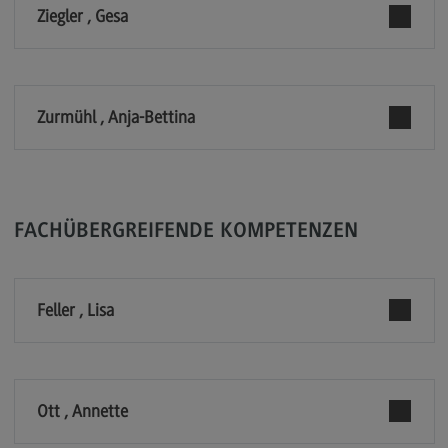
Ziegler , Gesa
Modulangebot
Berufsperspektiven
Kontakt
Zurmühl , Anja-Bettina
Digital Business Management
Digital Business Management
Modulangebot
FACHÜBERGREIFENDE KOMPETENZEN
Berufsperspektiven
Kontakt
Feller , Lisa
Digitalisierung in der Sozialen Arbeit
Digitalisierung in der Sozialen Arbeit
Modulangebot
Ott , Annette
Berufsperspektiven