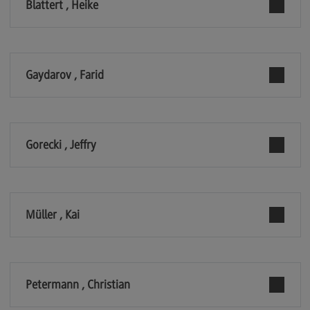
Blattert , Heike
Berufsperspektiven
Kontakt
Master of Business Administration
Gaydarov , Farid
Master of Business Administration
Modulangebot
Berufsperspektiven
Gorecki , Jeffry
Kontakt
Media and Data-driven Business
Media and Data-driven Business
Müller , Kai
Modulangebot
Berufsperspektiven
Petermann , Christian
Kontakt