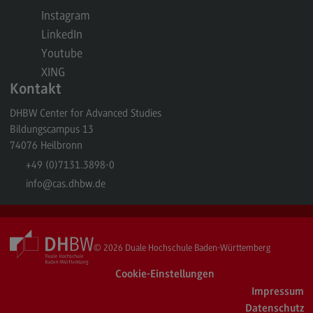
Rahmenbedingungen
Instagram
Modulangebot
LinkedIn
Youtube
Berufsperspektiven
XING
Located@Mannheim
Kontakt
Kontakt
DHBW Center for Advanced Studies
Bildungscampus 13
Wirtschaftsingenieurwesen
74076
Heilbronn
Wirtschaftsingenieurwesen
+49 (0)7131.3898-0
Profil-O-Mat Wirtschaftsingenieurwesen
info
@cas.dhbw.de
(External link)
Rahmenbedingungen
Modulangebot
© 2026
Duale Hochschule Baden-Württemberg
Located@Heidenheim
Cookie-Einstellungen
Berufsperspektiven
Impressum
Kontakt
Datenschutz