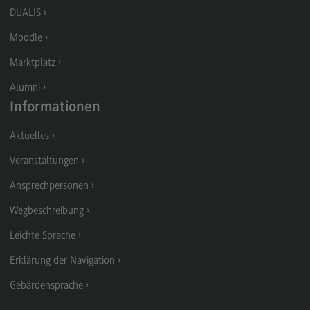
Kontakt
DUALIS
Supply Chain Management, Logistics, Production
Moodle
Supply Chain Management, Logistics,
Marktplatz
Production
Alumni
Modulangebot
Informationen
Berufsperspektiven
Aktuelles
Kontakt
Veranstaltungen
Transkulturelle Traumapädagogik
Ansprechpersonen
Transkulturelle Traumapädagogik
Wegbeschreibung
Modulangebot
Leichte Sprache
Kontakt
Erklärung der Navigation
Wirtschaftsinformatik
Gebärdensprache
Wirtschaftsinformatik