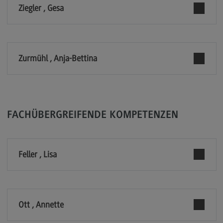
Ziegler , Gesa
Modulangebot
Berufsperspektiven
Kontakt
Zurmühl , Anja-Bettina
Digital Business Management
Digital Business Management
Modulangebot
FACHÜBERGREIFENDE KOMPETENZEN
Berufsperspektiven
Kontakt
Feller , Lisa
Digitalisierung in der Sozialen Arbeit
Digitalisierung in der Sozialen Arbeit
Modulangebot
Ott , Annette
Berufsperspektiven