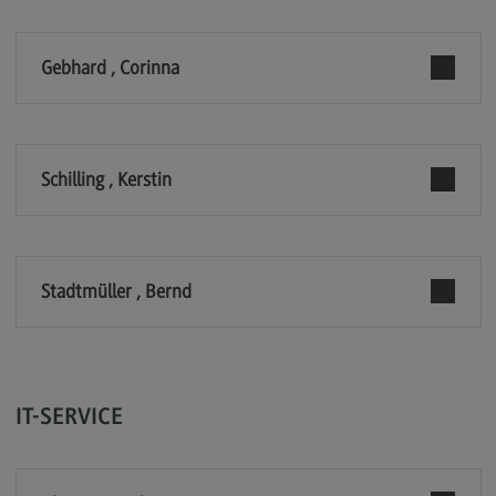
Berufsperspektiven
Gebhard , Corinna
Kontakt
Marketing and Business Psychology
Marketing and Business Psychology
Schilling , Kerstin
Modulangebot
Berufsperspektiven
Kontakt
Stadtmüller , Bernd
Maschinenbau
Maschinenbau
Profil-O-Mat Maschinenbau
(External link)
IT-SERVICE
Rahmenbedingungen
Modulangebot