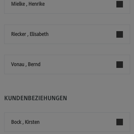
Mielke , Henrike
Rahmenbedingungen
Modulangebot
Berufsperspektiven
Riecker , Elisabeth
Kontakt
Integrated Engineering
Integrated Engineering
Vonau , Bernd
Rahmenbedingungen
Modulangebot
Berufsperspektiven
KUNDENBEZIEHUNGEN
Kontakt
Intensive Care
Bock , Kirsten
Intensive Care
Modulangebot