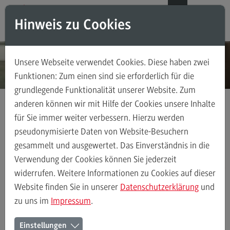
Direkt zum Inhalt
Direkt zum Hauptmenu
Direkt zum Footer
DE
EN
Hinweis zu Cookies
Modul-O-Mat
Suchen
Unsere Webseite verwendet Cookies. Diese haben zwei
Masterstudiengänge
Funktionen: Zum einen sind sie erforderlich für die
grundlegende Funktionalität unserer Website. Zum
Accounting, Controlling, Taxation
anderen können wir mit Hilfe der Cookies unsere Inhalte
Accounting, Controlling, Taxation
für Sie immer weiter verbessern. Hierzu werden
Kontakt
Ansprechpersonen
Einrichtungen
Modulangebot
pseudonymisierte Daten von Website-Besuchern
gesammelt und ausgewertet. Das Einverständnis in die
Berufsperspektiven
Verwendung der Cookies können Sie jederzeit
Kontakt
Ansprechpersonen
Alle Kontakte (alphabetisch)
Studienberatun
widerrufen. Weitere Informationen zu Cookies auf dieser
Advanced Practice in Healthcare
Website finden Sie in unserer
Datenschutzerklärung
und
zu uns im
Impressum
.
Advanced Practice in Healthcare
Ansprechpersonen der
Rahmenbedingungen
Einstellungen