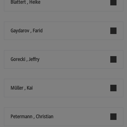
Blattert , Heike
Berufsperspektiven
Kontakt
Master of Business Administration
Gaydarov , Farid
Master of Business Administration
Modulangebot
Berufsperspektiven
Gorecki , Jeffry
Kontakt
Media and Data-driven Business
Media and Data-driven Business
Müller , Kai
Modulangebot
Berufsperspektiven
Petermann , Christian
Kontakt