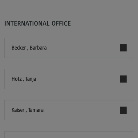
Kontakt
Elektrotechnik und Informationstechnik
INTERNATIONAL OFFICE
Elektrotechnik und Informationstechnik
Profil-O-Mat Elektrotechnik und
Informationstechnik
(External link)
Becker , Barbara
Rahmenbedingungen
Modulangebot
Berufsperspektiven
Hotz , Tanja
Kontakt
Entrepreneurship
Entrepreneurship
Kaiser , Tamara
Modulangebot
Berufsperspektiven