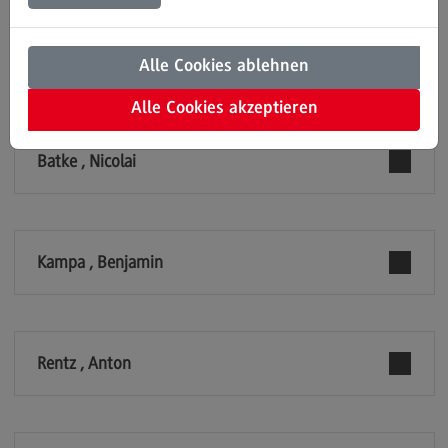
Einrichtungen
Modulangebot
Kontakt
Alle Cookies ablehnen
EDUCATION SUPPORT CENTER (ESC)
Bauingenieurwesen
Alle Cookies akzeptieren
Bauingenieurwesen
Batke , Nicolai
Rahmenbedingungen
Modulangebot
Berufsperspektiven
Kampa , Benjamin
Kontakt
Data Science and Artificial Intelligence
Data Science and Artificial Intelligence
Rentz , Anton
Profil-O-Mat Data Science and Artificial
Intelligence
(External link)
Rahmenbedingungen