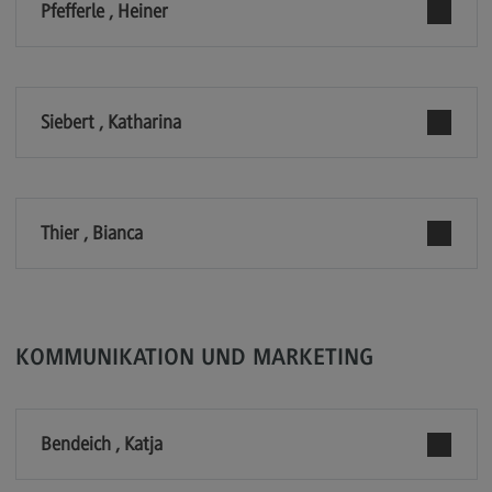
Pfefferle , Heiner
Kontakt
Executive Engineering
Executive Engineering
Siebert , Katharina
Modulangebot
Besonderheiten und Highlights
Berufsperspektiven
Thier , Bianca
Kontakt
Finance
Finance
KOMMUNIKATION UND MARKETING
Modulangebot
Berufsperspektiven
Bendeich , Katja
Kontakt
General Business Management