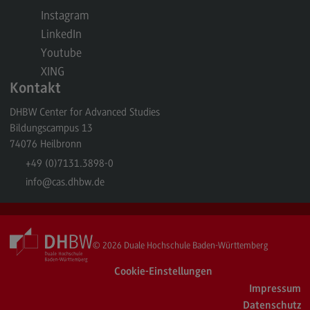
Rahmenbedingungen
Instagram
Modulangebot
LinkedIn
Youtube
Berufsperspektiven
XING
Located@Mannheim
Kontakt
Kontakt
DHBW Center for Advanced Studies
Bildungscampus 13
Wirtschaftsingenieurwesen
74076
Heilbronn
Wirtschaftsingenieurwesen
+49 (0)7131.3898-0
Profil-O-Mat Wirtschaftsingenieurwesen
info
@cas.dhbw.de
(External link)
Rahmenbedingungen
Modulangebot
© 2026
Duale Hochschule Baden-Württemberg
Located@Heidenheim
Cookie-Einstellungen
Berufsperspektiven
Impressum
Kontakt
Datenschutz