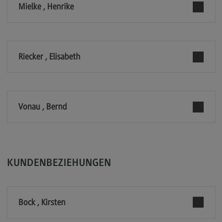
Mielke , Henrike
Rahmenbedingungen
Modulangebot
Berufsperspektiven
Riecker , Elisabeth
Kontakt
Integrated Engineering
Integrated Engineering
Vonau , Bernd
Rahmenbedingungen
Modulangebot
Berufsperspektiven
KUNDENBEZIEHUNGEN
Kontakt
Intensive Care
Bock , Kirsten
Intensive Care
Modulangebot