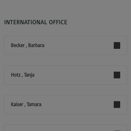
Kontakt
Elektrotechnik und Informationstechnik
INTERNATIONAL OFFICE
Elektrotechnik und Informationstechnik
Profil-O-Mat Elektrotechnik und
Informationstechnik
(External link)
Becker , Barbara
Rahmenbedingungen
Modulangebot
Berufsperspektiven
Hotz , Tanja
Kontakt
Entrepreneurship
Entrepreneurship
Kaiser , Tamara
Modulangebot
Berufsperspektiven