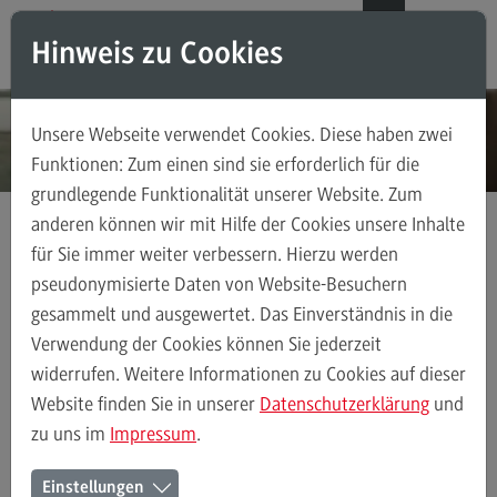
Direkt zum Inhalt
Direkt zum Hauptmenu
Direkt zum Footer
DE
EN
Hinweis zu Cookies
Modul-O-Mat
Suchen
Unsere Webseite verwendet Cookies. Diese haben zwei
Masterstudiengänge
Funktionen: Zum einen sind sie erforderlich für die
grundlegende Funktionalität unserer Website. Zum
Accounting, Controlling, Taxation
anderen können wir mit Hilfe der Cookies unsere Inhalte
Accounting, Controlling, Taxation
für Sie immer weiter verbessern. Hierzu werden
Kontakt
Ansprechpersonen
Einrichtungen
Modulangebot
pseudonymisierte Daten von Website-Besuchern
gesammelt und ausgewertet. Das Einverständnis in die
Berufsperspektiven
Verwendung der Cookies können Sie jederzeit
Kontakt
Ansprechpersonen
Alle Kontakte (alphabetisch)
Studienberatun
widerrufen. Weitere Informationen zu Cookies auf dieser
Advanced Practice in Healthcare
Website finden Sie in unserer
Datenschutzerklärung
und
zu uns im
Impressum
.
Advanced Practice in Healthcare
Ansprechpersonen der
Rahmenbedingungen
Einstellungen