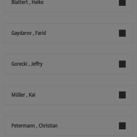
Blattert , Heike
Berufsperspektiven
Kontakt
Master of Business Administration
Gaydarov , Farid
Master of Business Administration
Modulangebot
Berufsperspektiven
Gorecki , Jeffry
Kontakt
Media and Data-driven Business
Media and Data-driven Business
Müller , Kai
Modulangebot
Berufsperspektiven
Petermann , Christian
Kontakt