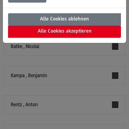
Einrichtungen
Modulangebot
Kontakt
Alle Cookies ablehnen
EDUCATION SUPPORT CENTER (ESC)
Bauingenieurwesen
Alle Cookies akzeptieren
Bauingenieurwesen
Batke , Nicolai
Rahmenbedingungen
Modulangebot
Berufsperspektiven
Kampa , Benjamin
Kontakt
Data Science and Artificial Intelligence
Data Science and Artificial Intelligence
Rentz , Anton
Profil-O-Mat Data Science and Artificial
Intelligence
(External link)
Rahmenbedingungen