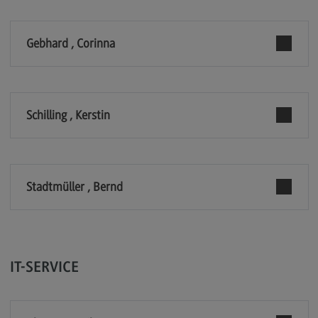
Berufsperspektiven
Gebhard , Corinna
Kontakt
Marketing and Business Psychology
Marketing and Business Psychology
Schilling , Kerstin
Modulangebot
Berufsperspektiven
Kontakt
Stadtmüller , Bernd
Maschinenbau
Maschinenbau
Profil-O-Mat Maschinenbau
(External link)
IT-SERVICE
Rahmenbedingungen
Modulangebot