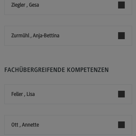
Ziegler , Gesa
Modulangebot
Berufsperspektiven
Kontakt
Zurmühl , Anja-Bettina
Digital Business Management
Digital Business Management
Modulangebot
FACHÜBERGREIFENDE KOMPETENZEN
Berufsperspektiven
Kontakt
Feller , Lisa
Digitalisierung in der Sozialen Arbeit
Digitalisierung in der Sozialen Arbeit
Modulangebot
Ott , Annette
Berufsperspektiven