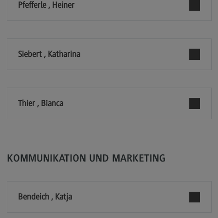
Pfefferle , Heiner
Kontakt
Executive Engineering
Executive Engineering
Siebert , Katharina
Modulangebot
Besonderheiten und Highlights
Berufsperspektiven
Thier , Bianca
Kontakt
Finance
Finance
KOMMUNIKATION UND MARKETING
Modulangebot
Berufsperspektiven
Bendeich , Katja
Kontakt
General Business Management