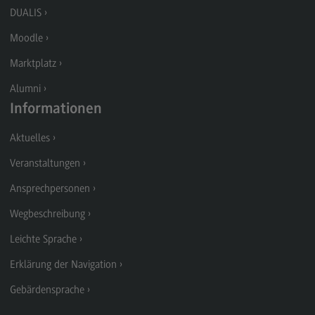
Kontakt
DUALIS
Supply Chain Management, Logistics, Production
Moodle
Supply Chain Management, Logistics,
Marktplatz
Production
Alumni
Modulangebot
Informationen
Berufsperspektiven
Aktuelles
Kontakt
Veranstaltungen
Transkulturelle Traumapädagogik
Ansprechpersonen
Transkulturelle Traumapädagogik
Wegbeschreibung
Modulangebot
Leichte Sprache
Kontakt
Erklärung der Navigation
Wirtschaftsinformatik
Gebärdensprache
Wirtschaftsinformatik