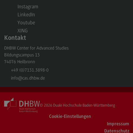
Rahmenbedingungen
Instagram
Modulangebot
LinkedIn
Youtube
Berufsperspektiven
XING
Located@Mannheim
Kontakt
Kontakt
DHBW Center for Advanced Studies
Bildungscampus 13
Wirtschaftsingenieurwesen
74076
Heilbronn
Wirtschaftsingenieurwesen
+49 (0)7131.3898-0
Profil-O-Mat Wirtschaftsingenieurwesen
info
@cas.dhbw.de
(External link)
Rahmenbedingungen
Modulangebot
© 2026
Duale Hochschule Baden-Württemberg
Located@Heidenheim
Cookie-Einstellungen
Berufsperspektiven
Impressum
Kontakt
Datenschutz