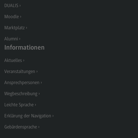
Kontakt
DUALIS
Supply Chain Management, Logistics, Production
Moodle
Supply Chain Management, Logistics,
Marktplatz
Production
Alumni
Modulangebot
Informationen
Berufsperspektiven
Aktuelles
Kontakt
Veranstaltungen
Transkulturelle Traumapädagogik
Ansprechpersonen
Transkulturelle Traumapädagogik
Wegbeschreibung
Modulangebot
Leichte Sprache
Kontakt
Erklärung der Navigation
Wirtschaftsinformatik
Gebärdensprache
Wirtschaftsinformatik