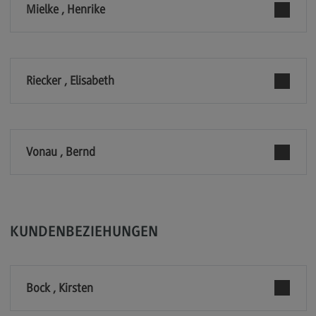
Mielke , Henrike
Rahmenbedingungen
Modulangebot
Berufsperspektiven
Riecker , Elisabeth
Kontakt
Integrated Engineering
Integrated Engineering
Vonau , Bernd
Rahmenbedingungen
Modulangebot
Berufsperspektiven
KUNDENBEZIEHUNGEN
Kontakt
Intensive Care
Bock , Kirsten
Intensive Care
Modulangebot