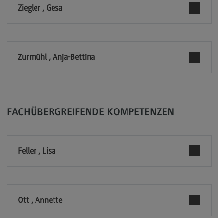
Ziegler , Gesa
Modulangebot
Berufsperspektiven
Kontakt
Zurmühl , Anja-Bettina
Digital Business Management
Digital Business Management
Modulangebot
FACHÜBERGREIFENDE KOMPETENZEN
Berufsperspektiven
Kontakt
Feller , Lisa
Digitalisierung in der Sozialen Arbeit
Digitalisierung in der Sozialen Arbeit
Modulangebot
Ott , Annette
Berufsperspektiven