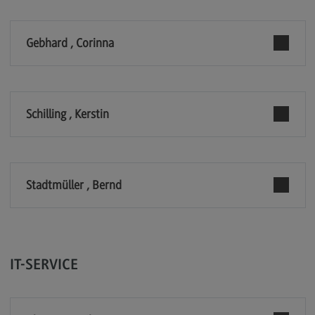
Berufsperspektiven
Gebhard , Corinna
Kontakt
Marketing and Business Psychology
Marketing and Business Psychology
Schilling , Kerstin
Modulangebot
Berufsperspektiven
Kontakt
Stadtmüller , Bernd
Maschinenbau
Maschinenbau
Profil-O-Mat Maschinenbau
(External link)
IT-SERVICE
Rahmenbedingungen
Modulangebot