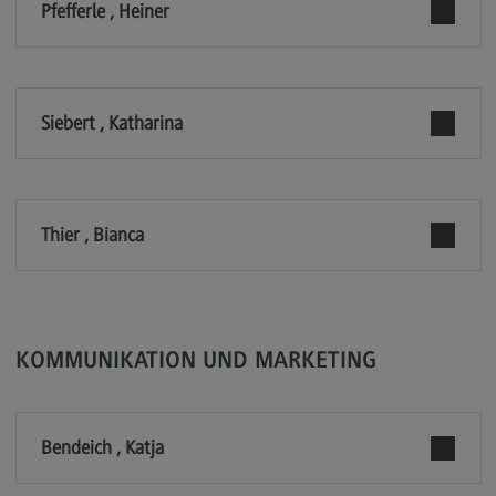
Pfefferle , Heiner
Kontakt
Executive Engineering
Executive Engineering
Siebert , Katharina
Modulangebot
Besonderheiten und Highlights
Berufsperspektiven
Thier , Bianca
Kontakt
Finance
Finance
KOMMUNIKATION UND MARKETING
Modulangebot
Berufsperspektiven
Bendeich , Katja
Kontakt
General Business Management