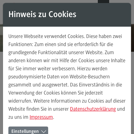
Direkt zum Inhalt
Direkt zum Hauptmenu
Direkt zum Footer
DE
EN
Hinweis zu Cookies
Modul-O-Mat
Suchen
Unsere Webseite verwendet Cookies. Diese haben zwei
Masterstudiengänge
Funktionen: Zum einen sind sie erforderlich für die
grundlegende Funktionalität unserer Website. Zum
Accounting, Controlling, Taxation
anderen können wir mit Hilfe der Cookies unsere Inhalte
Accounting, Controlling, Taxation
für Sie immer weiter verbessern. Hierzu werden
Kontakt
Ansprechpersonen
Einrichtungen
Modulangebot
pseudonymisierte Daten von Website-Besuchern
gesammelt und ausgewertet. Das Einverständnis in die
Berufsperspektiven
Verwendung der Cookies können Sie jederzeit
Kontakt
Ansprechpersonen
Alle Kontakte (alphabetisch)
Studienberatun
widerrufen. Weitere Informationen zu Cookies auf dieser
Advanced Practice in Healthcare
Website finden Sie in unserer
Datenschutzerklärung
und
zu uns im
Impressum
.
Advanced Practice in Healthcare
Ansprechpersonen der
Rahmenbedingungen
Einstellungen