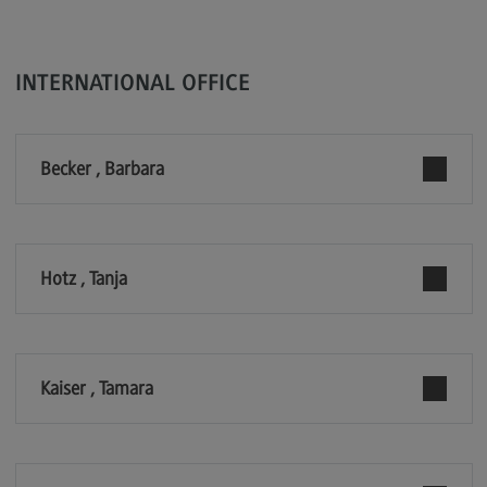
Kontakt
Elektrotechnik und Informationstechnik
INTERNATIONAL OFFICE
Elektrotechnik und Informationstechnik
Profil-O-Mat Elektrotechnik und
Informationstechnik
(External link)
Becker , Barbara
Rahmenbedingungen
Modulangebot
Berufsperspektiven
Hotz , Tanja
Kontakt
Entrepreneurship
Entrepreneurship
Kaiser , Tamara
Modulangebot
Berufsperspektiven