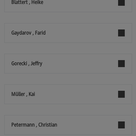
Blattert , Heike
Berufsperspektiven
Kontakt
Master of Business Administration
Gaydarov , Farid
Master of Business Administration
Modulangebot
Berufsperspektiven
Gorecki , Jeffry
Kontakt
Media and Data-driven Business
Media and Data-driven Business
Müller , Kai
Modulangebot
Berufsperspektiven
Petermann , Christian
Kontakt