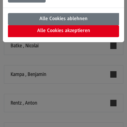
Einrichtungen
Modulangebot
Kontakt
Alle Cookies ablehnen
EDUCATION SUPPORT CENTER (ESC)
Bauingenieurwesen
Alle Cookies akzeptieren
Bauingenieurwesen
Batke , Nicolai
Rahmenbedingungen
Modulangebot
Berufsperspektiven
Kampa , Benjamin
Kontakt
Data Science and Artificial Intelligence
Data Science and Artificial Intelligence
Rentz , Anton
Profil-O-Mat Data Science and Artificial
Intelligence
(External link)
Rahmenbedingungen