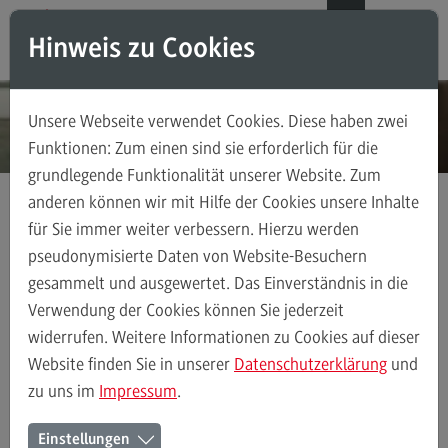
Direkt zum Inhalt
Direkt zum Hauptmenu
Direkt zum Footer
DE
EN
Hinweis zu Cookies
Modul-O-Mat
Suchen
Unsere Webseite verwendet Cookies. Diese haben zwei
Masterstudiengänge
Funktionen: Zum einen sind sie erforderlich für die
grundlegende Funktionalität unserer Website. Zum
Accounting, Controlling, Taxation
anderen können wir mit Hilfe der Cookies unsere Inhalte
Accounting, Controlling, Taxation
für Sie immer weiter verbessern. Hierzu werden
Kontakt
Ansprechpersonen
Weiterbildung
Modulangebot
pseudonymisierte Daten von Website-Besuchern
gesammelt und ausgewertet. Das Einverständnis in die
Berufsperspektiven
Verwendung der Cookies können Sie jederzeit
Kontakt
Ansprechpersonen
Alle Kontakte (alphabetisch)
Studienberatun
widerrufen. Weitere Informationen zu Cookies auf dieser
Advanced Practice in Healthcare
Website finden Sie in unserer
Datenschutzerklärung
und
zu uns im
Impressum
.
Advanced Practice in Healthcare
Ansprechpersonen des Bereichs
Rahmenbedingungen
Einstellungen