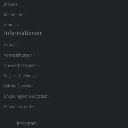
Moodle
Modulangebot
Marktplatz
Berufsperspektiven
Alumni
Kontakt
Informationen
Digital Business Management
Aktuelles
Digital Business Management
Veranstaltungen
Modulangebot
Ansprechpersonen
Berufsperspektiven
Wegbeschreibung
Kontakt
Leichte Sprache
Digitalisierung in der Sozialen Arbeit
Erklärung der Navigation
Digitalisierung in der Sozialen Arbeit
Gebärdensprache
Modulangebot
Berufsperspektiven
Instagram