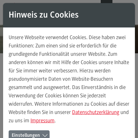
Direkt zum Inhalt
Direkt zum Hauptmenu
Direkt zum Footer
DE
EN
Hinweis zu Cookies
Modul-O-Mat
Suchen
Unsere Webseite verwendet Cookies. Diese haben zwei
Masterstudiengänge
Funktionen: Zum einen sind sie erforderlich für die
grundlegende Funktionalität unserer Website. Zum
Accounting, Controlling, Taxation
anderen können wir mit Hilfe der Cookies unsere Inhalte
Accounting, Controlling, Taxation
für Sie immer weiter verbessern. Hierzu werden
Kontakt
Ansprechpersonen
Weiterbildung
Modulangebot
pseudonymisierte Daten von Website-Besuchern
gesammelt und ausgewertet. Das Einverständnis in die
Berufsperspektiven
Verwendung der Cookies können Sie jederzeit
Kontakt
Ansprechpersonen
Alle Kontakte (alphabetisch)
Studienberatun
widerrufen. Weitere Informationen zu Cookies auf dieser
Advanced Practice in Healthcare
Website finden Sie in unserer
Datenschutzerklärung
und
zu uns im
Impressum
.
Advanced Practice in Healthcare
Ansprechpersonen des Bereichs
Rahmenbedingungen
Einstellungen