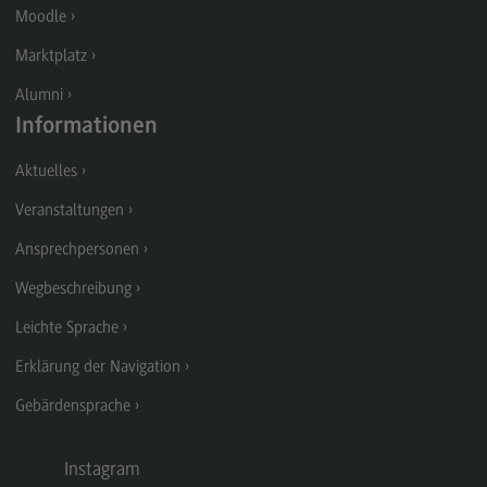
Moodle
Modulangebot
Marktplatz
Berufsperspektiven
Alumni
Kontakt
Informationen
Digital Business Management
Aktuelles
Digital Business Management
Veranstaltungen
Modulangebot
Ansprechpersonen
Berufsperspektiven
Wegbeschreibung
Kontakt
Leichte Sprache
Digitalisierung in der Sozialen Arbeit
Erklärung der Navigation
Digitalisierung in der Sozialen Arbeit
Gebärdensprache
Modulangebot
Berufsperspektiven
Instagram