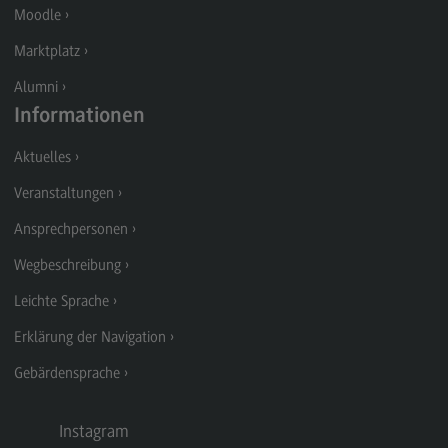
Moodle
Modulangebot
Marktplatz
Berufsperspektiven
Alumni
Kontakt
Informationen
Digital Business Management
Aktuelles
Digital Business Management
Veranstaltungen
Modulangebot
Ansprechpersonen
Berufsperspektiven
Wegbeschreibung
Kontakt
Leichte Sprache
Digitalisierung in der Sozialen Arbeit
Erklärung der Navigation
Digitalisierung in der Sozialen Arbeit
Gebärdensprache
Modulangebot
Berufsperspektiven
Instagram