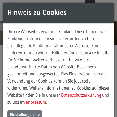
Direkt zum Inhalt
Direkt zum Hauptmenu
Direkt zum Footer
DE
EN
Hinweis zu Cookies
Modul-O-Mat
Suchen
Unsere Webseite verwendet Cookies. Diese haben zwei
Masterstudiengänge
Funktionen: Zum einen sind sie erforderlich für die
grundlegende Funktionalität unserer Website. Zum
Accounting, Controlling, Taxation
anderen können wir mit Hilfe der Cookies unsere Inhalte
Accounting, Controlling, Taxation
für Sie immer weiter verbessern. Hierzu werden
Kontakt
Ansprechpersonen
Weiterbildung
Modulangebot
pseudonymisierte Daten von Website-Besuchern
gesammelt und ausgewertet. Das Einverständnis in die
Berufsperspektiven
Verwendung der Cookies können Sie jederzeit
Kontakt
Ansprechpersonen
Alle Kontakte (alphabetisch)
Studienberatun
widerrufen. Weitere Informationen zu Cookies auf dieser
Advanced Practice in Healthcare
Website finden Sie in unserer
Datenschutzerklärung
und
zu uns im
Impressum
.
Advanced Practice in Healthcare
Ansprechpersonen des Bereichs
Rahmenbedingungen
Einstellungen