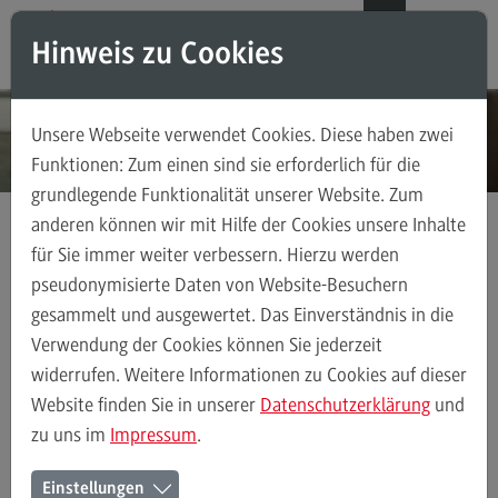
Direkt zum Inhalt
Direkt zum Hauptmenu
Direkt zum Footer
DE
EN
Hinweis zu Cookies
Modul-O-Mat
Suchen
Unsere Webseite verwendet Cookies. Diese haben zwei
Masterstudiengänge
Funktionen: Zum einen sind sie erforderlich für die
grundlegende Funktionalität unserer Website. Zum
Accounting, Controlling, Taxation
anderen können wir mit Hilfe der Cookies unsere Inhalte
Accounting, Controlling, Taxation
für Sie immer weiter verbessern. Hierzu werden
Kontakt
Ansprechpersonen
Fachbereich Wirtschaft
Modulangebot
pseudonymisierte Daten von Website-Besuchern
gesammelt und ausgewertet. Das Einverständnis in die
Berufsperspektiven
Verwendung der Cookies können Sie jederzeit
Kontakt
Ansprechpersonen
Alle Kontakte (alphabetisch)
Studienberatun
widerrufen. Weitere Informationen zu Cookies auf dieser
Advanced Practice in Healthcare
Website finden Sie in unserer
Datenschutzerklärung
und
zu uns im
Impressum
.
Advanced Practice in Healthcare
Ansprechpersonen des
Rahmenbedingungen
Einstellungen