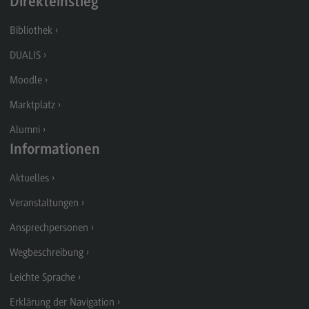
Direkteinstieg
Modulangebot
Bibliothek
Berufsperspektiven
DUALIS
Kontakt
Moodle
Digital Business Management
Marktplatz
Digital Business Management
Alumni
Modulangebot
Informationen
Berufsperspektiven
Aktuelles
Kontakt
Veranstaltungen
Digitalisierung in der Sozialen Arbeit
Ansprechpersonen
Digitalisierung in der Sozialen Arbeit
Wegbeschreibung
Modulangebot
Leichte Sprache
Berufsperspektiven
Erklärung der Navigation