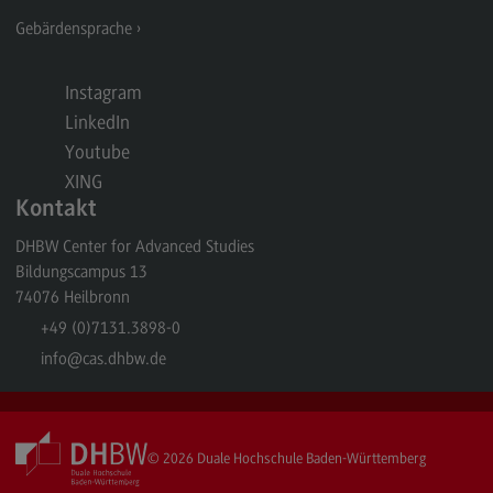
Kontakt
Gebärdensprache
Elektrotechnik und Informationstechnik
Elektrotechnik und Informationstechnik
Instagram
LinkedIn
Profil-O-Mat Elektrotechnik und
Informationstechnik
Youtube
(External link)
XING
Rahmenbedingungen
Kontakt
Modulangebot
DHBW Center for Advanced Studies
Berufsperspektiven
Bildungscampus 13
74076
Heilbronn
Kontakt
+49 (0)7131.3898-0
Entrepreneurship
info
@cas.dhbw.de
Entrepreneurship
Modulangebot
© 2026
Duale Hochschule Baden-Württemberg
Berufsperspektiven