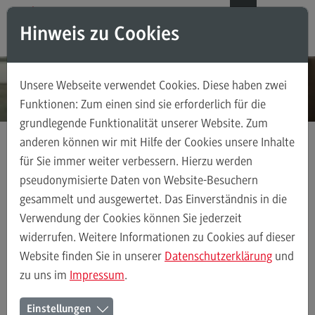
Direkt zum Inhalt
Direkt zum Hauptmenu
Direkt zum Footer
DE
EN
Hinweis zu Cookies
Modul-O-Mat
Suchen
Unsere Webseite verwendet Cookies. Diese haben zwei
Masterstudiengänge
Funktionen: Zum einen sind sie erforderlich für die
grundlegende Funktionalität unserer Website. Zum
Accounting, Controlling, Taxation
anderen können wir mit Hilfe der Cookies unsere Inhalte
Accounting, Controlling, Taxation
für Sie immer weiter verbessern. Hierzu werden
Kontakt
Ansprechpersonen
Fachbereich Wirtschaft
Modulangebot
pseudonymisierte Daten von Website-Besuchern
gesammelt und ausgewertet. Das Einverständnis in die
Berufsperspektiven
Verwendung der Cookies können Sie jederzeit
Kontakt
Ansprechpersonen
Alle Kontakte (alphabetisch)
Studienberatun
widerrufen. Weitere Informationen zu Cookies auf dieser
Advanced Practice in Healthcare
Website finden Sie in unserer
Datenschutzerklärung
und
zu uns im
Impressum
.
Advanced Practice in Healthcare
Ansprechpersonen des
Rahmenbedingungen
Einstellungen