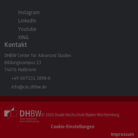
Kontakt
Instagram
Executive Engineering
LinkedIn
Executive Engineering
Youtube
Modulangebot
XING
Kontakt
Besonderheiten und Highlights
DHBW Center for Advanced Studies
Berufsperspektiven
Bildungscampus 13
Kontakt
74076
Heilbronn
+49 (0)7131.3898-0
Finance
info
@cas.dhbw.de
Finance
Modulangebot
Berufsperspektiven
© 2026
Duale Hochschule Baden-Württemberg
Kontakt
Cookie-Einstellungen
Impressum
General Business Management