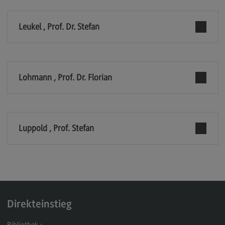
Modulangebot
Leukel , Prof. Dr. Stefan
Berufsperspektiven
Kontakt
Digital Business Management
Lohmann , Prof. Dr. Florian
Digital Business Management
Modulangebot
Berufsperspektiven
Luppold , Prof. Stefan
Kontakt
Digitalisierung in der Sozialen Arbeit
Digitalisierung in der Sozialen Arbeit
Modulangebot
Direkteinstieg
Berufsperspektiven