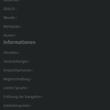
Bibliothek
Kontakt
DUALIS
Elektrotechnik und Informationstechnik
Moodle
Elektrotechnik und Informationstechnik
Marktplatz
Profil-O-Mat Elektrotechnik und
Informationstechnik
Alumni
(External link)
Rahmenbedingungen
Informationen
Modulangebot
Aktuelles
Berufsperspektiven
Veranstaltungen
Kontakt
Ansprechpersonen
Entrepreneurship
Wegbeschreibung
Entrepreneurship
Leichte Sprache
Modulangebot
Erklärung der Navigation
Berufsperspektiven
Gebärdensprache