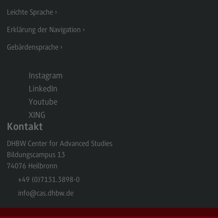
Leichte Sprache
General Business Management
Erklärung der Navigation
Modulangebot
Gebärdensprache
Berufsperspektiven
Kontakt
Instagram
Governance Sozialer Arbeit
LinkedIn
Youtube
Governance Sozialer Arbeit
XING
Modulangebot
Kontakt
Berufsperspektiven
DHBW Center for Advanced Studies
Kontakt
Bildungscampus 13
74076
Heilbronn
Informatik
+49 (0)7131.3898-0
Informatik
info
@cas.dhbw.de
Profil-O-Mat Informatik
(External link)