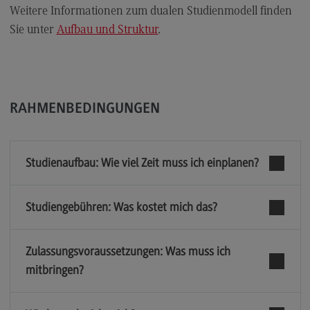
Weitere Informationen zum dualen Studienmodell finden
Modulangebot
Sie unter
Aufbau und Struktur
.
Berufsperspektiven
Kontakt
Digital Business Management
RAHMENBEDINGUNGEN
Digital Business Management
Modulangebot
Studienaufbau: Wie viel Zeit muss ich einplanen?
Berufsperspektiven
Kontakt
Studiengebühren: Was kostet mich das?
Digitalisierung in der Sozialen Arbeit
Digitalisierung in der Sozialen Arbeit
Zulassungsvoraussetzungen: Was muss ich
Modulangebot
mitbringen?
Berufsperspektiven