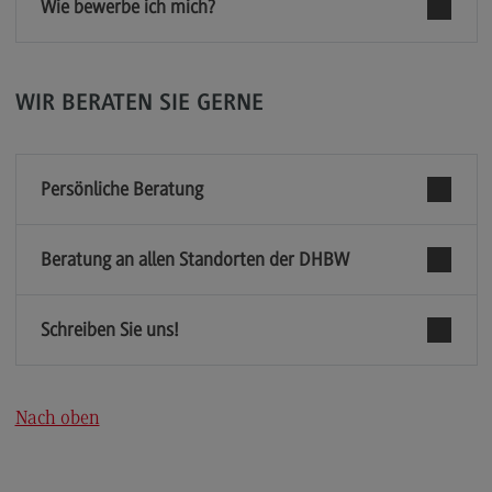
Wie bewerbe ich mich?
Kontakt
Elektrotechnik und Informationstechnik
Elektrotechnik und Informationstechnik
WIR BERATEN SIE GERNE
Profil-O-Mat Elektrotechnik und
Informationstechnik
(External link)
Rahmenbedingungen
Persönliche Beratung
Modulangebot
Beratung an allen Standorten der DHBW
Berufsperspektiven
Kontakt
Schreiben Sie uns!
Entrepreneurship
Entrepreneurship
Nach oben
Modulangebot
Berufsperspektiven