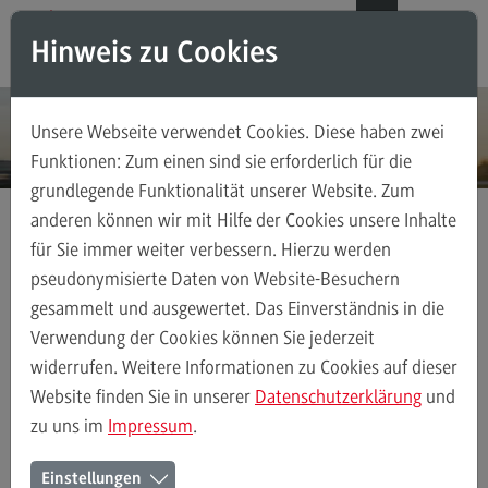
Direkt zum Inhalt
Direkt zum Hauptmenu
Direkt zum Footer
DE
EN
Hinweis zu Cookies
Modul-O-Mat
Suchen
Unsere Webseite verwendet Cookies. Diese haben zwei
Masterstudiengänge
Funktionen: Zum einen sind sie erforderlich für die
grundlegende Funktionalität unserer Website. Zum
Accounting, Controlling, Taxation
anderen können wir mit Hilfe der Cookies unsere Inhalte
Accounting, Controlling, Taxation
für Sie immer weiter verbessern. Hierzu werden
Masterstudiengänge
Bauingenieurwesen
Rahmenbedingungen
Modulangebot
pseudonymisierte Daten von Website-Besuchern
gesammelt und ausgewertet. Das Einverständnis in die
Berufsperspektiven
Verwendung der Cookies können Sie jederzeit
Kontakt
Bauingenieurwesen
Rahmenbedingungen
Modulangebot
Ber
widerrufen. Weitere Informationen zu Cookies auf dieser
Advanced Practice in Healthcare
Website finden Sie in unserer
Datenschutzerklärung
und
zu uns im
Impressum
.
Advanced Practice in Healthcare
Rahmenbedingungen im Master
Rahmenbedingungen
Einstellungen