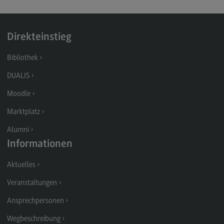
Kontakt
Executive Engineering
Direkteinstieg
Executive Engineering
Bibliothek
Modulangebot
DUALIS
Besonderheiten und Highlights
Moodle
Berufsperspektiven
Marktplatz
Kontakt
Alumni
Finance
Informationen
Finance
Aktuelles
Modulangebot
Veranstaltungen
Berufsperspektiven
Ansprechpersonen
Kontakt
Wegbeschreibung
General Business Management