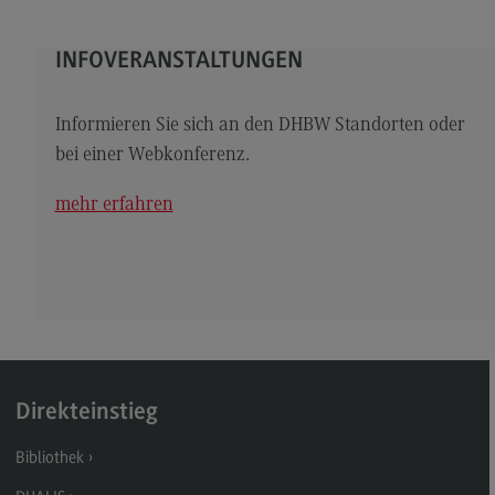
Kontakt
Elektrotechnik und Informationstechnik
INFOVERANSTALTUNGEN
Elektrotechnik und Informationstechnik
Informieren Sie sich an den DHBW Standorten oder
Profil-O-Mat Elektrotechnik und
Informationstechnik
bei einer Webkonferenz.
(External link)
Rahmenbedingungen
mehr erfahren
Modulangebot
Berufsperspektiven
Kontakt
Entrepreneurship
Entrepreneurship
Direkteinstieg
Modulangebot
Bibliothek
Berufsperspektiven