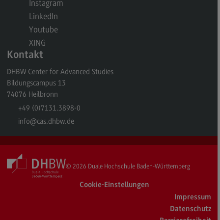
Instagram
General Business Management
LinkedIn
Youtube
Modulangebot
XING
Berufsperspektiven
Kontakt
Kontakt
DHBW Center for Advanced Studies
Bildungscampus 13
Governance Sozialer Arbeit
74076
Heilbronn
Governance Sozialer Arbeit
+49 (0)7131.3898-0
Modulangebot
info
@cas.dhbw.de
Berufsperspektiven
Kontakt
© 2026
Duale Hochschule Baden-Württemberg
Informatik
Cookie-Einstellungen
Informatik
Impressum
Profil-O-Mat Informatik
Datenschutz
(External link)