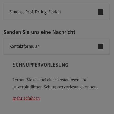
Modulangebot
Simons , Prof. Dr.-Ing. Florian
Berufsperspektiven
Kontakt
Senden Sie uns eine Nachricht
Digital Business Management
Digital Business Management
Kontaktformular
Modulangebot
Berufsperspektiven
SCHNUPPERVORLESUNG
Kontakt
Digitalisierung in der Sozialen Arbeit
Lernen Sie uns bei einer kostenlosen und
unverbindlichen Schnuppervorlesung kennen.
Digitalisierung in der Sozialen Arbeit
Modulangebot
mehr erfahren
Berufsperspektiven