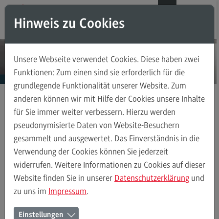
Direkt zum Inhalt
Direkt zum Hauptmenu
Direkt zum Footer
DE
EN
Hinweis zu Cookies
Modul-O-Mat
Suchen
Unsere Webseite verwendet Cookies. Diese haben zwei
Masterstudiengänge
Funktionen: Zum einen sind sie erforderlich für die
grundlegende Funktionalität unserer Website. Zum
Accounting, Controlling, Taxation
anderen können wir mit Hilfe der Cookies unsere Inhalte
Accounting, Controlling, Taxation
für Sie immer weiter verbessern. Hierzu werden
Masterstudiengänge
Maschinenbau
Kontakt
Modulangebot
pseudonymisierte Daten von Website-Besuchern
gesammelt und ausgewertet. Das Einverständnis in die
Berufsperspektiven
Verwendung der Cookies können Sie jederzeit
Kontakt
Maschinenbau
Profil-O-Mat Maschinenbau
Rahmenbedingung
widerrufen. Weitere Informationen zu Cookies auf dieser
(External link)
Advanced Practice in Healthcare
Website finden Sie in unserer
Datenschutzerklärung
und
zu uns im
Impressum
.
Advanced Practice in Healthcare
Ihr Kontakt zum Master
Rahmenbedingungen
Einstellungen