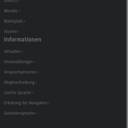
DUALIS
Kontakt
Moodle
Executive Engineering
Marktplatz
Executive Engineering
Alumni
Modulangebot
Informationen
Besonderheiten und Highlights
Aktuelles
Berufsperspektiven
Veranstaltungen
Kontakt
Ansprechpersonen
Finance
Wegbeschreibung
Finance
Leichte Sprache
Modulangebot
Erklärung der Navigation
Berufsperspektiven
Gebärdensprache
Kontakt
General Business Management