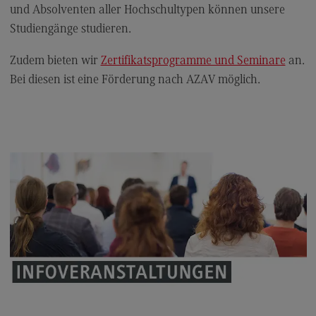
Kontakt
und Absolventen aller Hochschultypen können unsere
Studiengänge studieren.
Elektrotechnik und Informationstechnik
Elektrotechnik und Informationstechnik
Zudem bieten wir
Zertifikatsprogramme und Seminare
an.
Bei diesen ist eine Förderung nach AZAV möglich.
Profil-O-Mat Elektrotechnik und
Informationstechnik
(External link)
Rahmenbedingungen
Modulangebot
Berufsperspektiven
Kontakt
Entrepreneurship
Entrepreneurship
Modulangebot
Berufsperspektiven