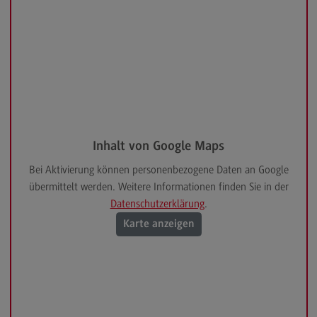
Veranstaltungen für Alumni
Newsletter Alumni
Kontakt Alumni-Team
Pressearbeit
Pressearbeit
Medien für Presse
Inhalt von Google Maps
News und Pressemitteilungen
Bei Aktivierung können personenbezogene Daten an Google
Newsletter
übermittelt werden. Weitere Informationen finden Sie in der
Datenschutzerklärung
.
Stellenangebote
(External link)
Karte anzeigen
Auftragsvergaben
Einrichtungen
Wissenschaftliche Weiterbildung