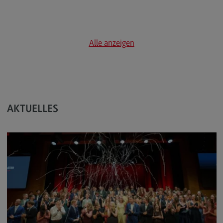
Rahmenbedingungen
Modulangebot
Berufsperspektiven
Alle anzeigen
Located@Mannheim
Kontakt
Wirtschaftsingenieurwesen
AKTUELLES
Wirtschaftsingenieurwesen
Profil-O-Mat Wirtschaftsingenieurwesen
(External link)
Rahmenbedingungen
Modulangebot
Located@Heidenheim
Berufsperspektiven
Kontakt