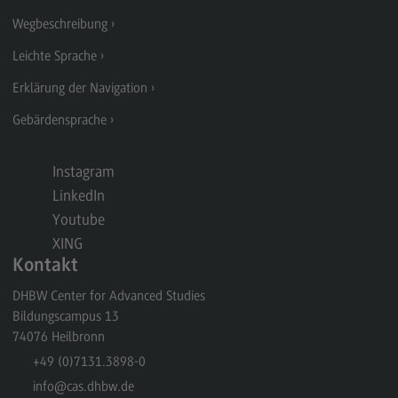
Wegbeschreibung
Fachbereich Wirtschaft
Leichte Sprache
Fachbereich Technik
Erklärung der Navigation
Fachbereich Sozialwesen
Gebärdensprache
Bereich Gesundheit
Weiterbildung
Instagram
Einrichtungen
LinkedIn
Youtube
Hochschulverwaltung
XING
Zentral Beauftragte
Kontakt
Persönlich an neun DHBW Standorten
DHBW Center for Advanced Studies
Bildungscampus 13
Wegbeschreibung
74076
Heilbronn
Kontaktformular
+49 (0)7131.3898-0
Persönlich an neun DHBW Standorten
info
@cas.dhbw.de