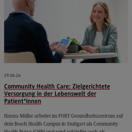
EU4Dual
Exkursionen und Studienreisen
Erasmus+
Englischsprachiger MBA
Kontakt
Interessensvertretungen
Interessensvertretungen
29.06.26
Familiengerechte Hochschule
Community Health Care: Zielgerichtete
Versorgung in der Lebenswelt der
Chancengleichheit
Patient*innen
Schwerbehindertenvertretung
DHBW CAS-Rat
Hanna Müller arbeitet im PORT Gesundheitszentrum auf
dem Bosch Health Campus in Stuttgart als Community
Spitzensport-Stipendium