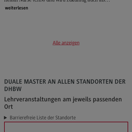
Health Nurse (CHN) und wird zukünftig auch als…
Nachhaltige Hochschule
weiterlesen
Nachhaltige Hochschule
Energie- und Klimaschutzkonzept an der DHBW
Nachhaltigkeit am Bildungscampus
Alle anzeigen
Nachhaltigkeit Stadt Heilbronn
Ideenbox Nachhaltigkeit
Qualitätsmanagement
Qualitätsmanagement
DUALE MASTER AN ALLEN STANDORTEN DER
DHBW
Lehre am DHBW CAS
Lehrveranstaltungen am jeweils passenden
Alumni
Ort
Alumni
Barrierefreie Liste der Standorte
Erfahrung weitergeben