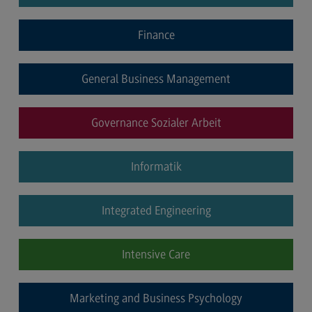
Berufsperspektiven
Finance
Kontakt
Marketing and Business Psychology
General Business Management
Marketing and Business Psychology
Governance Sozialer Arbeit
Modulangebot
Berufsperspektiven
Informatik
Kontakt
Maschinenbau
Integrated Engineering
Maschinenbau
Profil-O-Mat Maschinenbau
Intensive Care
(External link)
Rahmenbedingungen
Marketing and Business Psychology
Modulangebot