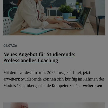
Personal finden
Personal entwickeln
Personal binden
Business Hacks
Newsletter für Duale Partner
FAQ
06.07.26
Neues Angebot für Studierende:
Professionelles Coaching
Die Hochschule
Über uns
Mit dem Landeslehrpreis 2025 ausgezeichnet, jetzt
erweitert: Studierende können sich künftig im Rahmen des
Über uns
Moduls "Fachübergreifende Kompetenzen"…
weiterlesen
European University
(External link)
International Office
International Office