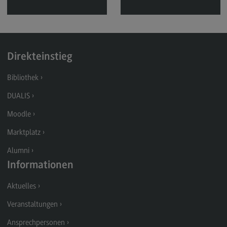
IT-Service-Center
IT-Service-Center
Passwort-Änderung
moodle
Direkteinstieg
(External link)
DUALIS
Bibliothek
(External link)
Webmail
DUALIS
(External link)
Moodle
Kontakt
Marktplatz
Alumni
Ansprechpersonen
Informationen
Ansprechpersonen
Aktuelles
Alle Kontakte (alphabetisch)
Veranstaltungen
Studienberatung
Ansprechpersonen
Direktion