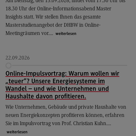
Am Dienstag, den 15.09.2026, findet vom 17.30 Uhr bis
Kontakt
18.30 Uhr der Online-Informationsabend Master
Supply Chain Management, Logistics, Production
Insights statt. Wir stellen Ihnen das gesamte
Supply Chain Management, Logistics,
Masterstudienangebot der DHBW in Online-
Production
Meetingräumen vor....
weiterlesen
Modulangebot
Berufsperspektiven
22.09.2026
Kontakt
Transkulturelle Traumapädagogik
Online-Impulsvortrag: Warum wollen wir
„teuer“? Unsere Energiesysteme im
Transkulturelle Traumapädagogik
Wandel – und wie Unternehmen und
Modulangebot
Haushalte davon profitieren.
Kontakt
Wie Unternehmen, Gebäude und private Haushalte von
neuen Energiekonzepten profitieren können, erfahren
Wirtschaftsinformatik
Sie im Impulsvortrag von Prof. Christian Kuhn....
Wirtschaftsinformatik
weiterlesen