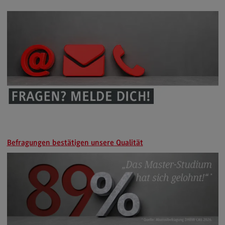
Kontakt
Executive Engineering
Executive Engineering
Modulangebot
Besonderheiten und Highlights
Berufsperspektiven
Kontakt
Finance
Befragungen bestätigen unsere Qualität
Finance
Modulangebot
Berufsperspektiven
Kontakt
General Business Management