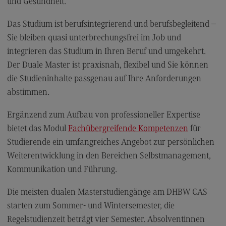
und Gesundheit.
Modulangebot
Das Studium ist berufsintegrierend und berufsbegleitend –
Berufsperspektiven
Sie bleiben quasi unterbrechungsfrei im Job und
Kontakt
integrieren das Studium in Ihren Beruf und umgekehrt.
Der Duale Master ist praxisnah, flexibel und Sie können
Digital Business Management
die Studieninhalte passgenau auf Ihre Anforderungen
Digital Business Management
abstimmen.
Modulangebot
Ergänzend zum Aufbau von professioneller Expertise
Berufsperspektiven
bietet das Modul
Fachübergreifende Kompetenzen
für
Kontakt
Studierende ein umfangreiches Angebot zur persönlichen
Weiterentwicklung in den Bereichen Selbstmanagement,
Digitalisierung in der Sozialen Arbeit
Kommunikation und Führung.
Digitalisierung in der Sozialen Arbeit
Die meisten dualen Masterstudiengänge am DHBW CAS
Modulangebot
starten zum Sommer- und Wintersemester, die
Berufsperspektiven
Regelstudienzeit beträgt vier Semester. Absolventinnen