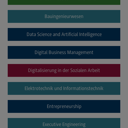
Rahmenbedingungen
Modulangebot
Bauingenieurwesen
Berufsperspektiven
Data Science and Artificial Intelligence
Kontakt
Integrated Engineering
Digital Business Management
Integrated Engineering
Rahmenbedingungen
Digitalisierung in der Sozialen Arbeit
Modulangebot
Berufsperspektiven
Elektrotechnik und Informationstechnik
Kontakt
Entrepreneurship
Intensive Care
Intensive Care
Executive Engineering
Modulangebot