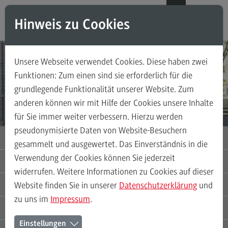
Direkt zum Inhalt
Direkt zum Hauptmenu
Direkt zum Footer
DE
EN
Hinweis zu Cookies
Modul-O-Mat
Suchen
Unsere Webseite verwendet Cookies. Diese haben zwei
PASSGENAU UND VIELFÄLTIG STUDIEREN
Masterstudiengänge
Funktionen: Zum einen sind sie erforderlich für die
Der Duale Master der DHBW
grundlegende Funktionalität unserer Website. Zum
Accounting, Controlling, Taxation
anderen können wir mit Hilfe der Cookies unsere Inhalte
Accounting, Controlling, Taxation
Jetzt informieren!
für Sie immer weiter verbessern. Hierzu werden
Modulangebot
pseudonymisierte Daten von Website-Besuchern
MASTER-STUDIENGÄNGE
gesammelt und ausgewertet. Das Einverständnis in die
Berufsperspektiven
Verwendung der Cookies können Sie jederzeit
ZERTIFIKATE UND SEMINARE
Kontakt
widerrufen. Weitere Informationen zu Cookies auf dieser
ARBEITGEBER / DUALE PARTNER
Advanced Practice in Healthcare
Website finden Sie in unserer
Datenschutzerklärung
und
zu uns im
Impressum
.
Advanced Practice in Healthcare
STUDIERENDE
Rahmenbedingungen
Einstellungen