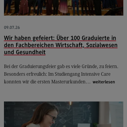
Eckdaten Studium
09.07.26
Aufbau und Struktur
Wir haben gefeiert: Über 100 Graduierte in
Zulassung
den Fachbereichen Wirtschaft, Sozialwesen
und Gesundheit
Bewerbung
Studiengebühren
Bei der Graduierungsfeier gab es viele Gründe, zu feiern.
Satzungen
Besonders erfreulich: Im Studiengang Intensive Care
konnten wir die ersten Masterurkunden…
weiterlesen
FAQ
Arbeitgeber-Vorteile
Dualer Partner werden