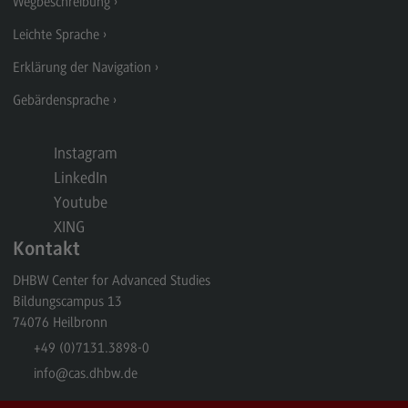
Wegbeschreibung
Kontakt
Leichte Sprache
Supply Chain Management, Logistics, Production
Erklärung der Navigation
Supply Chain Management, Logistics,
Production
Gebärdensprache
Modulangebot
Instagram
Berufsperspektiven
LinkedIn
Kontakt
Youtube
Transkulturelle Traumapädagogik
XING
Kontakt
Transkulturelle Traumapädagogik
DHBW Center for Advanced Studies
Modulangebot
Bildungscampus 13
Kontakt
74076
Heilbronn
+49 (0)7131.3898-0
Wirtschaftsinformatik
info
@cas.dhbw.de
Wirtschaftsinformatik