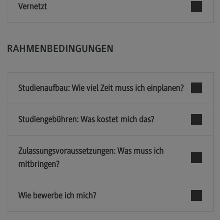
Vernetzt
Rahmenbedingungen
Modulangebot
Berufsperspektiven
RAHMENBEDINGUNGEN
Kontakt
Integrated Engineering
Studienaufbau: Wie viel Zeit muss ich einplanen?
Integrated Engineering
Rahmenbedingungen
Studiengebühren: Was kostet mich das?
Modulangebot
Berufsperspektiven
Zulassungsvoraussetzungen: Was muss ich
mitbringen?
Kontakt
Intensive Care
Wie bewerbe ich mich?
Intensive Care
Modulangebot