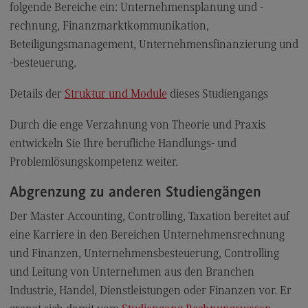
folgende Bereiche ein: Unternehmensplanung und -
Berufsperspektiven
rechnung, Finanzmarktkommunikation,
Kontakt
Beteiligungsmanagement, Unternehmensfinanzierung und
Master of Business Administration
-besteuerung.
Master of Business Administration
Details der
Struktur und Module
dieses Studiengangs
Modulangebot
Durch die enge Verzahnung von Theorie und Praxis
Berufsperspektiven
entwickeln Sie Ihre berufliche Handlungs- und
Kontakt
Problemlösungskompetenz weiter.
Media and Data-driven Business
Abgrenzung zu anderen Studiengängen
Media and Data-driven Business
Der Master Accounting, Controlling, Taxation bereitet auf
Modulangebot
eine Karriere in den Bereichen Unternehmensrechnung
und Finanzen, Unternehmensbesteuerung, Controlling
Berufsperspektiven
und Leitung von Unternehmen aus den Branchen
Kontakt
Industrie, Handel, Dienstleistungen oder Finanzen vor. Er