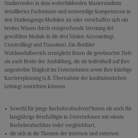
Studierenden in dem weiterbildenden Masterstudium
Modulangebot
detailliertes Fachwissen und notwendige Kompetenzen in
Berufsperspektiven
den Studiengangs-Modulen an oder verschaffen sich ein
breites Wissen durch entsprechende Streuung der
Kontakt
gewählten Module in die drei Säulen A(ccounting),
Digital Business Management
C(ontrolling) und T(axation). Ein flexibler
Digital Business Management
Wahlmodulbereich ermöglicht ihnen die gewünschte Tiefe
als auch Breite der Ausbildung, die sie individuell auf ihre
Modulangebot
angestrebte Tätigkeit im Unternehmen sowie ihre künftige
Berufsperspektiven
Karriereplanung (z.B. Übernahme der kaufmännischen
Kontakt
Leitung) ausrichten können.
Digitalisierung in der Sozialen Arbeit
Digitalisierung in der Sozialen Arbeit
Sowohl für junge Bachelorabsolvent*innen als auch für
langjährige Beschäftigte in Unternehmen mit einem
Modulangebot
Bachelorabschluss (oder vergleichbar),
Berufsperspektiven
die sich in die Themen der internen und externen