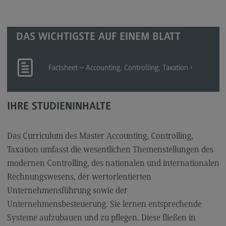
Berufsperspektiven
Kontakt
DAS WICHTIGSTE AUF EINEM BLATT
Marketing and Business Psychology
Factsheet – Accounting, Controlling, Taxation
Marketing and Business Psychology
Modulangebot
IHRE STUDIENINHALTE
Berufsperspektiven
Kontakt
Das Curriculum des Master Accounting, Controlling,
Maschinenbau
Taxation umfasst die wesentlichen Themenstellungen des
Maschinenbau
modernen Controlling, des nationalen und internationalen
Rechnungswesens, der wertorientierten
Profil-O-Mat Maschinenbau
(External link)
Unternehmensführung sowie der
Rahmenbedingungen
Unternehmensbesteuerung. Sie lernen entsprechende
Modulangebot
Systeme aufzubauen und zu pflegen. Diese fließen in