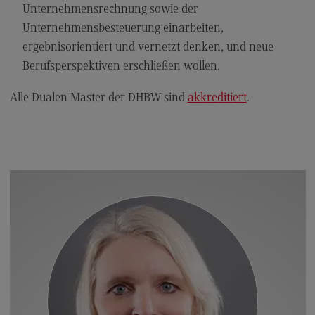
Kontakt
Unternehmensrechnung sowie der
Unternehmensbesteuerung einarbeiten,
Elektrotechnik und Informationstechnik
ergebnisorientiert und vernetzt denken, und neue
Elektrotechnik und Informationstechnik
Berufsperspektiven erschließen wollen.
Profil-O-Mat Elektrotechnik und
Informationstechnik
Alle Dualen Master der DHBW sind
akkreditiert
.
(External link)
Rahmenbedingungen
Modulangebot
Berufsperspektiven
Kontakt
Entrepreneurship
Entrepreneurship
Modulangebot
Berufsperspektiven