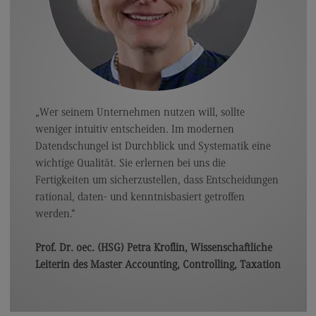
Kontakt
Executive Engineering
Executive Engineering
Modulangebot
Besonderheiten und Highlights
„Wer seinem Unternehmen nutzen will, sollte
weniger intuitiv entscheiden. Im modernen
Berufsperspektiven
Datendschungel ist Durchblick und Systematik eine
Kontakt
wichtige Qualität. Sie erlernen bei uns die
Fertigkeiten um sicherzustellen, dass Entscheidungen
Finance
rational, daten- und kenntnisbasiert getroffen
Finance
werden.“
Modulangebot
Prof. Dr. oec. (HSG) Petra Kroflin, Wissenschaftliche
Berufsperspektiven
Leiterin des Master Accounting, Controlling, Taxation
Kontakt
General Business Management