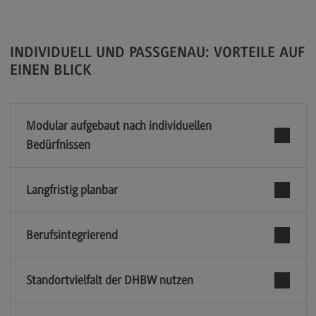
General Business Management
Modulangebot
INDIVIDUELL UND PASSGENAU: VORTEILE AUF
EINEN BLICK
Berufsperspektiven
Kontakt
Governance Sozialer Arbeit
Modular aufgebaut nach individuellen
Bedürfnissen
Governance Sozialer Arbeit
Modulangebot
Langfristig planbar
Berufsperspektiven
Kontakt
Berufsintegrierend
Informatik
Informatik
Standortvielfalt der DHBW nutzen
Profil-O-Mat Informatik
(External link)