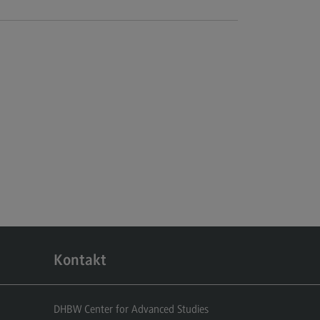
cated@Mannheim
ntakt
tschaftsingenieurwesen
rtschaftsingenieurwesen
ofil-O-Mat
rtschaftsingenieurwesen
ternal link)
hmenbedingungen
dulangebot
cated@Heidenheim
rufsperspektiven
ntakt
Kontakt
DHBW Center for Advanced Studies
 Hochschule