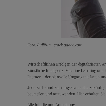
Berufsperspektiven
Kontakt
Elektrotechnik und
Informationstechnik
Elektrotechnik und
Informationstechnik
Foto: BullRun - stock.adobe.com
Profil-O-Mat Elektrotechnik und
Informationstechnik
(External link)
Rahmenbedingungen
Wirtschaftlichen Erfolg in der digitalisierten
Modulangebot
Künstliche Intelligenz, Machine Learning und 
Berufsperspektiven
Literacy – der planvolle Umgang mit Daten und 
Kontakt
Jede Fach- und Führungskraft sollte zukünftig i
Entrepreneurship
beurteilen und anzuwenden. Hier erhalten Sie
Entrepreneurship
Alle Inhalte und Anmeldung