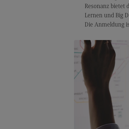
Artificial Intelligence
(External link)
Resonanz bietet 
Rahmenbedingungen
Lernen und Big Da
Modulangebot
Die Anmeldung is
Berufsperspektiven
Kontakt
Digital Business Management
Digital Business Management
Modulangebot
Berufsperspektiven
Kontakt
Digitalisierung in der Sozialen Arbeit
Digitalisierung in der Sozialen Arbe
Modulangebot