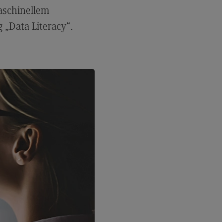
les and Negotiation
aschinellem
dulangebot
 „Data Literacy“.
rufsperspektiven
ntakt
ale Arbeit in der
ationsgesellschaft
iale Arbeit in der
grationsgesellschaft
dulangebot
rufsperspektiven
ntakt
ply Chain Management, Logistics,
duction
pply Chain Management, Logistics,
oduction