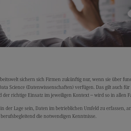
Kontakt
Mo
Marketing and Business Psychology
Be
Marketing and Business Psychology
Ko
Modulangebot
Tra
Berufsperspektiven
Tr
Kontakt
Mo
Maschinenbau
Ko
Maschinenbau
Wirt
 Arbeitswelt sichern sich Firmen zukünftig nur, wenn sie über f
Data Science (Datenwissenschaften) verfügen. Das gilt auch fü
Profil-O-Mat Maschinenbau
Wi
(External link)
der richtige Einsatz im jeweiligen Kontext – wird so in allen 
Rahmenbedingungen
Ra
n der Lage sein, Daten im betrieblichen Umfeld zu erfassen, ana
Modulangebot
Mo
 berufsbegleitend die notwendigen Kenntnisse.
Berufsperspektiven
Be