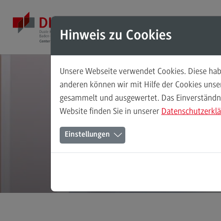
Direkt zum Inhalt
Direkt zum Hauptmenu
Direkt zum Footer
Mod
Hinweis zu Cookies
Unsere Webseite verwendet Cookies. Diese habe
Masterstudiengänge
anderen können wir mit Hilfe der Cookies uns
gesammelt und ausgewertet. Das Einverständnis
Accounting, Controlling, Taxation
Website finden Sie in unserer
Datenschutzerkl
Accounting, Controlling, Taxation
Einstellungen
Modulangebot
Berufsperspektiven
Kontakt
Advanced Practice in Healthcare
Advanced Practice in Healthcare