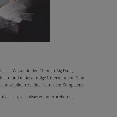
dulangebot
rufsperspektiven
ntakt
nskulturelle Traumapädagogik
anskulturelle Traumapädagogik
dulangebot
ntakt
schaftsinformatik
undiertes Wissen in den Themen Big Data,
r klein- und mittelständige Unternehmen. Data
rtschaftsinformatik
Fachdisziplinen zu einer zentralen Kompetenz.
hmenbedingungen
lysieren, visualisieren, interpretieren,
dulangebot
rufsperspektiven