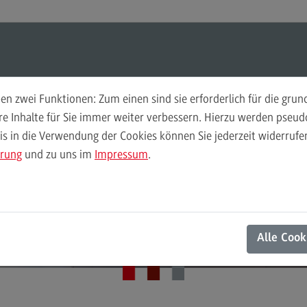
ul-O-Mat
Suchen
Modul-O-Mat
Suchen
n zwei Funktionen: Zum einen sind sie erforderlich für die gru
ere Inhalte für Sie immer weiter verbessern. Hierzu werden pse
 in die Verwendung der Cookies können Sie jederzeit widerrufen
Finance
Per
ärung
und zu uns im
Impressum
.
Wir
Finance
DHBW Center for Advanced Studies
Pe
Modulangebot
Wi
Aktuelles
Berufsperspektiven
Mo
Alle Cook
Kontakt
Be
General Business Management
Ko
General Business Management
Pla
Sozi