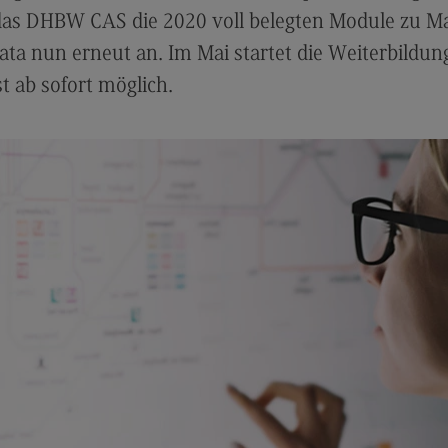
Modulangebot
Sa
das DHBW CAS die 2020 voll belegten Module zu M
Berufsperspektiven
Mo
ta nun erneut an. Im Mai startet die Weiterbildung
Kontakt
Be
t ab sofort möglich.
Integrated Engineering
Ko
Integrated Engineering
Sozi
Migr
Rahmenbedingungen
Soz
Modulangebot
Mi
Berufsperspektiven
Mo
Kontakt
Be
Intensive Care
Ko
Intensive Care
Sup
Pro
it
Modulangebot
Su
Berufsperspektiven
Pr