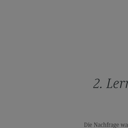
Rahmenbedingungen
Modulangebot
Kontakt
Bauingenieurwesen
Bauingenieurwesen
Rahmenbedingungen
Modulangebot
Berufsperspektiven
2. Le
Kontakt
Data Science and Artificial Intelligen
Data Science and Artificial
Intelligence
Profil-O-Mat Data Science and
Die Nachfrage war