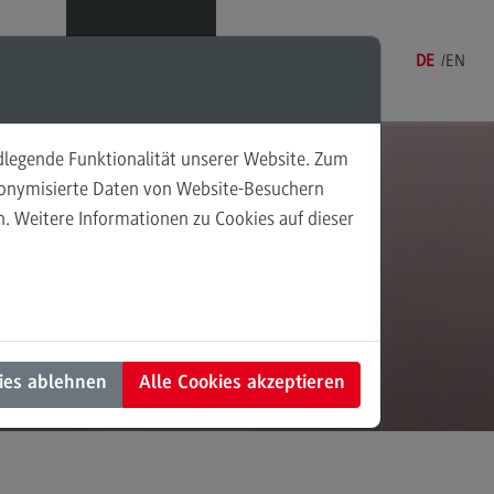
Menü
DE
EN
ndlegende Funktionalität unserer Website. Zum
udonymisierte Daten von Website-Besuchern
. Weitere Informationen zu Cookies auf dieser
sonalmanagement und
tschaftspsychologie
rsonalmanagement und
rtschaftspsychologie
dulangebot
ies ablehnen
Alle Cookies akzeptieren
rufsperspektiven
ntakt
nung und Koordination in der
alen Arbeit