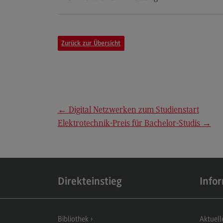
Modulangebot
Berufsperspektiven
Zurück zur Übersicht
Kontakt
Executive Engineering
Executive Engineering
Modulangebot
←
Digital Netzwerken zum Studienstart
Besonderheiten und Highlights
Elektrotechnik-Preis für Bachelor-Studis
→
Berufsperspektiven
Kontakt
Direkteinstieg
Info
Eckdaten Studium
Bibliothek
Aktuell