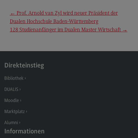
Kontakt
←
Prof. Arnold van Zyl wird neuer Präsident der
Executive Engineering
Dualen Hochschule Baden-Württemberg
Executive Engineering
128 Studienanfänger im Dualen Master Wirtschaft
→
Modulangebot
Besonderheiten und Highlights
Berufsperspektiven
Direkteinstieg
Kontakt
Bibliothek
Finance
DUALIS
Finance
Moodle
Modulangebot
Marktplatz
Berufsperspektiven
Alumni
Kontakt
Informationen
General Business Management