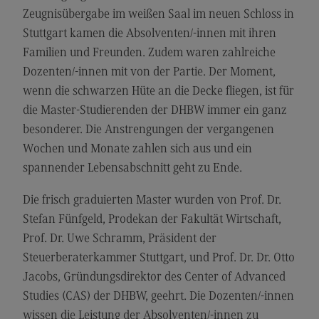
Zeugnisübergabe im weißen Saal im neuen Schloss in
Modulangebot
Stuttgart kamen die Absolventen/-innen mit ihren
Berufsperspektiven
Familien und Freunden. Zudem waren zahlreiche
Kontakt
Dozenten/-innen mit von der Partie. Der Moment,
wenn die schwarzen Hüte an die Decke fliegen, ist für
Digital Business Management
die Master-Studierenden der DHBW immer ein ganz
Digital Business Management
besonderer. Die Anstrengungen der vergangenen
Modulangebot
Wochen und Monate zahlen sich aus und ein
spannender Lebensabschnitt geht zu Ende.
Berufsperspektiven
Kontakt
Die frisch graduierten Master wurden von Prof. Dr.
Stefan Fünfgeld, Prodekan der Fakultät Wirtschaft,
Digitalisierung in der Sozialen Arbeit
Prof. Dr. Uwe Schramm, Präsident der
Digitalisierung in der Sozialen Arbeit
Steuerberaterkammer Stuttgart, und Prof. Dr. Dr. Otto
Modulangebot
Jacobs, Gründungsdirektor des Center of Advanced
Studies (CAS) der DHBW, geehrt. Die Dozenten/-innen
Berufsperspektiven
wissen die Leistung der Absolventen/-innen zu