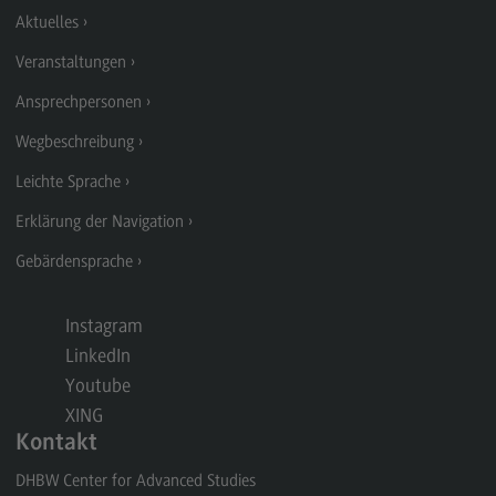
Aktuelles
General Business Management
Veranstaltungen
Modulangebot
Ansprechpersonen
Berufsperspektiven
Wegbeschreibung
Kontakt
Leichte Sprache
Governance Sozialer Arbeit
Erklärung der Navigation
Governance Sozialer Arbeit
Gebärdensprache
Modulangebot
Berufsperspektiven
Instagram
Kontakt
LinkedIn
Youtube
Informatik
XING
Informatik
Kontakt
Profil-O-Mat Informatik
DHBW Center for Advanced Studies
(External link)