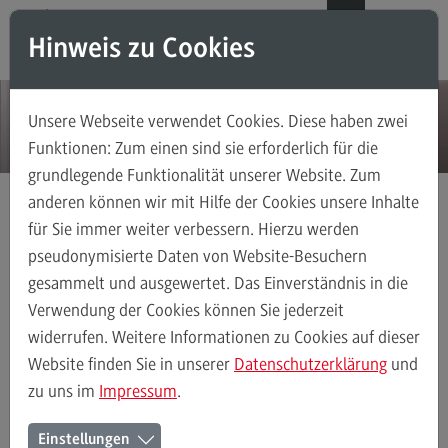
Direkt zum Inhalt
Direkt zum Hauptmenu
Direkt zum Footer
DE
EN
Hinweis zu Cookies
Modul-O-Mat
Suchen
Unsere Webseite verwendet Cookies. Diese haben zwei
Masterstudiengänge
Funktionen: Zum einen sind sie erforderlich für die
grundlegende Funktionalität unserer Website. Zum
Accounting, Controlling, Taxation
anderen können wir mit Hilfe der Cookies unsere Inhalte
Accounting, Controlling, Taxation
für Sie immer weiter verbessern. Hierzu werden
Aktuelles
Detail
Modulangebot
pseudonymisierte Daten von Website-Besuchern
gesammelt und ausgewertet. Das Einverständnis in die
Berufsperspektiven
Verwendung der Cookies können Sie jederzeit
Kontakt
widerrufen. Weitere Informationen zu Cookies auf dieser
Advanced Practice in Healthcare
Website finden Sie in unserer
Datenschutzerklärung
und
05.10.15
zu uns im
Impressum
.
Advanced Practice in Healthcare
Rahmenbedingungen
Einstellungen