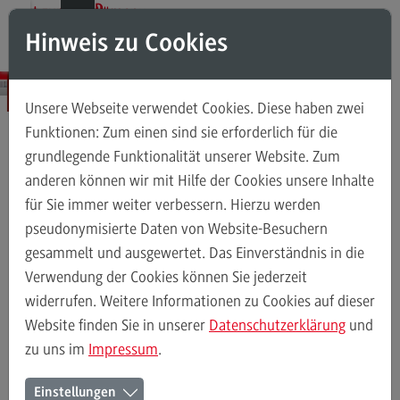
D
Direkt zum Inhalt
Direkt zum Hauptmenu
Direkt zum Footer
E
Hinweis zu Cookies
Modul-O-Mat
Suchen
E
N
Unsere Webseite verwendet Cookies. Diese haben zwei
M
Funktionen: Zum einen sind sie erforderlich für die
a
s
A
grundlegende Funktionalität unserer Website. Zum
t
k
anderen können wir mit Hilfe der Cookies unsere Inhalte
e
t
r
für Sie immer weiter verbessern. Hierzu werden
u
s
pseudonymisierte Daten von Website-Besuchern
t
e
gesammelt und ausgewertet. Das Einverständnis in die
u
ll
d
Verwendung der Cookies können Sie jederzeit
e
i
widerrufen. Weitere Informationen zu Cookies auf dieser
s
e
n
Website finden Sie in unserer
Datenschutzerklärung
und
g
D
zu uns im
Impressum
.
ä
et
n
g
ai
Einstellungen