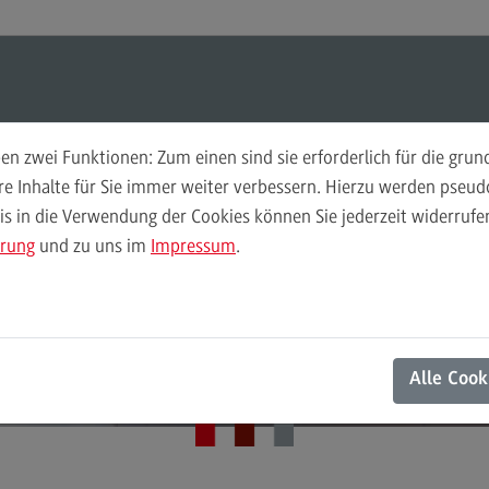
ul-O-Mat
Suchen
Modul-O-Mat
Suchen
n zwei Funktionen: Zum einen sind sie erforderlich für die gru
ere Inhalte für Sie immer weiter verbessern. Hierzu werden pse
 in die Verwendung der Cookies können Sie jederzeit widerrufen
Finance
Per
ärung
und zu uns im
Impressum
.
Wir
Finance
DHBW Center for Advanced Studies
Pe
Modulangebot
Wi
Aktuelles
Berufsperspektiven
Mo
Alle Cook
Kontakt
Be
General Business Management
Ko
General Business Management
Pla
Sozi