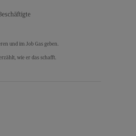
les and Negotiation
dulangebot
eschäftigte
rufsperspektiven
ntakt
ale Arbeit in der
eren und im Job Gas geben.
ationsgesellschaft
zählt, wie er das schafft.
iale Arbeit in der
grationsgesellschaft
dulangebot
rufsperspektiven
ntakt
ply Chain Management, Logistics,
duction
pply Chain Management, Logistics,
oduction