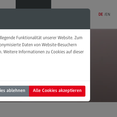
Menü
DE
EN
ndlegende Funktionalität unserer Website. Zum
udonymisierte Daten von Website-Besuchern
. Weitere Informationen zu Cookies auf dieser
sonalmanagement und
tschaftspsychologie
rsonalmanagement und
rtschaftspsychologie
dulangebot
ies ablehnen
Alle Cookies akzeptieren
rufsperspektiven
ntakt
nung und Koordination in der
alen Arbeit