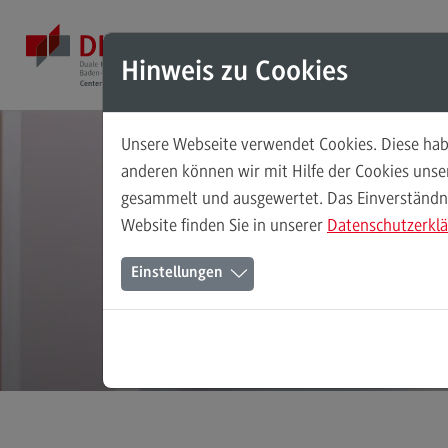
Direkt zum Inhalt
Direkt zum Hauptmenu
Direkt zum Footer
Mod
Hinweis zu Cookies
Unsere Webseite verwendet Cookies. Diese habe
Masterstudiengänge
anderen können wir mit Hilfe der Cookies uns
gesammelt und ausgewertet. Das Einverständnis
Accounting, Controlling, Taxation
Website finden Sie in unserer
Datenschutzerkl
Accounting, Controlling, Taxation
Einstellungen
Modulangebot
Berufsperspektiven
Kontakt
Advanced Practice in Healthcare
Advanced Practice in Healthcare