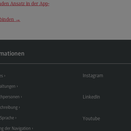
enden Ansatz in der App-
Kontakt
Mo
Marketing and Business Psychology
Be
 binden
→
Marketing and Business Psychology
Ko
Modulangebot
Tra
Berufsperspektiven
Tr
rmationen
Kontakt
Mo
Maschinenbau
Ko
Instagram
es
Maschinenbau
Wirt
altungen
Profil-O-Mat Maschinenbau
Wi
(External link)
LinkedIn
chpersonen
Rahmenbedingungen
Ra
chreibung
Modulangebot
Mo
 Sprache
Youtube
Berufsperspektiven
Be
ng der Navigation