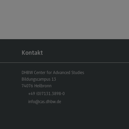
dulangebot
rufsperspektiven
ntakt
nskulturelle Traumapädagogik
anskulturelle Traumapädagogik
Kontakt
dulangebot
ntakt
DHBW Center for Advanced Studies
schaftsinformatik
Bildungscampus 13
74076
Heilbronn
rtschaftsinformatik
+49 (0)7131.3898-0
hmenbedingungen
info
@cas.dhbw.de
dulangebot
rufsperspektiven