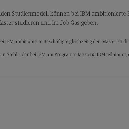
Modulangebot
Sa
Berufsperspektiven
Mo
en Studienmodell können bei IBM ambitionierte B
Kontakt
Be
Master studieren und im Job Gas geben.
Integrated Engineering
Ko
Integrated Engineering
Sozi
IBM ambitionierte Beschäftigte gleichzeitig den Master studi
Migr
Rahmenbedingungen
ian Stehle, der bei IBM am Programm Master@IBM teilnimmt, er
Soz
Modulangebot
Mi
Berufsperspektiven
Mo
Kontakt
Be
Intensive Care
Ko
Intensive Care
Sup
Pro
it
Modulangebot
Su
Berufsperspektiven
Pr