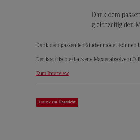
Artificial Intelligence
(External link)
Rahmenbedingungen
Dank dem passend
Modulangebot
gleichzeitig den 
Berufsperspektiven
Kontakt
Dank dem passenden Studienmodell können bei 
Digital Business Management
Der fast frisch gebackene Masterabsolvent Jul
Digital Business Management
Zum Interview
Modulangebot
Berufsperspektiven
Kontakt
Zurück zur Übersicht
Digitalisierung in der Sozialen Arbeit
Digitalisierung in der Sozialen Arbe
Modulangebot