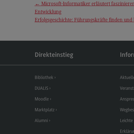
←
Microsoft-Informatiker erläutert faszinier
Berufsperspektiven
Entwicklung
Kontakt
Erfolgsgeschichte: Führungskräfte finden und
Elektrotechnik und
Informationstechnik
Elektrotechnik und
Informationstechnik
Direkteinstieg
Info
Profil-O-Mat Elektrotechnik und
Informationstechnik
(External link)
Rahmenbedingungen
Bibliothek
Aktuell
Modulangebot
DUALIS
Veranst
Berufsperspektiven
Moodle
Anspre
Kontakt
Marktplatz
Wegbes
Entrepreneurship
Alumni
Leichte
Entrepreneurship
Erkläru