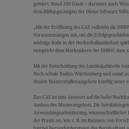
Artificial Intelligence
gefeiert. Rund 200 Gäste – darunter auch Wis
(External link)
Rahmenbedingungen
dem Bildungscampus der Dieter Schwarz Stiftun
Modulangebot
„Mit der Eröffnung des CAS vollzieht die DHB
Berufsperspektiven
Voraussetzungen mit, um die Erfolgsgeschicht
Kontakt
wichtige Rolle in der Hochschullandschaft spie
entspricht dem Markenkern der DHBW, dass s
Digital Business Management
Digital Business Management
Mit der Entscheidung des Landeskabinetts vo
Modulangebot
Hoch-schule Baden-Württemberg und somit auc
dualen Masterstudienangebote künftig unter e
Berufsperspektiven
Kontakt
Das CAS ist eine Antwort auf die hohe Nach
Digitalisierung in der Sozialen Arbeit
Ausbau des Masterangebots. Die berufsintegr
Anwendungsorientierung, wissenschaftlicher 
Digitalisierung in der Sozialen Arbe
der Praxis an, wie z. B. im Rahmen von Forsc
Modulangebot
hierbei Herausforderungen des Berufsalltags a