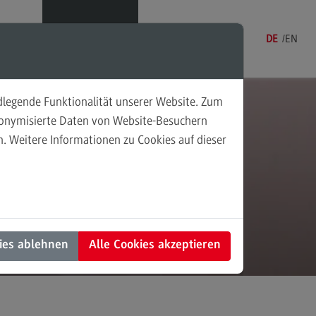
Menü
DE
EN
ndlegende Funktionalität unserer Website. Zum
udonymisierte Daten von Website-Besuchern
. Weitere Informationen zu Cookies auf dieser
sonalmanagement und
tschaftspsychologie
rsonalmanagement und
rtschaftspsychologie
dulangebot
ies ablehnen
Alle Cookies akzeptieren
rufsperspektiven
ntakt
nung und Koordination in der
alen Arbeit