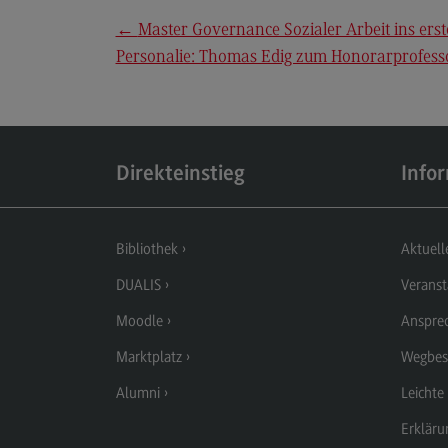
←
Master Governance Sozialer Arbeit ins erst
Aufbau und Struktur
Personalie: Thomas Edig zum Honorarprofes
Zulassung
Bewerbung
Studiengebühren
Direkteinstieg
Info
Satzungen
FAQ
Bibliothek
Aktuell
DUALIS
Veranst
Moodle
Anspre
Marktplatz
Wegbes
Alumni
Leichte
Erkläru