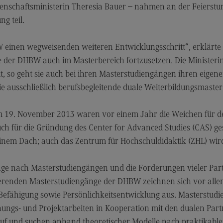
Modulangebot
Sa
senschaftsministerin Theresia Bauer – nahmen an der Feierst
Berufsperspektiven
Mo
g teil.
Kontakt
Be
W einen wegweisenden weiteren Entwicklungsschritt“, erklärte 
Integrated Engineering
Ko
e der DHBW auch im Masterbereich fortzusetzen. Die Ministerin
Integrated Engineering
Sozi
lt, so geht sie auch bei ihren Masterstudiengängen ihren eigen
Migr
ie ausschließlich berufsbegleitende duale Weiterbildungsm
Rahmenbedingungen
Soz
Modulangebot
Mi
m 19. November 2013 waren vor einem Jahr die Weichen für d
Berufsperspektiven
Mo
h für die Gründung des Center for Advanced Studies (CAS) ge
inem Dach; auch das Zentrum für Hochschuldidaktik (ZHL) wird 
Kontakt
Be
Intensive Care
Ko
frage nach Masterstudiengängen und die Forderungen vieler 
Intensive Care
Sup
ierenden Masterstudiengänge der DHBW zeichnen sich vor alle
Pro
Befähigung sowie Persönlichkeitsentwicklung aus. Masterstud
it
Modulangebot
Su
hungs- und Projektarbeiten in Kooperation mit den dualen Par
Berufsperspektiven
Pr
uf und suchen anhand theoretischer Modelle nach praktikablen