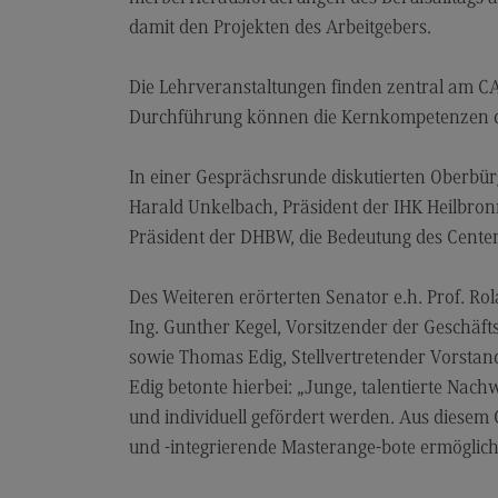
Berufsperspektiven
damit den Projekten des Arbeitgebers.
Kontakt
Die Lehrveranstaltungen finden zentral am CA
Elektrotechnik und
Durchführung können die Kernkompetenzen de
Informationstechnik
Elektrotechnik und
In einer Gesprächsrunde diskutierten Oberbürge
Informationstechnik
Harald Unkelbach, Präsident der IHK Heilbron
Profil-O-Mat Elektrotechnik und
Präsident der DHBW, die Bedeutung des Center
Informationstechnik
(External link)
Rahmenbedingungen
Des Weiteren erörterten Senator e.h. Prof. R
Modulangebot
Ing. Gunther Kegel, Vorsitzender der Geschäft
sowie Thomas Edig, Stellvertretender Vorstand
Berufsperspektiven
Edig betonte hierbei: „Junge, talentierte Nach
Kontakt
und individuell gefördert werden. Aus diesem
Entrepreneurship
und -integrierende Masterange-bote ermögliche
Entrepreneurship