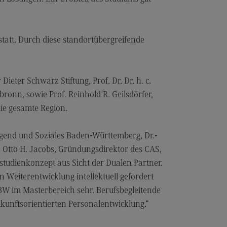
dulangebot
rufsperspektiven
att. Durch diese standortübergreifende
ntakt
nskulturelle Traumapädagogik
eter Schwarz Stiftung, Prof. Dr. Dr. h. c.
anskulturelle Traumapädagogik
onn, sowie Prof. Reinhold R. Geilsdörfer,
dulangebot
ie gesamte Region.
ntakt
ugend und Soziales Baden-Württemberg, Dr.-
schaftsinformatik
t. Otto H. Jacobs, Gründungsdirektor des CAS,
rtschaftsinformatik
rstudienkonzept aus Sicht der Dualen Partner.
hmenbedingungen
n Weiterentwicklung intellektuell gefordert
BW im Masterbereich sehr. Berufsbegleitende
dulangebot
kunftsorientierten Personalentwicklung.“
rufsperspektiven