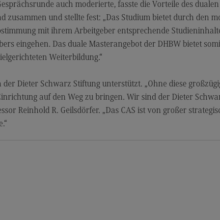
Kontakt
Lo
esprächsrunde auch moderierte, fasste die Vorteile des dualen
zusammen und stellte fest: „Das Studium bietet durch den mo
Master of Business Administration
Ko
timmung mit ihrem Arbeitgeber entsprechende Studieninhalte be
Master of Business Administration
Wir
ebers eingehen. Das duale Masterangebot der DHBW bietet somit
Modulangebot
Wi
elgerichteten Weiterbildung.“
Berufsperspektiven
Pr
Wi
er Dieter Schwarz Stiftung unterstützt. „Ohne diese großzüg
(Ex
Kontakt
Einrichtung auf den Weg zu bringen. Wir sind der Dieter Schw
Ra
Media and Data-driven Business
essor Reinhold R. Geilsdörfer. „Das CAS ist von großer strategi
Mo
e.“
Media and Data-driven Business
Lo
Modulangebot
Be
Berufsperspektiven
Ko
Kontakt
Arbeitgeber-Vorteile
Die