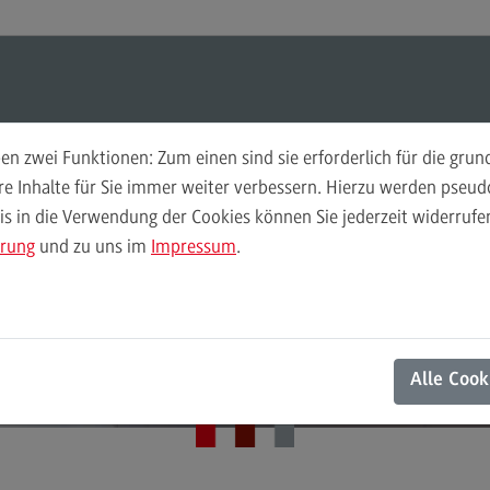
ul-O-Mat
Suchen
Modul-O-Mat
Suchen
n zwei Funktionen: Zum einen sind sie erforderlich für die gru
ere Inhalte für Sie immer weiter verbessern. Hierzu werden pse
 in die Verwendung der Cookies können Sie jederzeit widerrufen
Finance
Per
ärung
und zu uns im
Impressum
.
Wir
Finance
DHBW Center for Advanced Studies
Pe
Modulangebot
Wi
Aktuelles
Berufsperspektiven
Mo
Alle Cook
Kontakt
Be
General Business Management
Ko
General Business Management
Pla
Sozi