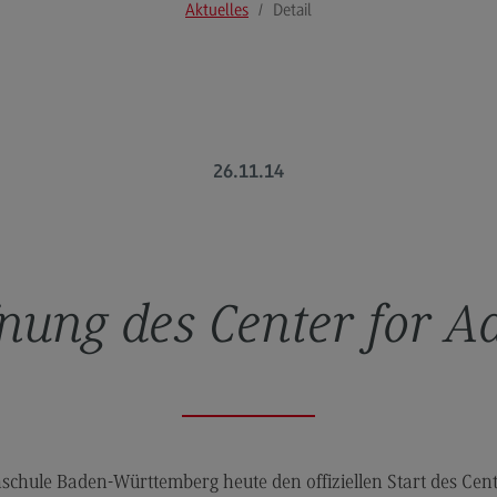
Aktuelles
Detail
Modulangebot
Pl
Berufsperspektiven
So
Kontakt
Mo
Governance Sozialer Arbeit
Be
26.11.14
Governance Sozialer Arbeit
Ko
Modulangebot
Rec
Wirt
Berufsperspektiven
Re
Kontakt
Wi
fnung des Center for 
Informatik
Mo
ce
Informatik
Be
Profil-O-Mat Informatik
Ko
(External link)
Rahmenbedingungen
Sale
schule Baden-Württemberg heute den offiziellen Start des Cent