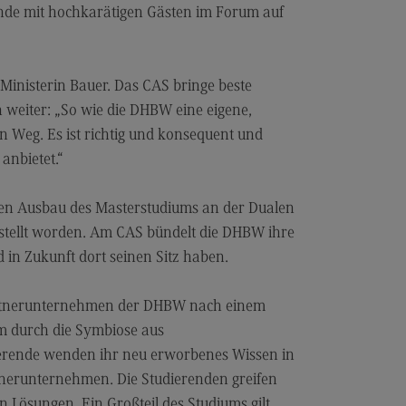
les and Negotiation
unde mit hochkarätigen Gästen im Forum auf
dulangebot
rufsperspektiven
Ministerin Bauer. Das CAS bringe beste
ntakt
 weiter: „So wie die DHBW eine eigene,
ale Arbeit in der
en Weg. Es ist richtig und konsequent und
ationsgesellschaft
aster anbietet.“
iale Arbeit in der
grationsgesellschaft
en Ausbau des Masterstudiums an der Dualen
dulangebot
stellt worden. Am CAS bündelt die DHBW ihre
in Zukunft dort seinen Sitz haben.
rufsperspektiven
ntakt
Partnerunternehmen der DHBW nach einem
ply Chain Management, Logistics,
m durch die Symbiose aus
duction
ierende wenden ihr neu erworbenes Wissen in
pply Chain Management, Logistics,
tnerunternehmen. Die Studierenden greifen
oduction
 Lösungen. Ein Großteil des Studiums gilt