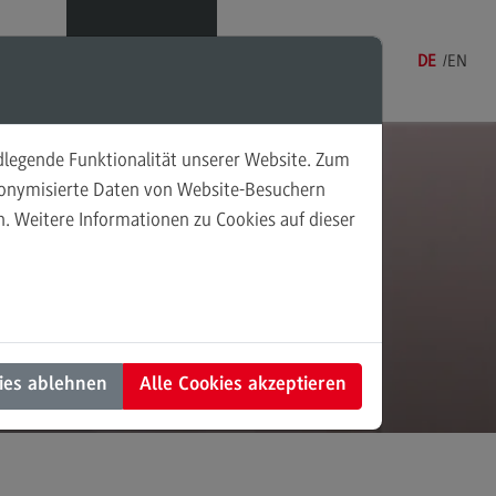
Menü
DE
EN
ndlegende Funktionalität unserer Website. Zum
udonymisierte Daten von Website-Besuchern
. Weitere Informationen zu Cookies auf dieser
sonalmanagement und
tschaftspsychologie
rsonalmanagement und
rtschaftspsychologie
dulangebot
ies ablehnen
Alle Cookies akzeptieren
rufsperspektiven
ntakt
nung und Koordination in der
alen Arbeit