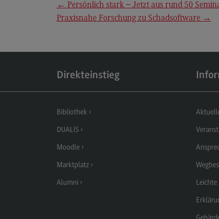
←
Persönlich stark – Jetzt aus rund 50 Semi
Berufsperspektiven
Praxisnahe Forschung zu Schadsoftware
→
Kontakt
Elektrotechnik und
Informationstechnik
Elektrotechnik und
Direkteinstieg
Info
Informationstechnik
Profil-O-Mat Elektrotechnik und
Informationstechnik
Bibliothek
Aktuell
(External link)
Rahmenbedingungen
DUALIS
Veranst
Modulangebot
Moodle
Anspre
Berufsperspektiven
Marktplatz
Wegbes
Kontakt
Alumni
Leichte
Entrepreneurship
Erkläru
Entrepreneurship
Gebärd