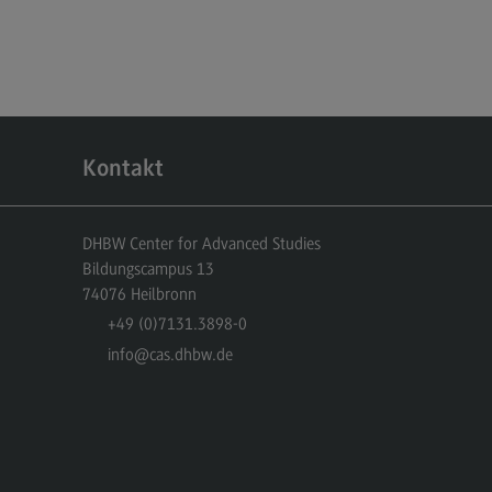
dulangebot
rufsperspektiven
ntakt
nskulturelle Traumapädagogik
Kontakt
anskulturelle Traumapädagogik
dulangebot
DHBW Center for Advanced Studies
ntakt
Bildungscampus 13
74076
Heilbronn
schaftsinformatik
+49 (0)7131.3898-0
rtschaftsinformatik
info
@cas.dhbw.de
hmenbedingungen
dulangebot
rufsperspektiven