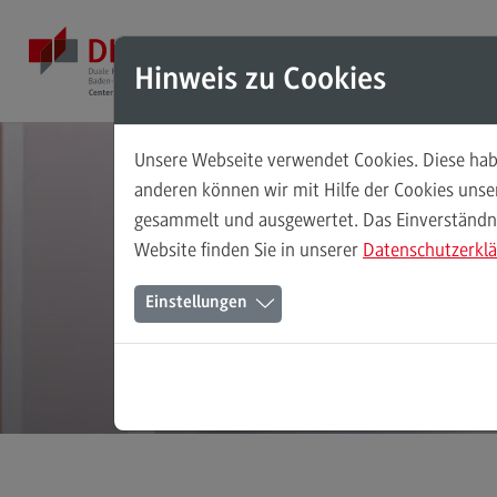
Direkt zum Inhalt
Direkt zum Hauptmenu
Direkt zum Footer
Mod
Hinweis zu Cookies
Unsere Webseite verwendet Cookies. Diese habe
Masterstudiengänge
anderen können wir mit Hilfe der Cookies uns
gesammelt und ausgewertet. Das Einverständnis
Accounting, Controlling, Taxation
Website finden Sie in unserer
Datenschutzerkl
Accounting, Controlling, Taxation
Einstellungen
Modulangebot
Berufsperspektiven
Kontakt
Advanced Practice in Healthcare
Advanced Practice in Healthcare