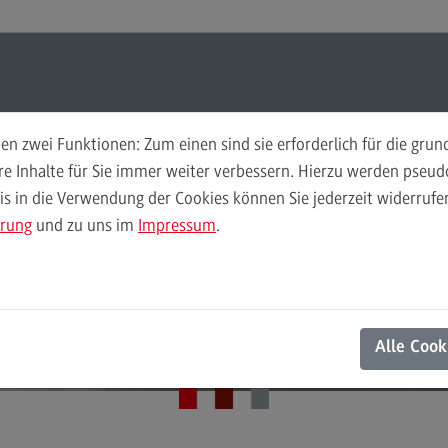
ul-O-Mat
Suchen
Modul-O-Mat
Suchen
n zwei Funktionen: Zum einen sind sie erforderlich für die gru
ere Inhalte für Sie immer weiter verbessern. Hierzu werden pse
 in die Verwendung der Cookies können Sie jederzeit widerrufen
Finance
Per
ärung
und zu uns im
Impressum
.
Wir
Finance
DHBW Center for Advanced Studies
Pe
Modulangebot
Wi
Aktuelles
Berufsperspektiven
Mo
Alle Cook
Kontakt
Be
General Business Management
Ko
General Business Management
Pla
Sozi