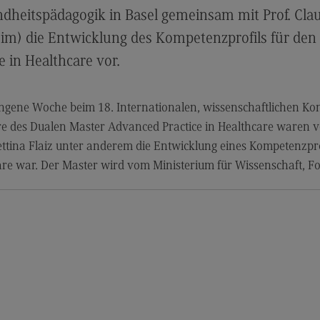
Modulangebot
Sa
ndheitspädagogik in Basel gemeinsam mit Prof. Cl
Berufsperspektiven
Mo
) die Entwicklung des Kompetenzprofils für den
Kontakt
Be
 in Healthcare vor.
Integrated Engineering
Ko
Integrated Engineering
Sozi
ngene Woche beim 18. Internationalen, wissenschaftlichen Kon
Migr
ure des Dualen Master Advanced Practice in Healthcare waren v
Rahmenbedingungen
Soz
tina Flaiz unter anderem die Entwicklung eines Kompetenzprof
Modulangebot
Mi
re war. Der Master wird vom Ministerium für Wissenschaft, Fo
Berufsperspektiven
Mo
Kontakt
Be
Intensive Care
Ko
Intensive Care
Sup
Pro
it
Modulangebot
Su
Berufsperspektiven
Pr