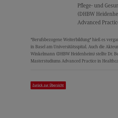
Artificial Intelligence
(External link)
Pflege- und Gesu
Rahmenbedingungen
(DHBW Heidenheim
Modulangebot
Advanced Practice
Berufsperspektiven
Kontakt
"Berufsbezogene Weiterbildung" hieß es verga
in Basel am Universitätsspital. Auch die Akte
Digital Business Management
Winkelmann (DHBW Heidenheim) stellte Dr. Bet
Digital Business Management
Masterstudiums Advanced Practice in Healthca
Modulangebot
Berufsperspektiven
Kontakt
Zurück zur Übersicht
Digitalisierung in der Sozialen Arbeit
Digitalisierung in der Sozialen Arbe
Modulangebot