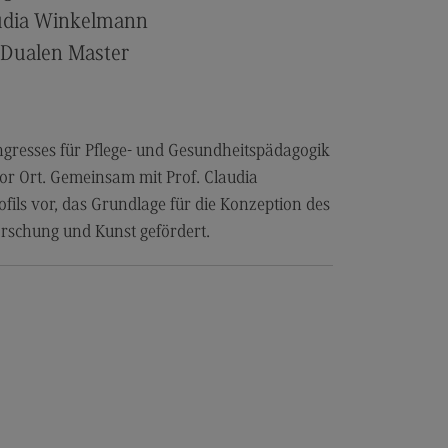
les and Negotiation
audia Winkelmann
dulangebot
 Dualen Master
rufsperspektiven
ntakt
ale Arbeit in der
gresses für Pflege- und Gesundheitspädagogik
ationsgesellschaft
or Ort. Gemeinsam mit Prof. Claudia
iale Arbeit in der
ils vor, das Grundlage für die Konzeption des
grationsgesellschaft
rschung und Kunst gefördert.
dulangebot
rufsperspektiven
ntakt
ply Chain Management, Logistics,
duction
pply Chain Management, Logistics,
oduction