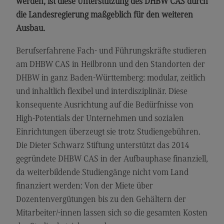
werden, ist diese Unterstützung des DHBW CAS durch
Kontakt
die Landesregierung maßgeblich für den weiteren
Elektrotechnik und Informationstechnik
Ausbau.
Elektrotechnik und Informationstechnik
Berufserfahrene Fach- und Führungskräfte studieren
Profil-O-Mat Elektrotechnik und
am DHBW CAS in Heilbronn und den Standorten der
Informationstechnik
(External link)
DHBW in ganz Baden-Württemberg: modular, zeitlich
Rahmenbedingungen
und inhaltlich flexibel und interdisziplinär. Diese
Modulangebot
konsequente Ausrichtung auf die Bedürfnisse von
High-Potentials der Unternehmen und sozialen
Berufsperspektiven
Einrichtungen überzeugt sie trotz Studiengebühren.
Kontakt
Die Dieter Schwarz Stiftung unterstützt das 2014
Entrepreneurship
gegründete DHBW CAS in der Aufbauphase finanziell,
da weiterbildende Studiengänge nicht vom Land
Entrepreneurship
finanziert werden: Von der Miete über
Modulangebot
Dozentenvergütungen bis zu den Gehältern der
Berufsperspektiven
Mitarbeiter/-innen lassen sich so die gesamten Kosten