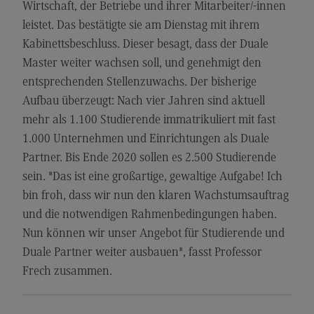
Wirtschaft, der Betriebe und ihrer Mitarbeiter/-innen
Rahmenbedingungen
leistet. Das bestätigte sie am Dienstag mit ihrem
Modulangebot
Kabinettsbeschluss. Dieser besagt, dass der Duale
Berufsperspektiven
Master weiter wachsen soll, und genehmigt den
entsprechenden Stellenzuwachs. Der bisherige
Kontakt
Aufbau überzeugt: Nach vier Jahren sind aktuell
Integrated Engineering
mehr als 1.100 Studierende immatrikuliert mit fast
Integrated Engineering
1.000 Unternehmen und Einrichtungen als Duale
Partner. Bis Ende 2020 sollen es 2.500 Studierende
Rahmenbedingungen
sein. "Das ist eine großartige, gewaltige Aufgabe! Ich
Modulangebot
bin froh, dass wir nun den klaren Wachstumsauftrag
Berufsperspektiven
und die notwendigen Rahmenbedingungen haben.
Nun können wir unser Angebot für Studierende und
Kontakt
Duale Partner weiter ausbauen", fasst Professor
Intensive Care
Frech zusammen.
Intensive Care
Modulangebot