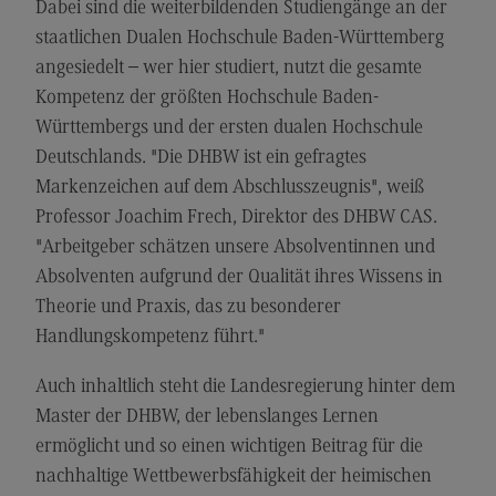
Dabei sind die weiterbildenden Studiengänge an der
General Business Management
staatlichen Dualen Hochschule Baden-Württemberg
angesiedelt – wer hier studiert, nutzt die gesamte
Modulangebot
Kompetenz der größten Hochschule Baden-
Berufsperspektiven
Württembergs und der ersten dualen Hochschule
Kontakt
Deutschlands. "Die DHBW ist ein gefragtes
Markenzeichen auf dem Abschlusszeugnis", weiß
Governance Sozialer Arbeit
Professor Joachim Frech, Direktor des DHBW CAS.
Governance Sozialer Arbeit
"Arbeitgeber schätzen unsere Absolventinnen und
Modulangebot
Absolventen aufgrund der Qualität ihres Wissens in
Theorie und Praxis, das zu besonderer
Berufsperspektiven
Handlungskompetenz führt."
Kontakt
Auch inhaltlich steht die Landesregierung hinter dem
Informatik
Master der DHBW, der lebenslanges Lernen
Informatik
ermöglicht und so einen wichtigen Beitrag für die
Profil-O-Mat Informatik
nachhaltige Wettbewerbsfähigkeit der heimischen
(External link)