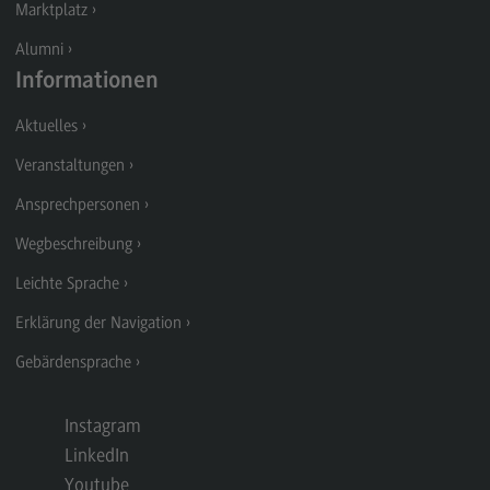
Marktplatz
Berufsperspektiven
Alumni
Kontakt
Informationen
Master of Business Administration
Aktuelles
Master of Business Administration
Veranstaltungen
Modulangebot
Ansprechpersonen
Berufsperspektiven
Wegbeschreibung
Kontakt
Leichte Sprache
Media and Data-driven Business
Erklärung der Navigation
Media and Data-driven Business
Gebärdensprache
Modulangebot
Berufsperspektiven
Instagram
Kontakt
LinkedIn
Youtube