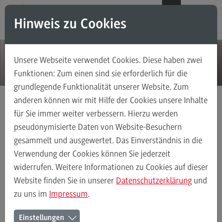
Direkt zum Inhalt
Direkt zum Hauptmenu
Direkt zum Footer
DE
EN
Hinweis zu Cookies
Modul-O-Mat
Suchen
Unsere Webseite verwendet Cookies. Diese haben zwei
Masterstudiengänge
Funktionen: Zum einen sind sie erforderlich für die
grundlegende Funktionalität unserer Website. Zum
Accounting, Controlling, Taxation
anderen können wir mit Hilfe der Cookies unsere Inhalte
Accounting, Controlling, Taxation
für Sie immer weiter verbessern. Hierzu werden
Aktuelles
Detail
Modulangebot
pseudonymisierte Daten von Website-Besuchern
gesammelt und ausgewertet. Das Einverständnis in die
Berufsperspektiven
Verwendung der Cookies können Sie jederzeit
Kontakt
widerrufen. Weitere Informationen zu Cookies auf dieser
Advanced Practice in Healthcare
Website finden Sie in unserer
Datenschutzerklärung
und
08.10.18
zu uns im
Impressum
.
Advanced Practice in Healthcare
Rahmenbedingungen
Einstellungen