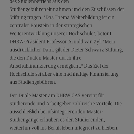
des Studienbetriebs aus den
Kontakt
Studiengebühreneinnahmen und den Zuschüssen der
Executive Engineering
Stiftung tragen. "Das Thema Weiterbildung ist ein
Executive Engineering
zentraler Baustein in der strategischen
Weiterentwicklung unserer Hochschule", betont
Modulangebot
DHBW-Präsident Professor Arnold van Zyl. "Mein
Besonderheiten und Highlights
ausdrücklicher Dank gilt der Dieter Schwarz Stiftung,
Berufsperspektiven
die den Dualen Master durch ihre
Anschubfinanzierung ermöglicht." Das Ziel der
Kontakt
Hochschule sei aber eine nachhaltige Finanzierung
Finance
aus Studiengebühren.
Finance
Der Duale Master am DHBW CAS vereint für
Modulangebot
Studierende und Arbeitgeber zahlreiche Vorteile: Die
Berufsperspektiven
ausschließlich berufsintegrierenden Master-
Studiengänge erlauben es den Studierenden,
Kontakt
weiterhin voll ins Berufsleben integriert zu bleiben.
General Business Management