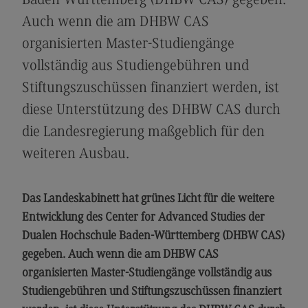
Baden-Württemberg (DHBW CAS) gegeben.
Modulangebot
Auch wenn die am DHBW CAS
Berufsperspektiven
organisierten Master-Studiengänge
vollständig aus Studiengebühren und
Kontakt
Stiftungszuschüssen finanziert werden, ist
Digital Business Management
diese Unterstützung des DHBW CAS durch
Digital Business Management
die Landesregierung maßgeblich für den
Modulangebot
weiteren Ausbau.
Berufsperspektiven
Kontakt
Das Landeskabinett hat grünes Licht für die weitere
Digitalisierung in der Sozialen Arbeit
Entwicklung des Center for Advanced Studies der
Dualen Hochschule Baden-Württemberg (DHBW CAS)
Digitalisierung in der Sozialen Arbeit
gegeben. Auch wenn die am DHBW CAS
Modulangebot
organisierten Master-Studiengänge vollständig aus
Berufsperspektiven
Studiengebühren und Stiftungszuschüssen finanziert