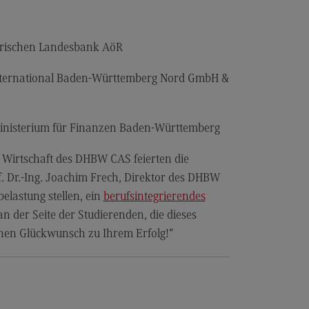
r uns
yerischen Landesbank AöR
er uns
ropean University
International Baden-Württemberg Nord GmbH &
ternal link)
rnational Office
ternational Office
Ministerium für Finanzen Baden-Württemberg
4Dual
Wirtschaft des DHBW CAS feierten die
kursionen und Studienreisen
. Dr.-Ing. Joachim Frech, Direktor des DHBW
elastung stellen, ein
berufsintegrierendes
asmus+
n der Seite der Studierenden, die dieses
glischsprachiger MBA
chen Glückwunsch zu Ihrem Erfolg!“
ntakt
eressensvertretungen
teressensvertretungen