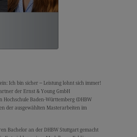
dulangebot
rufsperspektiven
ntakt
nskulturelle Traumapädagogik
anskulturelle Traumapädagogik
dulangebot
ntakt
schaftsinformatik
in: Ich bin sicher – Leistung lohnt sich immer!
 Partner der Ernst & Young GmbH
rtschaftsinformatik
ualen Hochschule Baden-Württemberg (DHBW
hmenbedingungen
nnen der ausgewählten Masterarbeiten im
dulangebot
rufsperspektiven
 ihren Bachelor an der DHBW Stuttgart gemacht