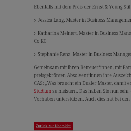
Ebenfalls mit dem Preis der Ernst & Young Sti
Aufbau und Struktur
> Jessica Lang, Master in Business Manageme
Zulassung
Bewerbung
> Katharina Meinert, Master in Business Ma
Co.KG
Studiengebühren
Satzungen
> Stephanie Renz, Master in Business Manag
FAQ
Gemeinsam mit ihren Betreuer*innen, mit Fam
preisgekrönten Absolvent*innen ihre Auszeich
CAS: „Was braucht ein Dualer Master, damit er 
Studium
zu meistern. Das haben Sie nun sehr 
Vorhaben unterstützen. Auch dies hat bei den
Zurück zur Übersicht