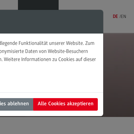
Menü
DE
EN
ndlegende Funktionalität unserer Website. Zum
udonymisierte Daten von Website-Besuchern
. Weitere Informationen zu Cookies auf dieser
sonalmanagement und
tschaftspsychologie
rsonalmanagement und
rtschaftspsychologie
dulangebot
ies ablehnen
Alle Cookies akzeptieren
rufsperspektiven
ntakt
nung und Koordination in der
alen Arbeit