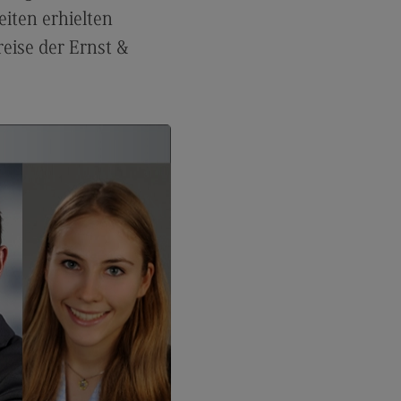
les and Negotiation
iten erhielten
dulangebot
eise der Ernst &
rufsperspektiven
ntakt
ale Arbeit in der
ationsgesellschaft
iale Arbeit in der
grationsgesellschaft
dulangebot
rufsperspektiven
ntakt
ply Chain Management, Logistics,
duction
pply Chain Management, Logistics,
oduction