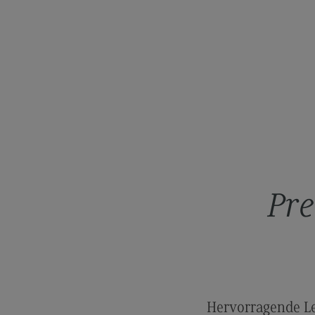
Rahmenbedingungen
Modulangebot
Kontakt
Bauingenieurwesen
Bauingenieurwesen
Rahmenbedingungen
Modulangebot
Berufsperspektiven
Pre
Kontakt
Data Science and Artificial Intelligen
Data Science and Artificial
Intelligence
Profil-O-Mat Data Science and
Hervorragende Le