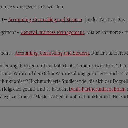
ftung e.V. ausgezeichnet wurden:
Dualer Partner werden
Übe
nt –
Accounting, Controlling und Steuern
, Dualer Partner: Ba
Personal finden
Üb
Personal entwickeln
Eu
nagement –
General Business Management
, Dualer Partner: S-
(Ex
Personal binden
Inte
Business Hacks
In
ement –
Accounting, Controlling und Steuern
, Dualer Partner: 
Newsletter für Duale Partner
EU
ilienangehörigen und mit Mitarbeiter*innen sowie dem Dekan 
FAQ
Ex
nung. Während der Online-Veranstaltung gratulierte auch Prof
funktioniert? Hochmotivierte Studierende, die sich der Doppelb
Er
erfolgreich getan! Und es braucht
Duale Partnerunternehmen
a
En
 ausgezeichneten Master-Arbeiten optimal funktioniert. Herzli
Ko
Int
In