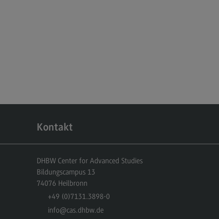
miliengerechte Hochschule
ancengleichheit
hwerbehindertenvertretung
BW CAS-Rat
itzensport-Stipendium
hhaltige Hochschule
chhaltige Hochschule
Kontakt
ergie- und Klimaschutzkonzept an
r DHBW
chhaltigkeit am Bildungscampus
DHBW Center for Advanced Studies
Bildungscampus 13
chhaltigkeit Stadt Heilbronn
74076
Heilbronn
eenbox Nachhaltigkeit
+49 (0)7131.3898-0
info
@cas.dhbw.de
litätsmanagement