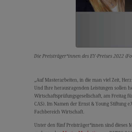
Berufsperspektiven
Kontakt
Elektrotechnik und
Informationstechnik
Elektrotechnik und
Informationstechnik
Die Preisträger*innen des EY-Preises 2022 (Fot
Profil-O-Mat Elektrotechnik und
Informationstechnik
(External link)
Rahmenbedingungen
„Auf Masterarbeiten, in die man viel Zeit, Her
Modulangebot
Und Ihre herausragenden Leistungen sollen he
Berufsperspektiven
Wirtschaftsprüfungsgesellschaft, am Freitag
CAS). Im Namen der Ernst & Young Stiftung e.V
Kontakt
Fachbereich Wirtschaft.
Entrepreneurship
Unter den fünf Preisträger*innen sind dieses M
Entrepreneurship