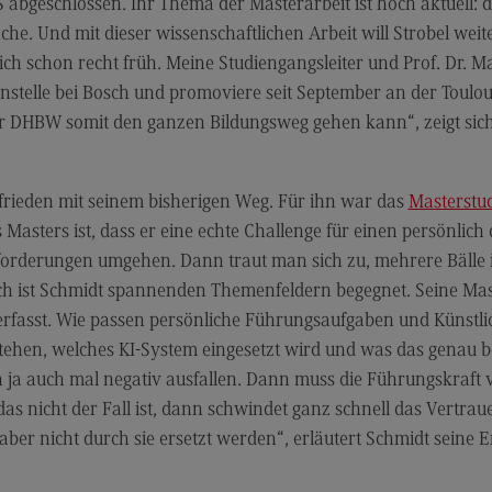
Kontakt
Lo
geschlossen. Ihr Thema der Masterarbeit ist hoch aktuell: d
e. Und mit dieser wissenschaftlichen Arbeit will Strobel weite
Master of Business Administration
Ko
ich schon recht früh. Meine Studiengangsleiter und Prof. Dr.
Master of Business Administration
Wir
nstelle bei Bosch und promoviere seit September an der Toulo
Modulangebot
Wi
er DHBW somit den ganzen Bildungsweg gehen kann“, zeigt sic
Berufsperspektiven
Pr
Wi
(Ex
Kontakt
frieden mit seinem bisherigen Weg. Für ihn war das
Masterstu
Ra
 Masters ist, dass er eine echte Challenge für einen persönlich
Media and Data-driven Business
Mo
orderungen umgehen. Dann traut man sich zu, mehrere Bälle in
Media and Data-driven Business
tlich ist Schmidt spannenden Themenfeldern begegnet. Seine Ma
Lo
Modulangebot
rfasst. Wie passen persönliche Führungsaufgaben und Künstlich
Be
ehen, welches KI-System eingesetzt wird und was das genau bearb
Berufsperspektiven
Ko
nn ja auch mal negativ ausfallen. Dann muss die Führungskraft
Kontakt
s nicht der Fall ist, dann schwindet ganz schnell das Vertrau
aber nicht durch sie ersetzt werden“, erläutert Schmidt seine E
Arbeitgeber-Vorteile
Die