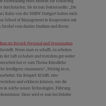
cated@Mannheim
ie Entwicklung eines Modells zur Erklärung
r durchstarten. Sie ist nun Doktorandin: „Die
ntakt
 Marc Kuhn von der DHBW Stuttgart haben mich
tschaftsingenieurwesen
use School of Management in Kooperation mit
rtschaftsingenieurwesen
h Strobel vom dualen Studium und ihrem
ofil-O-Mat
rtschaftsingenieurwesen
ternal link)
dium im Bereich Personal und Organisation
hmenbedingungen
 darstellt. Wenn man es schafft, zu arbeiten
dulangebot
 der Luft zu haben und trotzdem gut weiter
sterarbeit hat er zum Thema Künstliche
cated@Heidenheim
e Intelligenz zusammen? „Wichtig ist es,
rufsperspektiven
eitet. Ein Beispiel: KI hilft, eine
ntakt
 verstehen und erklären können, wie die
en in solche neuen Technologien. Führung
rkenntnisse. Diese wird er nun bei Deloitte
 Hochschule