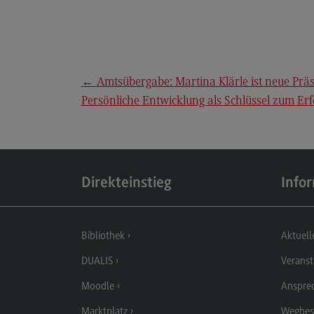
←
Amtsübergabe: Martina Klärle ist neue Pr
Persönliche Entwicklung als Schlüssel zum Er
Direkteinstieg
Info
Bibliothek
Aktuell
DUALIS
Veranst
Moodle
Anspre
Marktplatz
Wegbes