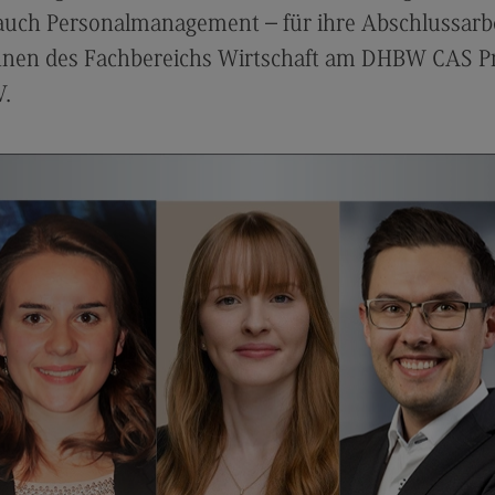
Modulangebot
Sa
 auch Personalmanagement – für ihre Abschlussarbe
Berufsperspektiven
Mo
nnen des Fachbereichs Wirtschaft am DHBW CAS Pr
Kontakt
Be
V.
Integrated Engineering
Ko
Integrated Engineering
Sozi
Migr
Rahmenbedingungen
Soz
Modulangebot
Mi
Berufsperspektiven
Mo
Kontakt
Be
Intensive Care
Ko
Intensive Care
Sup
Pro
it
Modulangebot
Su
Berufsperspektiven
Pr