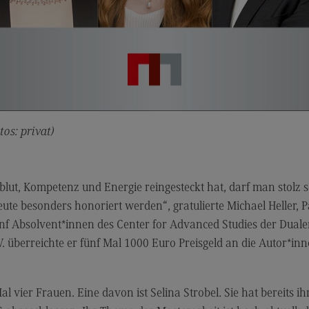
Kontakt
Mo
Marketing and Business Psychology
Be
Marketing and Business Psychology
Ko
Modulangebot
Tra
Berufsperspektiven
Tr
os: privat)
Kontakt
Mo
Maschinenbau
Ko
Maschinenbau
Wirt
zblut, Kompetenz und Energie reingesteckt hat, darf man stolz se
ute besonders honoriert werden“, gratulierte Michael Heller,
Profil-O-Mat Maschinenbau
Wi
(External link)
 fünf Absolvent*innen des Center for Advanced Studies der D
Rahmenbedingungen
Ra
. überreichte er fünf Mal 1000 Euro Preisgeld an die Autor*i
Modulangebot
Mo
Berufsperspektiven
Be
al vier Frauen. Eine davon ist Selina Strobel. Sie hat bereits