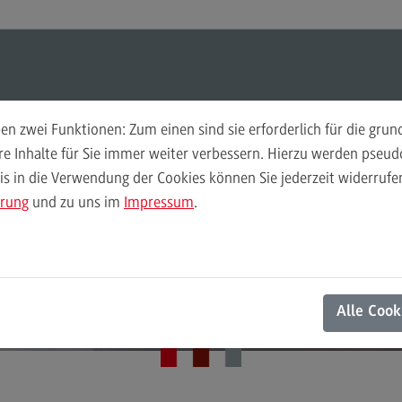
ul-O-Mat
Suchen
Modul-O-Mat
Suchen
n zwei Funktionen: Zum einen sind sie erforderlich für die gru
ere Inhalte für Sie immer weiter verbessern. Hierzu werden pse
 in die Verwendung der Cookies können Sie jederzeit widerrufen
Finance
Per
ärung
und zu uns im
Impressum
.
Wir
Finance
DHBW Center for Advanced Studies
Pe
Modulangebot
Wi
Aktuelles
Berufsperspektiven
Mo
Alle Cook
Kontakt
Be
General Business Management
Ko
General Business Management
Pla
Sozi