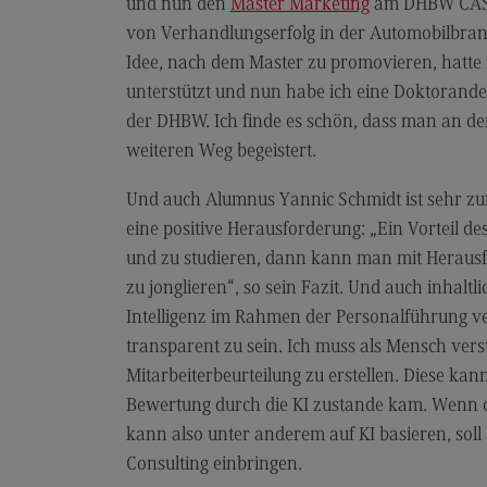
und nun den
Master Marketing
am DHBW CAS ab
Modulangebot
von Verhandlungserfolg in der Automobilbranch
Berufsperspektiven
Idee, nach dem Master zu promovieren, hatte 
unterstützt und nun habe ich eine Doktorande
Kontakt
der DHBW. Ich finde es schön, dass man an d
Executive Engineering
weiteren Weg begeistert.
Executive Engineering
Und auch Alumnus Yannic Schmidt ist sehr zu
Modulangebot
eine positive Herausforderung: „Ein Vorteil des
Besonderheiten und Highlights
und zu studieren, dann kann man mit Herausf
zu jonglieren“, so sein Fazit. Und auch inhal
Berufsperspektiven
Intelligenz im Rahmen der Personalführung ve
Kontakt
transparent zu sein. Ich muss als Mensch verst
Mitarbeiterbeurteilung zu erstellen. Diese ka
Bewertung durch die KI zustande kam. Wenn da
kann also unter anderem auf KI basieren, soll 
Consulting einbringen.
Eckdaten Studium