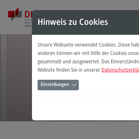
Direkt zum Inhalt
Direkt zum Hauptmenu
Direkt zum Footer
Mod
Hinweis zu Cookies
Unsere Webseite verwendet Cookies. Diese habe
Masterstudiengänge
anderen können wir mit Hilfe der Cookies uns
gesammelt und ausgewertet. Das Einverständnis
Accounting, Controlling, Taxation
Website finden Sie in unserer
Datenschutzerkl
Accounting, Controlling, Taxation
Einstellungen
Modulangebot
Berufsperspektiven
Kontakt
Advanced Practice in Healthcare
Advanced Practice in Healthcare