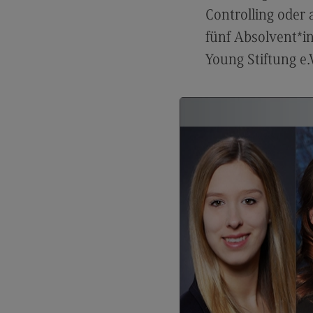
Artificial Intelligence
(External link)
Controlling oder
Rahmenbedingungen
fünf Absolvent*i
Modulangebot
Young Stiftung e.
Berufsperspektiven
Kontakt
Digital Business Management
Digital Business Management
Modulangebot
Berufsperspektiven
Kontakt
Digitalisierung in der Sozialen Arbeit
Digitalisierung in der Sozialen Arbe
Modulangebot