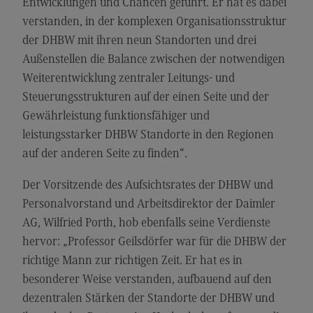
Entwicklungen und Chancen geführt. Er hat es dabei
Kontakt
verstanden, in der komplexen Organisationsstruktur
Elektrotechnik und Informationstechnik
der DHBW mit ihren neun Standorten und drei
Elektrotechnik und Informationstechnik
Außenstellen die Balance zwischen der notwendigen
Weiterentwicklung zentraler Leitungs- und
Profil-O-Mat Elektrotechnik und
Informationstechnik
Steuerungsstrukturen auf der einen Seite und der
(External link)
Gewährleistung funktionsfähiger und
Rahmenbedingungen
leistungsstarker DHBW Standorte in den Regionen
Modulangebot
auf der anderen Seite zu finden“.
Berufsperspektiven
Der Vorsitzende des Aufsichtsrates der DHBW und
Kontakt
Personalvorstand und Arbeitsdirektor der Daimler
Entrepreneurship
AG, Wilfried Porth, hob ebenfalls seine Verdienste
hervor: „Professor Geilsdörfer war für die DHBW der
Entrepreneurship
richtige Mann zur richtigen Zeit. Er hat es in
Modulangebot
besonderer Weise verstanden, aufbauend auf den
Berufsperspektiven
dezentralen Stärken der Standorte der DHBW und