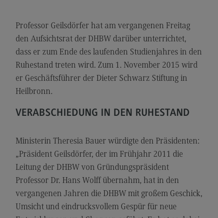
Modulangebot
Professor Geilsdörfer hat am vergangenen Freitag
Berufsperspektiven
den Aufsichtsrat der DHBW darüber unterrichtet,
Kontakt
dass er zum Ende des laufenden Studienjahres in den
Digital Business Management
Ruhestand treten wird. Zum 1. November 2015 wird
er Geschäftsführer der Dieter Schwarz Stiftung in
Digital Business Management
Heilbronn.
Modulangebot
VERABSCHIEDUNG IN DEN RUHESTAND
Berufsperspektiven
Kontakt
Ministerin Theresia Bauer würdigte den Präsidenten:
Digitalisierung in der Sozialen Arbeit
„Präsident Geilsdörfer, der im Frühjahr 2011 die
Leitung der DHBW von Gründungspräsident
Digitalisierung in der Sozialen Arbeit
Professor Dr. Hans Wolff übernahm, hat in den
Modulangebot
vergangenen Jahren die DHBW mit großem Geschick,
Berufsperspektiven
Umsicht und eindrucksvollem Gespür für neue