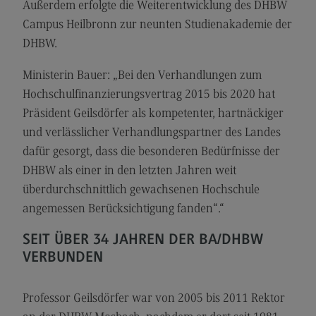
Außerdem erfolgte die Weiterentwicklung des DHBW
General Business Management
Campus Heilbronn zur neunten Studienakademie der
DHBW.
Modulangebot
Berufsperspektiven
Ministerin Bauer: „Bei den Verhandlungen zum
Hochschulfinanzierungsvertrag 2015 bis 2020 hat
Kontakt
Präsident Geilsdörfer als kompetenter, hartnäckiger
Governance Sozialer Arbeit
und verlässlicher Verhandlungspartner des Landes
Governance Sozialer Arbeit
dafür gesorgt, dass die besonderen Bedürfnisse der
DHBW als einer in den letzten Jahren weit
Modulangebot
überdurchschnittlich gewachsenen Hochschule
Berufsperspektiven
angemessen Berücksichtigung fanden“.“
Kontakt
SEIT ÜBER 34 JAHREN DER BA/DHBW
Informatik
VERBUNDEN
Informatik
Professor Geilsdörfer war von 2005 bis 2011 Rektor
Profil-O-Mat Informatik
(External link)