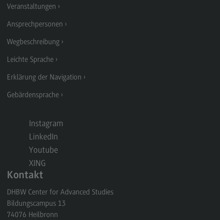
Personalmanagement und
Veranstaltungen
Wirtschaftspsychologie
Ansprechpersonen
Personalmanagement und
Wirtschaftspsychologie
Wegbeschreibung
Modulangebot
Leichte Sprache
Berufsperspektiven
Erklärung der Navigation
Kontakt
Gebärdensprache
Planung und Koordination in der Sozialen Arbeit
Instagram
Planung und Koordination in der Sozialen Arbeit
LinkedIn
Modulangebot
Youtube
Berufsperspektiven
XING
Kontakt
Kontakt
DHBW Center for Advanced Studies
Rechnungswesen Steuern Wirtschaftsrecht
Bildungscampus 13
Rechnungswesen Steuern Wirtschaftsrecht
74076
Heilbronn