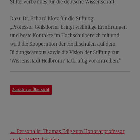
Stifterverbandes für die deutsche Wissenschaft.
Berufsperspektiven
Dazu Dr. Erhard Klotz für die Stiftung:
Kontakt
„Professor Geilsdörfer bringt vielfältige Erfahrungen
Marketing and Business Psychology
und beste Kontakte im Hochschulbereich mit und
Marketing and Business Psychology
wird die Kooperation der Hochschulen auf dem
Bildungscampus sowie die Vision der Stiftung zur
Modulangebot
'Wissensstadt Heilbronn' tatkräftig vorantreiben.“
Berufsperspektiven
Kontakt
Maschinenbau
Zurück zur Übersicht
Maschinenbau
Profil-O-Mat Maschinenbau
(External link)
Rahmenbedingungen
←
Personalie: Thomas Edig zum Honorarprofessor
Modulangebot