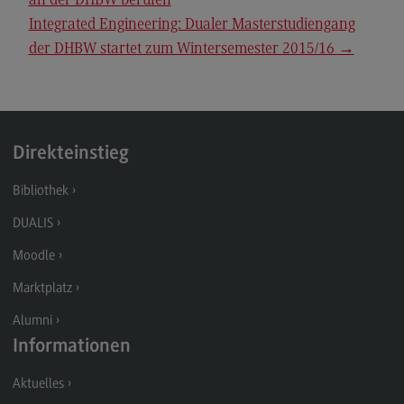
an der DHBW berufen
Berufsperspektiven
Integrated Engineering: Dualer Masterstudiengang
Kontakt
der DHBW startet zum Wintersemester 2015/16
→
Master of Business Administration
Master of Business Administration
Modulangebot
Direkteinstieg
Berufsperspektiven
Bibliothek
Kontakt
DUALIS
Media and Data-driven Business
Moodle
Media and Data-driven Business
Marktplatz
Modulangebot
Alumni
Berufsperspektiven
Informationen
Kontakt
Aktuelles