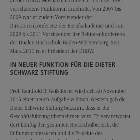
an der DHBW Mosbach, nachdem er dort seit 1981
Rahmenbedingungen
verschiedene Funktionen innehatte. Von 2007 bis
Modulangebot
2009 war er zudem Vorsitzender der
Direktorenkonferenz der Berufsakademie und von
Berufsperspektiven
2009 bis 2011 Vorsitzender der Rektorenkonferenz
Kontakt
der Dualen Hochschule Baden-Württemberg. Seit
Integrated Engineering
März 2011 ist er Präsident der DHBW.
Integrated Engineering
IN NEUER FUNKTION FÜR DIE DIETER
Rahmenbedingungen
SCHWARZ STIFTUNG
Modulangebot
Prof. Reinhold R. Geilsdörfer wird sich ab November
Berufsperspektiven
2015 einer neuen Aufgabe widmen. Gestern gab die
Kontakt
Dieter Schwarz Stiftung bekannt, dass er die
Intensive Care
Geschäftsführung übernehmen wird. Er verantwortet
dort künftig den gesamten Hochschulbereich, die
Intensive Care
Stiftungsprofessuren und die Projekte des
Modulangebot