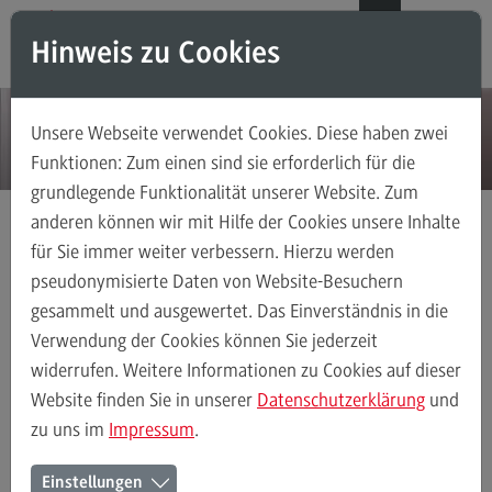
Direkt zum Inhalt
Direkt zum Hauptmenu
Direkt zum Footer
DE
EN
Hinweis zu Cookies
Modul-O-Mat
Suchen
Unsere Webseite verwendet Cookies. Diese haben zwei
Masterstudiengänge
Funktionen: Zum einen sind sie erforderlich für die
grundlegende Funktionalität unserer Website. Zum
Accounting, Controlling, Taxation
anderen können wir mit Hilfe der Cookies unsere Inhalte
Accounting, Controlling, Taxation
für Sie immer weiter verbessern. Hierzu werden
Aktuelles
Detail
Modulangebot
pseudonymisierte Daten von Website-Besuchern
gesammelt und ausgewertet. Das Einverständnis in die
Berufsperspektiven
Verwendung der Cookies können Sie jederzeit
Kontakt
widerrufen. Weitere Informationen zu Cookies auf dieser
Advanced Practice in Healthcare
Website finden Sie in unserer
Datenschutzerklärung
und
09.03.15
zu uns im
Impressum
.
Advanced Practice in Healthcare
Rahmenbedingungen
Einstellungen