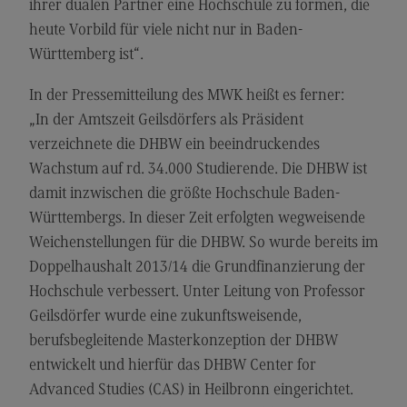
ihrer dualen Partner eine Hochschule zu formen, die
Kontakt
heute Vorbild für viele nicht nur in Baden-
Executive Engineering
Württemberg ist“.
Executive Engineering
In der Pressemitteilung des MWK heißt es ferner:
Modulangebot
„In der Amtszeit Geilsdörfers als Präsident
Besonderheiten und Highlights
verzeichnete die DHBW ein beeindruckendes
Wachstum auf rd. 34.000 Studierende. Die DHBW ist
Berufsperspektiven
damit inzwischen die größte Hochschule Baden-
Kontakt
Württembergs. In dieser Zeit erfolgten wegweisende
Finance
Weichenstellungen für die DHBW. So wurde bereits im
Doppelhaushalt 2013/14 die Grundfinanzierung der
Finance
Hochschule verbessert. Unter Leitung von Professor
Modulangebot
Geilsdörfer wurde eine zukunftsweisende,
Berufsperspektiven
berufsbegleitende Masterkonzeption der DHBW
entwickelt und hierfür das DHBW Center for
Kontakt
Advanced Studies (CAS) in Heilbronn eingerichtet.
General Business Management