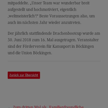
Kontakt
mitpaddelte. „Unser Team war wunderbar breit
aufgestellt und hochmotiviert, eigentlich
Executive Engineering
,weltmeisterlich'!" Beste Voraussetzungen also, um
Executive Engineering
auch im nächsten Jahr wieder anzutreten.
Modulangebot
Der jährlich stattfindende Drachenbootcup wurde am
Besonderheiten und Highlights
30. Juni 2018 zum 16. Mal ausgetragen. Veranstalter
Berufsperspektiven
sind der Förderverein für Kanusport in Böckingen
und die Union Böckingen.
Kontakt
Finance
Finance
Zurück zur Übersicht
Modulangebot
Berufsperspektiven
Kontakt
General Business Management
←
Zum dritten Mal als „Familienfreundliche