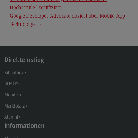
Hochschule“ zertifiziert
General Business Management
Google Developer Advocate doziert über Mobile-App-
Modulangebot
Technologie
→
Berufsperspektiven
Kontakt
Governance Sozialer Arbeit
Direkteinstieg
Governance Sozialer Arbeit
Bibliothek
Modulangebot
DUALIS
Berufsperspektiven
Moodle
Kontakt
Marktplatz
Informatik
Alumni
Informatik
Informationen
Profil-O-Mat Informatik
(External link)