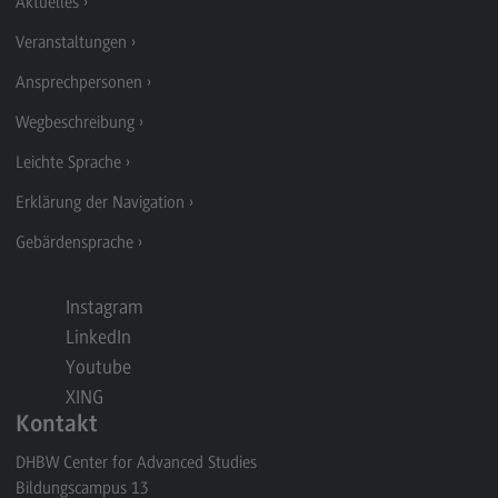
Aktuelles
Rahmenbedingungen
Veranstaltungen
Modulangebot
Ansprechpersonen
Berufsperspektiven
Wegbeschreibung
Kontakt
Leichte Sprache
Integrated Engineering
Erklärung der Navigation
Integrated Engineering
Gebärdensprache
Rahmenbedingungen
Modulangebot
Instagram
LinkedIn
Berufsperspektiven
Youtube
Kontakt
XING
Intensive Care
Kontakt
Intensive Care
DHBW Center for Advanced Studies
Bildungscampus 13
Modulangebot