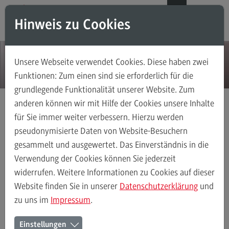
Direkt zum Inhalt
Direkt zum Hauptmenu
Direkt zum Footer
DE
EN
Hinweis zu Cookies
Modul-O-Mat
Suchen
Unsere Webseite verwendet Cookies. Diese haben zwei
Masterstudiengänge
Funktionen: Zum einen sind sie erforderlich für die
grundlegende Funktionalität unserer Website. Zum
Accounting, Controlling, Taxation
anderen können wir mit Hilfe der Cookies unsere Inhalte
Accounting, Controlling, Taxation
für Sie immer weiter verbessern. Hierzu werden
Aktuelles
Detail
Modulangebot
pseudonymisierte Daten von Website-Besuchern
gesammelt und ausgewertet. Das Einverständnis in die
Berufsperspektiven
Verwendung der Cookies können Sie jederzeit
Kontakt
widerrufen. Weitere Informationen zu Cookies auf dieser
Advanced Practice in Healthcare
Website finden Sie in unserer
Datenschutzerklärung
und
02.07.18
zu uns im
Impressum
.
Advanced Practice in Healthcare
Rahmenbedingungen
Einstellungen