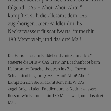
Drachenbootcup ins Ziel. Ihrem Schlachtruf
Modulangebot
folgend „CAS – Ahoi! Ahoi! Ahoi!“
Berufsperspektiven
kämpften sich die allesamt dem CAS
zugehörigen Laien-Paddler durchs
Kontakt
Neckarwasser: flussaufwärts, immerhin
Digital Business Management
180 Meter weit, und das drei Mal!
Digital Business Management
Modulangebot
Die Hände fest am Paddel und „mit Schmackes“
Berufsperspektiven
steuerte die DHBW CAS Crew ihr Drachenboot beim
Kontakt
Heilbronner Drachenbootcup ins Ziel. Ihrem
Schlachtruf folgend „CAS – Ahoi! Ahoi! Ahoi!“
Digitalisierung in der Sozialen Arbeit
kämpften sich die allesamt dem DHBW CAS
Digitalisierung in der Sozialen Arbeit
zugehörigen Laien-Paddler durchs Neckarwasser:
Modulangebot
flussaufwärts, immerhin 180 Meter weit, und das drei
Mal!
Berufsperspektiven