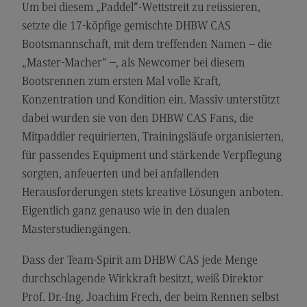
Kontakt
Um bei diesem „Paddel“-Wettstreit zu reüssieren,
setzte die 17-köpfige gemischte DHBW CAS
Elektrotechnik und Informationstechnik
Bootsmannschaft, mit dem treffenden Namen – die
Elektrotechnik und Informationstechnik
„Master-Macher“ –, als Newcomer bei diesem
Profil-O-Mat Elektrotechnik und
Bootsrennen zum ersten Mal volle Kraft,
Informationstechnik
Konzentration und Kondition ein. Massiv unterstützt
(External link)
Rahmenbedingungen
dabei wurden sie von den DHBW CAS Fans, die
Mitpaddler requirierten, Trainingsläufe organisierten,
Modulangebot
für passendes Equipment und stärkende Verpflegung
Berufsperspektiven
sorgten, anfeuerten und bei anfallenden
Kontakt
Herausforderungen stets kreative Lösungen anboten.
Eigentlich ganz genauso wie in den dualen
Entrepreneurship
Masterstudiengängen.
Entrepreneurship
Dass der Team-Spirit am DHBW CAS jede Menge
Modulangebot
durchschlagende Wirkkraft besitzt, weiß Direktor
Berufsperspektiven
Prof. Dr.-Ing. Joachim Frech, der beim Rennen selbst