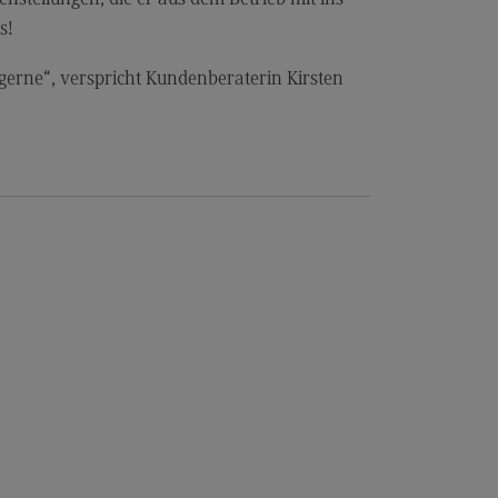
dulangebot
ts!
rufsperspektiven
gerne“, verspricht Kundenberaterin Kirsten
ntakt
nskulturelle Traumapädagogik
anskulturelle Traumapädagogik
dulangebot
ntakt
schaftsinformatik
rtschaftsinformatik
hmenbedingungen
dulangebot
rufsperspektiven