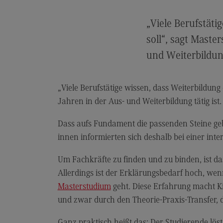
Artificial Intelligence
(External link)
Rahmenbedingungen
„Viele Berufstäti
Modulangebot
soll“, sagt Maste
Berufsperspektiven
und Weiterbildung
Kontakt
„Viele Berufstätige wissen, dass Weiterbildung 
Digital Business Management
Jahren in der Aus- und Weiterbildung tätig ist
Digital Business Management
Dass aufs Fundament die passenden Steine geb
Modulangebot
innen informierten sich deshalb bei einer i
Berufsperspektiven
Um Fachkräfte zu finden und zu binden, ist da
Kontakt
Allerdings ist der Erklärungsbedarf hoch, we
Digitalisierung in der Sozialen Arbeit
Masterstudium
geht. Diese Erfahrung macht Ki
Digitalisierung in der Sozialen Arbe
und zwar durch den Theorie-Praxis-Transfer, d
Modulangebot
Ganz praktisch heißt das: Der Studierende lö