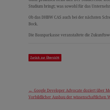
Berufsperspektiven
Studium bringt; was sowohl für das Unternehm
Kontakt
Ob das DHBW CAS auch bei der nächsten Schwäb
Elektrotechnik und
Bock.
Informationstechnik
Die Bausparkasse veranstaltete die Zukunftswe
Elektrotechnik und
Informationstechnik
Profil-O-Mat Elektrotechnik und
Informationstechnik
(External link)
Zurück zur Übersicht
Rahmenbedingungen
Modulangebot
Berufsperspektiven
Kontakt
←
Google Developer Advocate doziert über M
Vorbildlicher Ausbau der wissenschaftlichen 
Entrepreneurship
Entrepreneurship