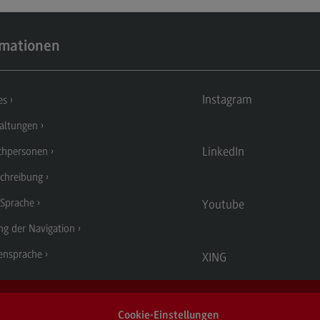
Kontakt
Lo
Master of Business Administration
Ko
rmationen
Master of Business Administration
Wir
Modulangebot
Wi
Instagram
es
Berufsperspektiven
Pr
Wi
altungen
(Ex
Kontakt
Ra
LinkedIn
chpersonen
Media and Data-driven Business
Mo
chreibung
Media and Data-driven Business
Lo
 Sprache
Youtube
Modulangebot
Be
ng der Navigation
Berufsperspektiven
Ko
ensprache
XING
Kontakt
Arbeitgeber-Vorteile
Die
Cookie-Einstellungen