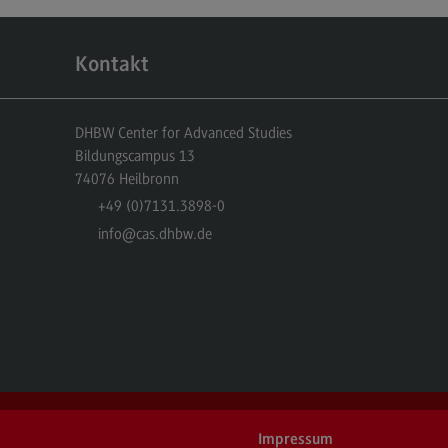
cated@Mannheim
ntakt
Kontakt
tschaftsingenieurwesen
rtschaftsingenieurwesen
DHBW Center for Advanced Studies
ofil-O-Mat
Bildungscampus 13
rtschaftsingenieurwesen
74076
Heilbronn
ternal link)
hmenbedingungen
+49 (0)7131.3898-0
info
@cas.dhbw.de
dulangebot
cated@Heidenheim
rufsperspektiven
ntakt
 Hochschule
Impressum