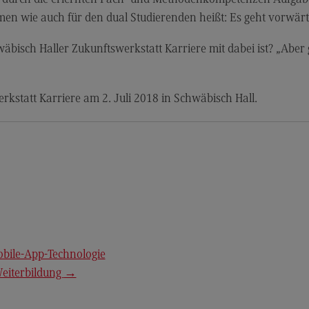
Kontakt
Mo
en wie auch für den dual Studierenden heißt: Es geht vorwär
Marketing and Business Psychology
Be
isch Haller Zukunftswerkstatt Karriere mit dabei ist? „Aber 
Marketing and Business Psychology
Ko
Modulangebot
Tra
rkstatt Karriere am 2. Juli 2018 in Schwäbisch Hall.
Berufsperspektiven
Tr
Kontakt
Mo
Maschinenbau
Ko
Maschinenbau
Wirt
Profil-O-Mat Maschinenbau
Wi
(External link)
Rahmenbedingungen
Ra
obile-App-Technologie
Modulangebot
Mo
Weiterbildung
→
Berufsperspektiven
Be