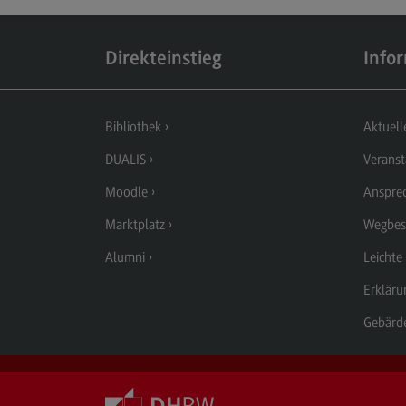
Modulangebot
Berufsperspektiven
Direkteinstieg
Info
Kontakt
Executive Engineering
Bibliothek
Aktuell
Executive Engineering
DUALIS
Veranst
Modulangebot
Moodle
Anspre
Besonderheiten und Highlights
Marktplatz
Wegbes
Berufsperspektiven
Alumni
Leichte
Kontakt
Erkläru
Gebärd
Eckdaten Studium