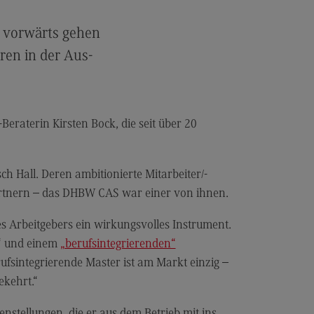
les and Negotiation
dulangebot
s vorwärts gehen
rufsperspektiven
hren in der Aus-
ntakt
ale Arbeit in der
ationsgesellschaft
Beraterin Kirsten Bock, die seit über 20
iale Arbeit in der
grationsgesellschaft
 Hall. Deren ambitionierte Mitarbeiter/-
dulangebot
partnern – das DHBW CAS war einer von ihnen.
rufsperspektiven
s Arbeitgebers ein wirkungsvolles Instrument.
ntakt
n“ und einem
„berufsintegrierenden“
ply Chain Management, Logistics,
fsintegrierende Master ist am Markt einzig –
duction
ekehrt.“
pply Chain Management, Logistics,
oduction
stellungen, die er aus dem Betrieb mit ins