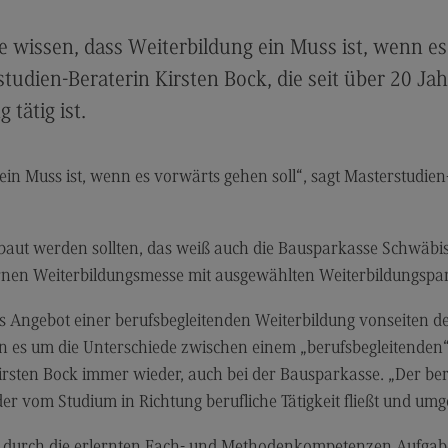
Modulangebot
Sa
Berufsperspektiven
Mo
ge wissen, dass Weiterbildung ein Muss ist, wenn e
Kontakt
Be
rstudien-Beraterin Kirsten Bock, die seit über 20 Ja
Integrated Engineering
Ko
 tätig ist.
Integrated Engineering
Sozi
Migr
ein Muss ist, wenn es vorwärts gehen soll“, sagt Masterstudien-
Rahmenbedingungen
Soz
.
Modulangebot
Mi
aut werden sollten, das weiß auch die Bausparkasse Schwäbisch
Berufsperspektiven
Mo
nternen Weiterbildungsmesse mit ausgewählten Weiterbildungs
Kontakt
Be
s Angebot einer berufsbegleitenden Weiterbildung vonseiten de
Intensive Care
Ko
nn es um die Unterschiede zwischen einem „berufsbegleitende
Intensive Care
Sup
rsten Bock immer wieder, auch bei der Bausparkasse. „Der beru
Pro
it
Modulangebot
er vom Studium in Richtung berufliche Tätigkeit fließt und umg
Su
Berufsperspektiven
Pr
st durch die erlernten Fach- und Methodenkompetenzen Aufgaben