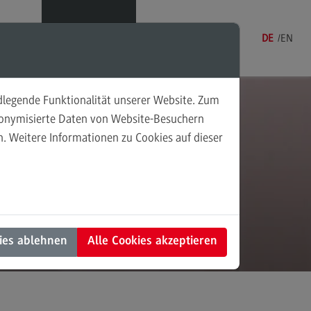
Menü
DE
EN
ndlegende Funktionalität unserer Website. Zum
udonymisierte Daten von Website-Besuchern
. Weitere Informationen zu Cookies auf dieser
sonalmanagement und
tschaftspsychologie
rsonalmanagement und
rtschaftspsychologie
dulangebot
ies ablehnen
Alle Cookies akzeptieren
rufsperspektiven
ntakt
nung und Koordination in der
alen Arbeit