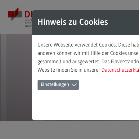
Direkt zum Inhalt
Direkt zum Hauptmenu
Direkt zum Footer
Mod
Hinweis zu Cookies
Unsere Webseite verwendet Cookies. Diese habe
Masterstudiengänge
anderen können wir mit Hilfe der Cookies uns
gesammelt und ausgewertet. Das Einverständnis
Accounting, Controlling, Taxation
Website finden Sie in unserer
Datenschutzerkl
Accounting, Controlling, Taxation
Einstellungen
Modulangebot
Berufsperspektiven
Kontakt
Advanced Practice in Healthcare
Advanced Practice in Healthcare