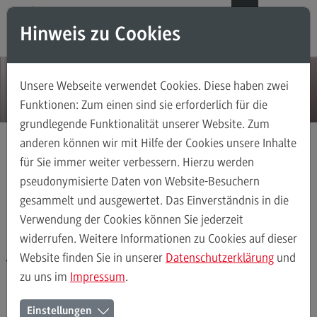
Direkt zum Inhalt
Direkt zum Hauptmenu
Direkt zum Footer
DE
EN
Hinweis zu Cookies
Modul-O-Mat
Suchen
Unsere Webseite verwendet Cookies. Diese haben zwei
Masterstudiengänge
Funktionen: Zum einen sind sie erforderlich für die
grundlegende Funktionalität unserer Website. Zum
Accounting, Controlling, Taxation
anderen können wir mit Hilfe der Cookies unsere Inhalte
Accounting, Controlling, Taxation
für Sie immer weiter verbessern. Hierzu werden
Aktuelles
Modulangebot
pseudonymisierte Daten von Website-Besuchern
gesammelt und ausgewertet. Das Einverständnis in die
Berufsperspektiven
Verwendung der Cookies können Sie jederzeit
Neuigkeiten am DHBW Center
Kontakt
widerrufen. Weitere Informationen zu Cookies auf dieser
for Advanced Studies
Advanced Practice in Healthcare
Website finden Sie in unserer
Datenschutzerklärung
und
zu uns im
Impressum
.
Advanced Practice in Healthcare
Rahmenbedingungen
Einstellungen