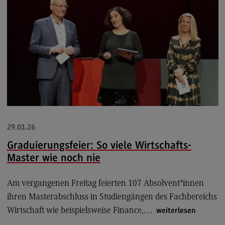
Kontakt
Executive Engineering
Executive Engineering
Modulangebot
Besonderheiten und Highlights
Berufsperspektiven
Kontakt
29.01.26
Finance
Graduierungsfeier: So viele Wirtschafts-
Finance
Master wie noch nie
Modulangebot
Am vergangenen Freitag feierten 107 Absolvent*innen
Berufsperspektiven
ihren Masterabschluss in Studiengängen des Fachbereichs
Kontakt
Wirtschaft wie beispielsweise Finance,…
weiterlesen
General Business Management