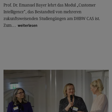
Personalmanagement und
Wirtschaftspsychologie
Prof. Dr. Emanuel Bayer lehrt das Modul „Customer
Intelligence“, das Bestandteil von mehreren
Personalmanagement und
Wirtschaftspsychologie
zukunftsweisenden Studiengängen am DHBW CAS ist.
Zum…
weiterlesen
Modulangebot
Berufsperspektiven
Kontakt
Planung und Koordination in der Sozialen Arbeit
Planung und Koordination in der Sozialen Arbeit
Modulangebot
Berufsperspektiven
Kontakt
Rechnungswesen Steuern Wirtschaftsrecht
Rechnungswesen Steuern Wirtschaftsrecht