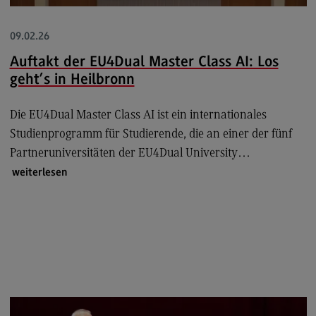
Kontakt
Elektrotechnik und Informationstechnik
09.02.26
Elektrotechnik und Informationstechnik
Auftakt der EU4Dual Master Class AI: Los
geht’s in Heilbronn
Profil-O-Mat Elektrotechnik und
Informationstechnik
(External link)
Die EU4Dual Master Class AI ist ein internationales
Rahmenbedingungen
Studienprogramm für Studierende, die an einer der fünf
Modulangebot
Partneruniversitäten der EU4Dual University…
Berufsperspektiven
weiterlesen
Kontakt
Entrepreneurship
Entrepreneurship
Modulangebot
Berufsperspektiven