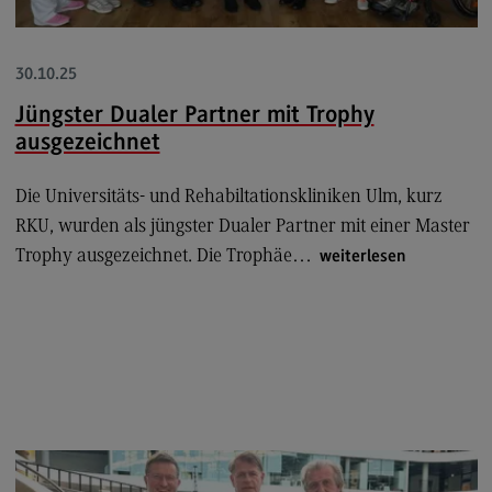
Eckdaten Studium
30.10.25
Jüngster Dualer Partner mit Trophy
Aufbau und Struktur
ausgezeichnet
Zulassung
Die Universitäts- und Rehabiltationskliniken Ulm, kurz
Bewerbung
RKU, wurden als jüngster Dualer Partner mit einer Master
Studiengebühren
Trophy ausgezeichnet. Die Trophäe…
weiterlesen
Satzungen
FAQ
Arbeitgeber-Vorteile
Dualer Partner werden