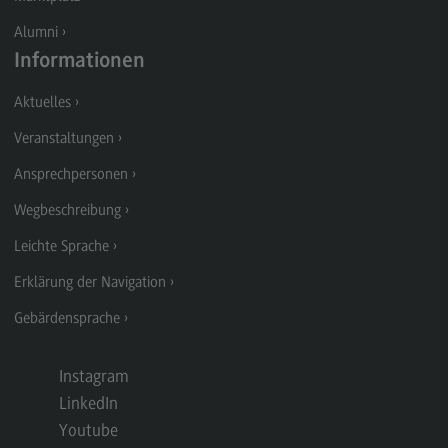
Nachhaltige Hochschule
Alumni
Nachhaltige Hochschule
Informationen
Energie- und Klimaschutzkonzept an der DHBW
Aktuelles
Nachhaltigkeit am Bildungscampus
Veranstaltungen
Nachhaltigkeit Stadt Heilbronn
Ansprechpersonen
Ideenbox Nachhaltigkeit
Wegbeschreibung
Qualitätsmanagement
Leichte Sprache
Qualitätsmanagement
Erklärung der Navigation
Lehre am DHBW CAS
Gebärdensprache
Alumni
Instagram
Alumni
LinkedIn
Erfahrung weitergeben
Youtube