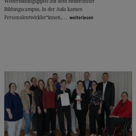
Weiterbildungsgipfel auf dem Heilbronner
Rahmenbedingungen
Bildungscampus. In der Aula kamen
Modulangebot
Personalentwickler*innen,…
weiterlesen
Berufsperspektiven
Located@Mannheim
Kontakt
Wirtschaftsingenieurwesen
Wirtschaftsingenieurwesen
Profil-O-Mat Wirtschaftsingenieurwesen
(External link)
Rahmenbedingungen
Modulangebot
Located@Heidenheim
Berufsperspektiven
Kontakt