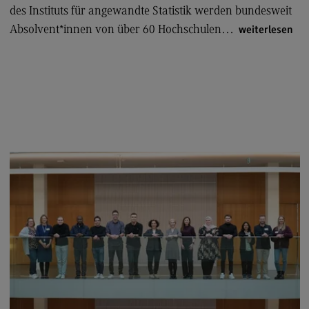
des Instituts für angewandte Statistik werden bundesweit
Modulangebot
Absolvent*innen von über 60 Hochschulen…
weiterlesen
Berufsperspektiven
Kontakt
Digital Business Management
Digital Business Management
Modulangebot
Berufsperspektiven
Kontakt
Digitalisierung in der Sozialen Arbeit
Digitalisierung in der Sozialen Arbeit
Modulangebot
Berufsperspektiven