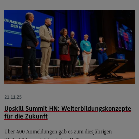
Kontakt
Supply Chain Management, Logistics, Production
Supply Chain Management, Logistics,
Production
Modulangebot
Berufsperspektiven
Kontakt
Transkulturelle Traumapädagogik
Transkulturelle Traumapädagogik
Modulangebot
21.11.25
Kontakt
Upskill Summit HN: Weiterbildungskonzepte
für die Zukunft
Wirtschaftsinformatik
Wirtschaftsinformatik
Über 400 Anmeldungen gab es zum diesjährigen