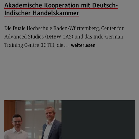
Rahmenbedingungen
Akademische Kooperation mit Deutsch-
Indischer Handelskammer
Modulangebot
Berufsperspektiven
Die Duale Hochschule Baden-Württemberg, Center for
Advanced Studies (DHBW CAS) und das Indo-German
Kontakt
Training Centre (IGTC), die…
weiterlesen
Integrated Engineering
Integrated Engineering
Rahmenbedingungen
Modulangebot
Berufsperspektiven
Kontakt
Intensive Care
Intensive Care
Modulangebot