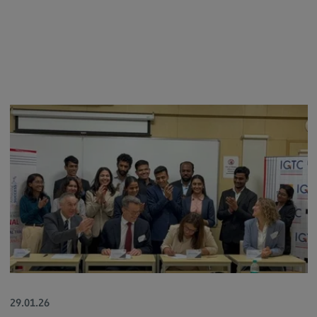
General Business Management
Modulangebot
Berufsperspektiven
Kontakt
Governance Sozialer Arbeit
Governance Sozialer Arbeit
Modulangebot
Berufsperspektiven
Kontakt
Informatik
Informatik
Profil-O-Mat Informatik
29.01.26
(External link)