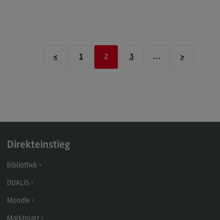
EU4Dual
Exkursionen und Studienreisen
Erasmus+
<
1
2
3
…
>
Englischsprachiger MBA
Kontakt
Interessensvertretungen
Interessensvertretungen
Familiengerechte Hochschule
Direkteinstieg
Chancengleichheit
Bibliothek
Schwerbehindertenvertretung
DUALIS
DHBW CAS-Rat
Moodle
Spitzensport-Stipendium
Marktplatz