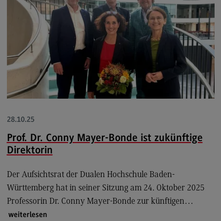
Personal finden
Personal entwickeln
Personal binden
Business Hacks
Newsletter für Duale Partner
FAQ
28.10.25
Die Hochschule
Prof. Dr. Conny Mayer-Bonde ist zukünftige
Über uns
Direktorin
Über uns
Der Aufsichtsrat der Dualen Hochschule Baden-
European University
Württemberg hat in seiner Sitzung am 24. Oktober 2025
(External link)
Professorin Dr. Conny Mayer-Bonde zur künftigen…
International Office
weiterlesen
International Office