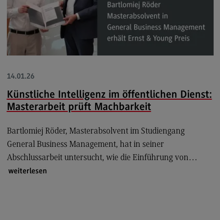
Berufsperspektiven
Kontakt
Marketing and Business Psychology
Marketing and Business Psychology
14.01.26
Modulangebot
Künstliche Intelligenz im öffentlichen Dienst:
Berufsperspektiven
Masterarbeit prüft Machbarkeit
Kontakt
Bartlomiej Röder, Masterabsolvent im Studiengang
Maschinenbau
General Business Management, hat in seiner
Maschinenbau
Abschlussarbeit untersucht, wie die Einführung von…
weiterlesen
Profil-O-Mat Maschinenbau
(External link)
Rahmenbedingungen
Modulangebot