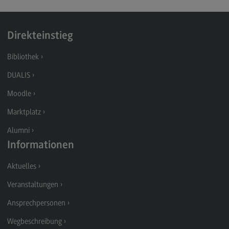
Berufsperspektiven
Direkteinstieg
Kontakt
Marketing and Business Psychology
Bibliothek
Marketing and Business Psychology
DUALIS
Modulangebot
Moodle
Berufsperspektiven
Marktplatz
Kontakt
Alumni
Informationen
Maschinenbau
Maschinenbau
Aktuelles
Profil-O-Mat Maschinenbau
Veranstaltungen
(External link)
Rahmenbedingungen
Ansprechpersonen
Modulangebot
Wegbeschreibung