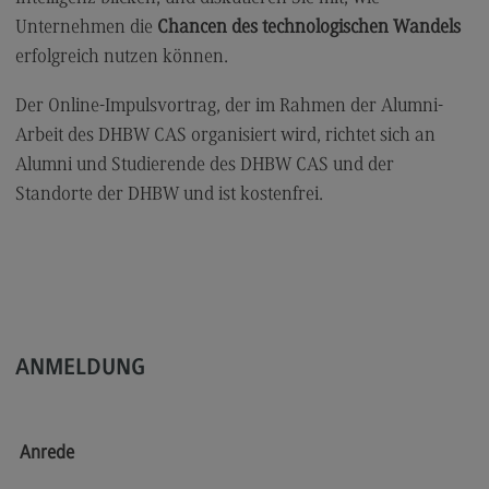
Kontakt
Unternehmen die
Chancen des technologischen Wandels
Elektrotechnik und Informationstechnik
erfolgreich nutzen können.
Elektrotechnik und Informationstechnik
Der Online-Impulsvortrag, der im Rahmen der Alumni-
Profil-O-Mat Elektrotechnik und
Arbeit des DHBW CAS organisiert wird, richtet sich an
Informationstechnik
(External link)
Alumni und Studierende des DHBW CAS und der
Rahmenbedingungen
Standorte der DHBW und ist kostenfrei.
Modulangebot
Berufsperspektiven
Kontakt
Entrepreneurship
ANMELDUNG
Entrepreneurship
Modulangebot
Anrede
Berufsperspektiven