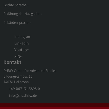
Berufsperspektiven
Leichte Sprache
Kontakt
Erklärung der Navigation
Master of Business Administration
Gebärdensprache
Master of Business Administration
Instagram
Modulangebot
LinkedIn
Berufsperspektiven
Youtube
XING
Kontakt
Kontakt
Media and Data-driven Business
DHBW Center for Advanced Studies
Media and Data-driven Business
Bildungscampus 13
74076
Heilbronn
Modulangebot
+49 (0)7131.3898-0
Berufsperspektiven
info
@cas.dhbw.de
Kontakt