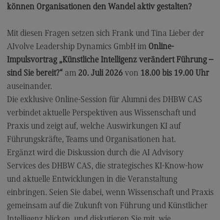
können Organisationen den Wandel aktiv gestalten?
Modulangebot
Berufsperspektiven
Mit diesen Fragen setzen sich Frank und Tina Lieber der
Kontakt
AIvolve Leadership Dynamics GmbH im
Online-
Impulsvortrag „Künstliche Intelligenz verändert Führung –
Digital Business Management
sind Sie bereit?“
am
20. Juli 2026
von
18.00 bis 19.00 Uhr
Digital Business Management
auseinander.
Modulangebot
Die exklusive Online-Session für Alumni des DHBW CAS
verbindet aktuelle Perspektiven aus Wissenschaft und
Berufsperspektiven
Praxis und zeigt auf, welche Auswirkungen KI auf
Kontakt
Führungskräfte, Teams und Organisationen hat.
Digitalisierung in der Sozialen Arbeit
Ergänzt wird die Diskussion durch die AI Advisory
Services des DHBW CAS, die strategisches KI-Know-how
Digitalisierung in der Sozialen Arbeit
und aktuelle Entwicklungen in die Veranstaltung
Modulangebot
einbringen. Seien Sie dabei, wenn Wissenschaft und Praxis
Berufsperspektiven
gemeinsam auf die Zukunft von Führung und Künstlicher
Intelligenz blicken, und diskutieren Sie mit, wie