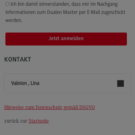
Ich bin damit einverstanden, dass mir im Nachgang
Rahmenbedingungen
Informationen zum Dualen Master per E-Mail zugeschickt
Modulangebot
werden.
Berufsperspektiven
Kontakt
Integrated Engineering
Integrated Engineering
KONTAKT
Rahmenbedingungen
Modulangebot
Valnion , Lina
Berufsperspektiven
Kontakt
Hinweise zum Datenschutz gemäß DSGVO
Intensive Care
zurück zur
Startseite
Intensive Care
Modulangebot