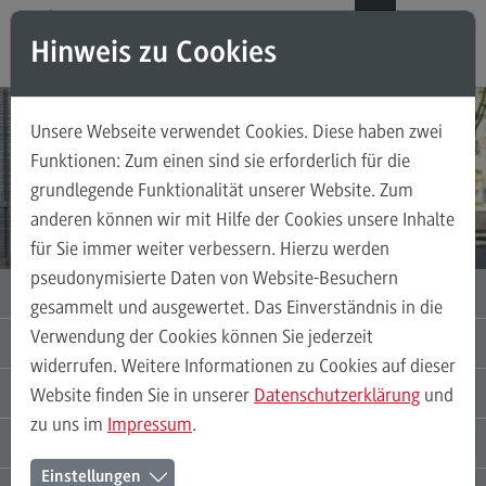
Direkt zum Inhalt
Direkt zum Hauptmenu
Direkt zum Footer
DE
EN
Hinweis zu Cookies
Modul-O-Mat
Suchen
Unsere Webseite verwendet Cookies. Diese haben zwei
PASSGENAU UND VIELFÄLTIG STUDIEREN
Masterstudiengänge
Funktionen: Zum einen sind sie erforderlich für die
Der Duale Master der DHBW
grundlegende Funktionalität unserer Website. Zum
Accounting, Controlling, Taxation
anderen können wir mit Hilfe der Cookies unsere Inhalte
Accounting, Controlling, Taxation
Jetzt informieren!
für Sie immer weiter verbessern. Hierzu werden
Modulangebot
pseudonymisierte Daten von Website-Besuchern
MASTER-STUDIENGÄNGE
gesammelt und ausgewertet. Das Einverständnis in die
Berufsperspektiven
Verwendung der Cookies können Sie jederzeit
ZERTIFIKATE UND SEMINARE
Kontakt
widerrufen. Weitere Informationen zu Cookies auf dieser
ARBEITGEBER / DUALE PARTNER
Advanced Practice in Healthcare
Website finden Sie in unserer
Datenschutzerklärung
und
zu uns im
Impressum
.
Advanced Practice in Healthcare
STUDIERENDE
Rahmenbedingungen
Einstellungen