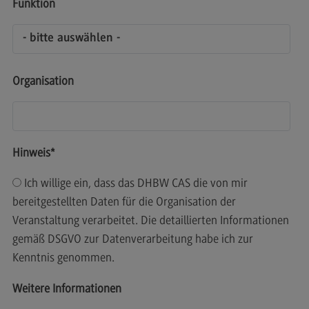
Funktion
General Business Management
Modulangebot
Berufsperspektiven
Organisation
Kontakt
Governance Sozialer Arbeit
Governance Sozialer Arbeit
Hinweis
*
Modulangebot
Ich willige ein, dass das DHBW CAS die von mir
Berufsperspektiven
bereitgestellten Daten für die Organisation der
Veranstaltung verarbeitet. Die detaillierten Informationen
Kontakt
gemäß DSGVO zur Datenverarbeitung habe ich zur
Informatik
Kenntnis genommen.
Informatik
Weitere Informationen
Profil-O-Mat Informatik
(External link)