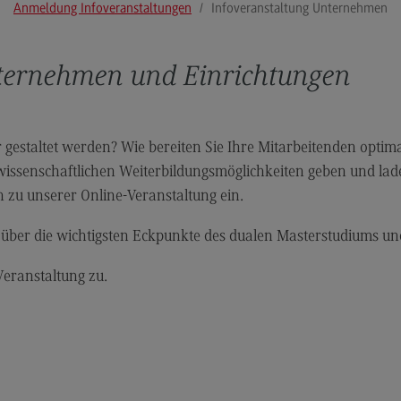
Anmeldung Infoveranstaltungen
Infoveranstaltung Unternehmen
Modulangebot
Pl
Berufsperspektiven
So
nternehmen und Einrichtungen
Kontakt
Mo
Governance Sozialer Arbeit
Be
Governance Sozialer Arbeit
Ko
gestaltet werden? Wie bereiten Sie Ihre Mitarbeitenden optima
wissenschaftlichen Weiterbildungsmöglichkeiten geben und lade
Modulangebot
Rec
Wirt
 zu unserer Online-Veranstaltung ein.
Berufsperspektiven
Re
s über die wichtigsten Eckpunkte des dualen Masterstudiums u
Kontakt
Wi
Informatik
Mo
eranstaltung zu.
ce
Informatik
Be
Profil-O-Mat Informatik
Ko
(External link)
Rahmenbedingungen
Sale