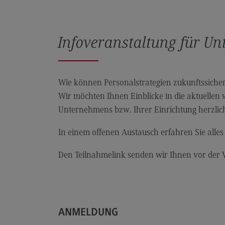
Rahmenbedingungen
Modulangebot
Infoveranstaltung für U
Kontakt
Bauingenieurwesen
Bauingenieurwesen
Wie können Personalstrategien zukunftssicher 
Wir möchten Ihnen Einblicke in die aktuellen 
Rahmenbedingungen
Unternehmens bzw. Ihrer Einrichtung herzlich
Modulangebot
In einem offenen Austausch erfahren Sie alle
Berufsperspektiven
Kontakt
Den Teilnahmelink senden wir Ihnen vor der V
Data Science and Artificial Intelligen
Data Science and Artificial
Intelligence
ANMELDUNG
Profil-O-Mat Data Science and