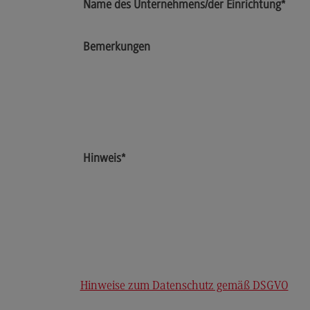
Name des Unternehmens/der Einrichtung
*
Berufsperspektiven
Kontakt
Bemerkungen
Elektrotechnik und
Informationstechnik
Elektrotechnik und
Informationstechnik
Profil-O-Mat Elektrotechnik und
Informationstechnik
Hinweis
*
(External link)
Rahmenbedingungen
Modulangebot
Berufsperspektiven
Kontakt
Entrepreneurship
Hinweise zum Datenschutz gemäß DSGVO
Entrepreneurship