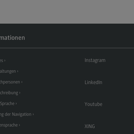
Kontakt
Lo
Master of Business Administration
Ko
Master of Business Administration
Wir
Modulangebot
Wi
rmationen
Berufsperspektiven
Pr
Wi
(Ex
Kontakt
Instagram
Ra
es
Media and Data-driven Business
Mo
altungen
Media and Data-driven Business
LinkedIn
Lo
chpersonen
Modulangebot
Be
chreibung
Berufsperspektiven
Ko
 Sprache
Youtube
Kontakt
ng der Navigation
ensprache
XING
Arbeitgeber-Vorteile
Die