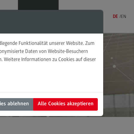
Menü
DE
EN
ndlegende Funktionalität unserer Website. Zum
udonymisierte Daten von Website-Besuchern
. Weitere Informationen zu Cookies auf dieser
sonalmanagement und
tschaftspsychologie
rsonalmanagement und
rtschaftspsychologie
dulangebot
ies ablehnen
Alle Cookies akzeptieren
rufsperspektiven
ntakt
nung und Koordination in der
alen Arbeit