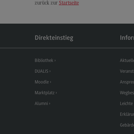
zurück zur
Startseite
Modulangebot
Berufsperspektiven
Kontakt
Direkteinstieg
Info
Executive Engineering
Executive Engineering
Modulangebot
Bibliothek
Aktuell
Besonderheiten und Highlights
DUALIS
Veranst
Berufsperspektiven
Moodle
Anspre
Kontakt
Marktplatz
Wegbes
Alumni
Leichte
Erkläru
Gebärd
Eckdaten Studium