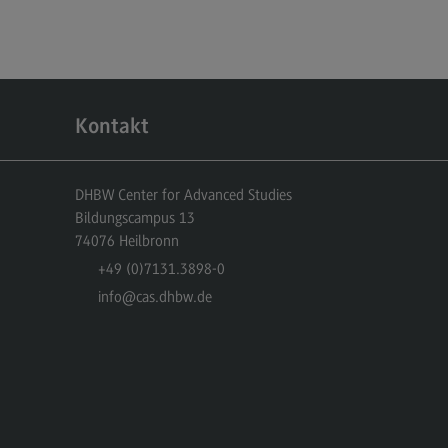
cated@Mannheim
ntakt
tschaftsingenieurwesen
rtschaftsingenieurwesen
Kontakt
ofil-O-Mat
rtschaftsingenieurwesen
ternal link)
DHBW Center for Advanced Studies
hmenbedingungen
Bildungscampus 13
dulangebot
74076
Heilbronn
+49 (0)7131.3898-0
cated@Heidenheim
info
@cas.dhbw.de
rufsperspektiven
ntakt
 Hochschule