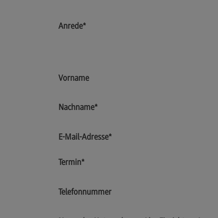
Artificial Intelligence
(External link)
Rahmenbedingungen
Anrede
*
Modulangebot
Berufsperspektiven
Kontakt
Vorname
Digital Business Management
Digital Business Management
Nachname
*
Modulangebot
E-Mail-Adresse
*
Berufsperspektiven
Kontakt
Termin
*
Digitalisierung in der Sozialen Arbeit
Telefonnummer
Digitalisierung in der Sozialen Arbe
Modulangebot