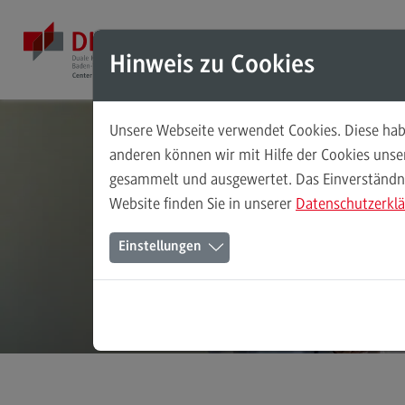
Direkt zum Inhalt
Direkt zum Hauptmenu
Direkt zum Footer
Mod
Hinweis zu Cookies
Unsere Webseite verwendet Cookies. Diese habe
Masterstudiengänge
anderen können wir mit Hilfe der Cookies uns
gesammelt und ausgewertet. Das Einverständnis
Accounting, Controlling, Taxation
Website finden Sie in unserer
Datenschutzerkl
Accounting, Controlling, Taxation
Einstellungen
Modulangebot
Berufsperspektiven
Kontakt
Advanced Practice in Healthcare
Advanced Practice in Healthcare