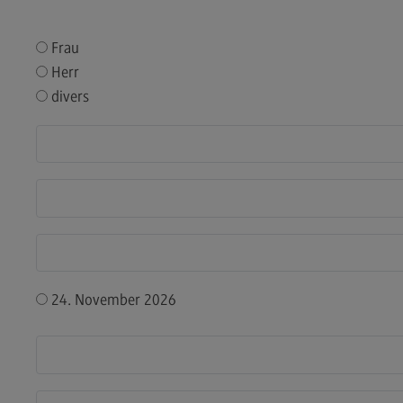
Modulangebot
Sa
Berufsperspektiven
Mo
Frau
Kontakt
Be
Herr
divers
Integrated Engineering
Ko
Integrated Engineering
Sozi
Migr
Rahmenbedingungen
Soz
Modulangebot
Mi
Berufsperspektiven
Mo
Kontakt
Be
Intensive Care
Ko
24. November 2026
Intensive Care
Sup
Pro
it
Modulangebot
Su
Berufsperspektiven
Pr