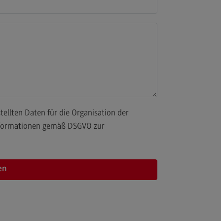
dulangebot
rufsperspektiven
ntakt
nskulturelle Traumapädagogik
anskulturelle Traumapädagogik
dulangebot
ntakt
 Informationen gemäß DSGVO zur
schaftsinformatik
rtschaftsinformatik
hmenbedingungen
dulangebot
rufsperspektiven