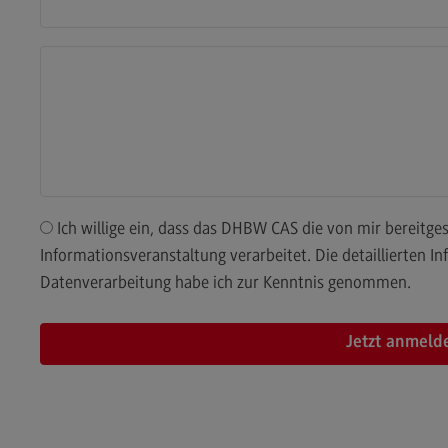
Kontakt
Mo
Marketing and Business Psychology
Be
Marketing and Business Psychology
Ko
Modulangebot
Tra
Berufsperspektiven
Tr
Kontakt
Mo
Ich willige ein, dass das DHBW CAS die von mir bereitgestellten Daten für die Organisation der
Maschinenbau
Ko
Informationsveranstaltung verarbeitet. Die detaillierten
Maschinenbau
Wirt
Datenverarbeitung habe ich zur Kenntnis genommen.
Profil-O-Mat Maschinenbau
Wi
(External link)
Rahmenbedingungen
Ra
Modulangebot
Mo
Berufsperspektiven
Be