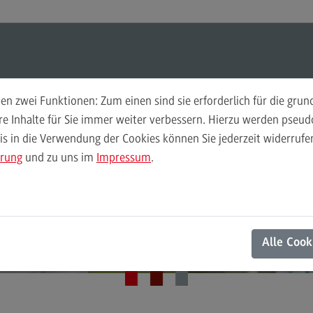
ul-O-Mat
Suchen
Modul-O-Mat
Suchen
n zwei Funktionen: Zum einen sind sie erforderlich für die gru
ere Inhalte für Sie immer weiter verbessern. Hierzu werden pse
 in die Verwendung der Cookies können Sie jederzeit widerrufen
Finance
Per
ärung
und zu uns im
Impressum
.
Wir
Finance
Pe
Modulangebot
Wi
Berufsperspektiven
Mo
Alle Cook
Kontakt
Be
General Business Management
Ko
General Business Management
Pla
Sozi