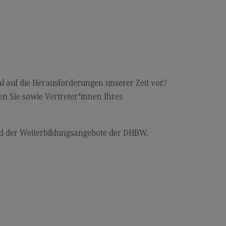
anung und Koordination in der
zialen Arbeit
dulangebot
rufsperspektiven
ntakt
l auf die Herausforderungen unserer Zeit vor?
n Sie sowie Vertreter*innen Ihres
hnungswesen Steuern
schaftsrecht
chnungswesen Steuern
nd der Weiterbildungsangebote der DHBW.
rtschaftsrecht
dulangebot
rufsperspektiven
ntakt
s and Negotiation