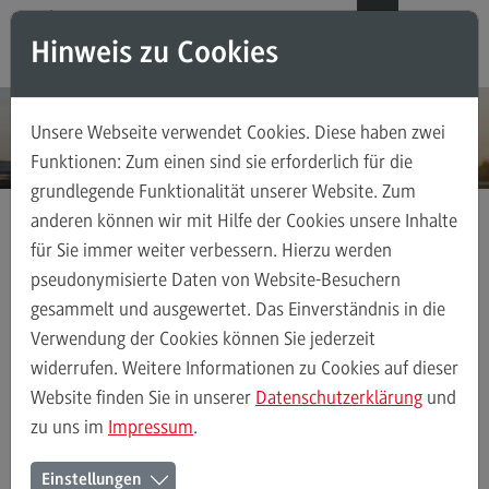
Direkt zum Inhalt
Direkt zum Hauptmenu
Direkt zum Footer
DE
EN
Hinweis zu Cookies
Modul-O-Mat
Suchen
Unsere Webseite verwendet Cookies. Diese haben zwei
Masterstudiengänge
Funktionen: Zum einen sind sie erforderlich für die
grundlegende Funktionalität unserer Website. Zum
Accounting, Controlling, Taxation
anderen können wir mit Hilfe der Cookies unsere Inhalte
Accounting, Controlling, Taxation
für Sie immer weiter verbessern. Hierzu werden
Anmeldung Veranstaltungen
Bauingenieurwesen Vortrag
Modulangebot
pseudonymisierte Daten von Website-Besuchern
gesammelt und ausgewertet. Das Einverständnis in die
Berufsperspektiven
Verwendung der Cookies können Sie jederzeit
Derzeit ist kein Fachvortrag geplant.
Kontakt
widerrufen. Weitere Informationen zu Cookies auf dieser
Advanced Practice in Healthcare
Website finden Sie in unserer
Datenschutzerklärung
und
zu uns im
Impressum
.
Advanced Practice in Healthcare
Kontakt
Rahmenbedingungen
Einstellungen