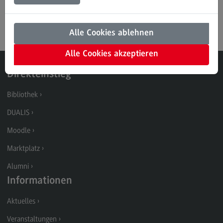
Modulangebot
Schwarz , Sebastian
Kontakt
Alle Cookies ablehnen
Bauingenieurwesen
Alle Cookies akzeptieren
Bauingenieurwesen
Direkteinstieg
Rahmenbedingungen
Bibliothek
Modulangebot
DUALIS
Berufsperspektiven
Moodle
Kontakt
Marktplatz
Data Science and Artificial Intelligence
Alumni
Data Science and Artificial Intelligence
Informationen
Profil-O-Mat Data Science and Artificial
Intelligence
Aktuelles
(External link)
Rahmenbedingungen
Veranstaltungen