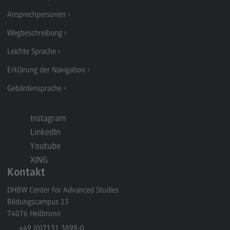
Modulangebot
Ansprechpersonen
Berufsperspektiven
Wegbeschreibung
Kontakt
Leichte Sprache
Digital Business Management
Erklärung der Navigation
Digital Business Management
Gebärdensprache
Modulangebot
Instagram
Berufsperspektiven
LinkedIn
Kontakt
Youtube
XING
Digitalisierung in der Sozialen Arbeit
Kontakt
Digitalisierung in der Sozialen Arbeit
DHBW Center for Advanced Studies
Modulangebot
Bildungscampus 13
74076
Heilbronn
Berufsperspektiven
+49 (0)7131.3898-0