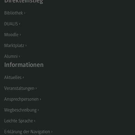
Direkteinstieg
Modulangebot
Bibliothek
Berufsperspektiven
DUALIS
Kontakt
Moodle
Digital Business Management
Marktplatz
Digital Business Management
Alumni
Modulangebot
Informationen
Berufsperspektiven
Aktuelles
Kontakt
Veranstaltungen
Digitalisierung in der Sozialen Arbeit
Ansprechpersonen
Digitalisierung in der Sozialen Arbeit
Wegbeschreibung
Modulangebot
Leichte Sprache
Berufsperspektiven
Erklärung der Navigation