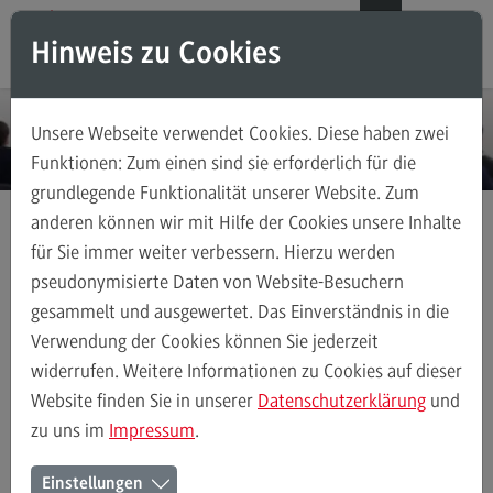
Direkt zum Inhalt
Direkt zum Hauptmenu
Direkt zum Footer
DE
EN
Hinweis zu Cookies
Modul-O-Mat
Suchen
Unsere Webseite verwendet Cookies. Diese haben zwei
Masterstudiengänge
Funktionen: Zum einen sind sie erforderlich für die
grundlegende Funktionalität unserer Website. Zum
Accounting, Controlling, Taxation
anderen können wir mit Hilfe der Cookies unsere Inhalte
Accounting, Controlling, Taxation
für Sie immer weiter verbessern. Hierzu werden
Anmeldung Infoveranstaltungen
Modulangebot
pseudonymisierte Daten von Website-Besuchern
Infoveranstaltung Karlsruhe Duale Partner
gesammelt und ausgewertet. Das Einverständnis in die
Berufsperspektiven
Verwendung der Cookies können Sie jederzeit
Kontakt
Anmeldung zur
widerrufen. Weitere Informationen zu Cookies auf dieser
Advanced Practice in Healthcare
Website finden Sie in unserer
Datenschutzerklärung
und
Informationsveranstaltung für
zu uns im
Impressum
.
Advanced Practice in Healthcare
Unternehmen und
Rahmenbedingungen
Einstellungen