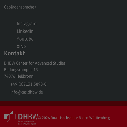
Kontakt
Gebärdensprache
Elektrotechnik und Informationstechnik
Elektrotechnik und Informationstechnik
Instagram
LinkedIn
Profil-O-Mat Elektrotechnik und
Informationstechnik
Youtube
(External link)
XING
Rahmenbedingungen
Kontakt
Modulangebot
DHBW Center for Advanced Studies
Berufsperspektiven
Bildungscampus 13
74076
Heilbronn
Kontakt
+49 (0)7131.3898-0
Entrepreneurship
info
@cas.dhbw.de
Entrepreneurship
Modulangebot
© 2026
Duale Hochschule Baden-Württemberg
Berufsperspektiven