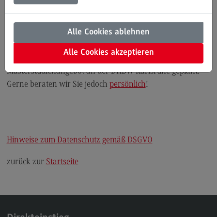
Einrichtungen an der DHBW
Modulangebot
Karlsruhe
Kontakt
Alle Cookies ablehnen
Bauingenieurwesen
Alle Cookies akzeptieren
Derzeit ist keine Infoveranstaltung zum
Bauingenieurwesen
Masterstudienangebot an der DHBW Karlsruhe geplant.
Rahmenbedingungen
Gerne beraten wir Sie jedoch
persönlich
!
Modulangebot
Berufsperspektiven
Kontakt
Hinweise zum Datenschutz gemäß DSGVO
Data Science and Artificial Intelligence
zurück zur
Startseite
Data Science and Artificial Intelligence
Profil-O-Mat Data Science and Artificial
Intelligence
(External link)
Rahmenbedingungen