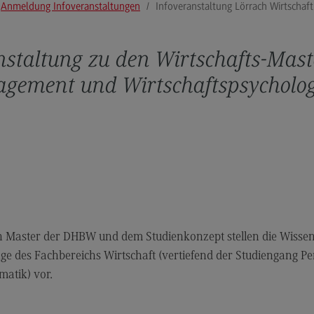
Anmeldung Infoveranstaltungen
Infoveranstaltung Lörrach Wirtschaft
Modulangebot
Pl
Berufsperspektiven
So
nstaltung zu den Wirtschafts-Mas
Kontakt
Mo
agement und Wirtschaftspsycholog
Governance Sozialer Arbeit
Be
Governance Sozialer Arbeit
Ko
Modulangebot
Rec
Wirt
Berufsperspektiven
Re
Kontakt
Wi
Informatik
Mo
Master der DHBW und dem Studienkonzept stellen die Wissens
ce
Informatik
Be
ge des Fachbereichs Wirtschaft (vertiefend der Studiengang
Profil-O-Mat Informatik
Ko
(External link)
matik) vor.
Rahmenbedingungen
Sale