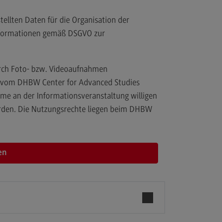
cated@Mannheim
ntakt
 Informationen gemäß DSGVO zur
tschaftsingenieurwesen
rtschaftsingenieurwesen
urch Foto- bzw. Videoaufnahmen
ofil-O-Mat
n vom DHBW Center for Advanced Studies
rtschaftsingenieurwesen
ternal link)
me an der Informationsveranstaltung willigen
hmenbedingungen
 werden. Die Nutzungsrechte liegen beim DHBW
dulangebot
cated@Heidenheim
rufsperspektiven
ntakt
 Hochschule