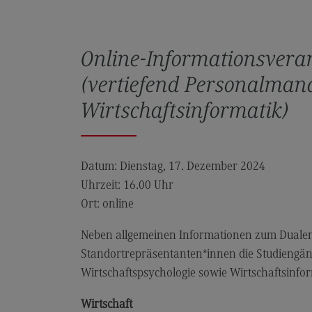
Rahmenbedingungen
Modulangebot
Online-Informationsvera
Kontakt
(vertiefend Personalman
Bauingenieurwesen
Wirtschaftsinformatik)
Bauingenieurwesen
Rahmenbedingungen
Modulangebot
Datum: Dienstag, 17. Dezember 2024
Uhrzeit: 16.00 Uhr
Berufsperspektiven
Ort: online
Kontakt
Neben allgemeinen Informationen zum Dualen 
Data Science and Artificial Intelligen
Standortrepräsentanten*innen die Studiengän
Data Science and Artificial
Wirtschaftspsychologie sowie Wirtschaftsinfor
Intelligence
Profil-O-Mat Data Science and
Wirtschaft