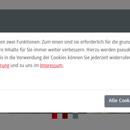
ul-O-Mat
Suchen
Modul-O-Mat
Suchen
n zwei Funktionen: Zum einen sind sie erforderlich für die gru
ere Inhalte für Sie immer weiter verbessern. Hierzu werden pse
 in die Verwendung der Cookies können Sie jederzeit widerrufen
Finance
Per
ärung
und zu uns im
Impressum
.
Wir
Finance
Master-Infoveranstaltung
Pe
Modulangebot
Wi
Ihre Anmeldung
Berufsperspektiven
Mo
Alle Cook
Kontakt
Be
General Business Management
Ko
General Business Management
Pla
Sozi