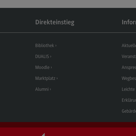
Aufbau und Struktur
Zulassung
Direkteinstieg
Info
Bewerbung
Studiengebühren
Bibliothek
Aktuell
Satzungen
DUALIS
Veranst
FAQ
Moodle
Anspre
Marktplatz
Wegbes
Alumni
Leichte
Erkläru
Gebärd