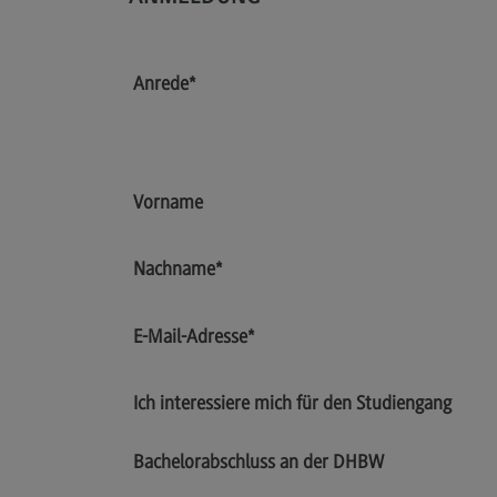
Berufsperspektiven
Kontakt
Anrede
*
Elektrotechnik und
Informationstechnik
Elektrotechnik und
Informationstechnik
Vorname
Profil-O-Mat Elektrotechnik und
Informationstechnik
(External link)
Nachname
*
Rahmenbedingungen
Modulangebot
E-Mail-Adresse
*
Berufsperspektiven
Kontakt
Ich interessiere mich für den Studiengang
Entrepreneurship
Bachelorabschluss an der DHBW
Entrepreneurship