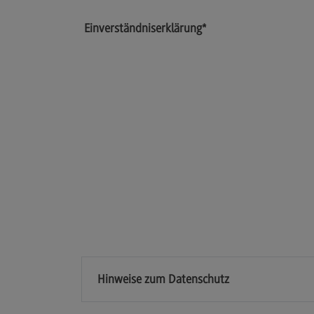
Modulangebot
Einverständniserklärung
*
Berufsperspektiven
Kontakt
Executive Engineering
Executive Engineering
Modulangebot
Besonderheiten und Highlights
Berufsperspektiven
Kontakt
Hinweise zum Datenschutz
Eckdaten Studium