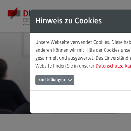
Direkt zum Inhalt
Direkt zum Hauptmenu
Direkt zum Footer
Mod
Hinweis zu Cookies
Unsere Webseite verwendet Cookies. Diese habe
Masterstudiengänge
anderen können wir mit Hilfe der Cookies uns
gesammelt und ausgewertet. Das Einverständnis
Accounting, Controlling, Taxation
Website finden Sie in unserer
Datenschutzerkl
Accounting, Controlling, Taxation
Einstellungen
Modulangebot
Berufsperspektiven
Kontakt
Advanced Practice in Healthcare
Advanced Practice in Healthcare