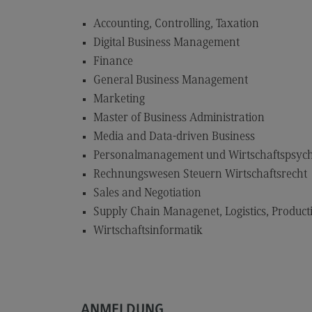
Artificial Intelligence
(External link)
Accounting, Controlling, Taxation
Rahmenbedingungen
Digital Business Management
Modulangebot
Finance
Berufsperspektiven
General Business Management
Marketing
Kontakt
Master of Business Administration
Digital Business Management
Media and Data-driven Business
Digital Business Management
Personalmanagement und Wirtschaftspsych
Rechnungswesen Steuern Wirtschaftsrecht
Modulangebot
Sales and Negotiation
Berufsperspektiven
Supply Chain Managenet, Logistics, Product
Kontakt
Wirtschaftsinformatik
Digitalisierung in der Sozialen Arbeit
Digitalisierung in der Sozialen Arbe
Modulangebot
ANMELDUNG