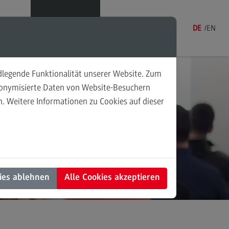
Menü
DE
EN
ndlegende Funktionalität unserer Website. Zum
udonymisierte Daten von Website-Besuchern
. Weitere Informationen zu Cookies auf dieser
sonalmanagement und
tschaftspsychologie
rsonalmanagement und
rtschaftspsychologie
dulangebot
ies ablehnen
Alle Cookies akzeptieren
rufsperspektiven
ntakt
nung und Koordination in der
alen Arbeit