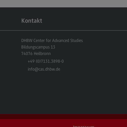
r uns
er uns
Kontakt
ropean University
ternal link)
DHBW Center for Advanced Studies
rnational Office
Bildungscampus 13
ternational Office
74076
Heilbronn
+49 (0)7131.3898-0
4Dual
info
@cas.dhbw.de
kursionen und Studienreisen
asmus+
glischsprachiger MBA
ntakt
eressensvertretungen
teressensvertretungen