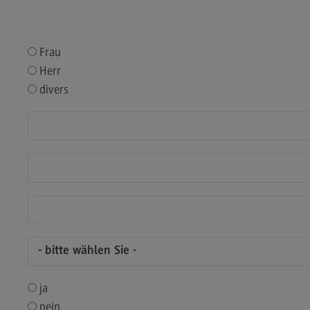
Kontakt
Mo
Marketing and Business Psychology
Be
Frau
Marketing and Business Psychology
Ko
Herr
divers
Modulangebot
Tra
Berufsperspektiven
Tr
Kontakt
Mo
Maschinenbau
Ko
Maschinenbau
Wirt
Profil-O-Mat Maschinenbau
Wi
(External link)
Rahmenbedingungen
Ra
Modulangebot
Mo
ja
Berufsperspektiven
Be
nein