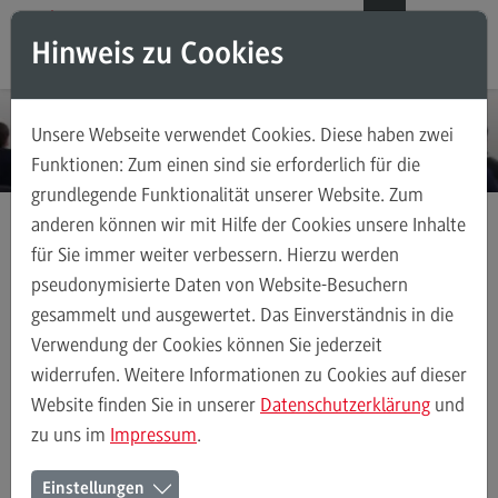
Direkt zum Inhalt
Direkt zum Hauptmenu
Direkt zum Footer
DE
EN
Hinweis zu Cookies
Modul-O-Mat
Suchen
Unsere Webseite verwendet Cookies. Diese haben zwei
Masterstudiengänge
Funktionen: Zum einen sind sie erforderlich für die
grundlegende Funktionalität unserer Website. Zum
Accounting, Controlling, Taxation
anderen können wir mit Hilfe der Cookies unsere Inhalte
Accounting, Controlling, Taxation
für Sie immer weiter verbessern. Hierzu werden
Anmeldung Infoveranstaltungen
Modulangebot
pseudonymisierte Daten von Website-Besuchern
Infoveranstaltung Mannheim Duale Partner
gesammelt und ausgewertet. Das Einverständnis in die
Berufsperspektiven
Verwendung der Cookies können Sie jederzeit
Kontakt
Anmeldung zur
widerrufen. Weitere Informationen zu Cookies auf dieser
Advanced Practice in Healthcare
Website finden Sie in unserer
Datenschutzerklärung
und
Informationsveranstaltung für
zu uns im
Impressum
.
Advanced Practice in Healthcare
Unternehmen und
Rahmenbedingungen
Einstellungen