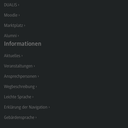
DUALIS
Modulangebot
Moodle
Berufsperspektiven
Marktplatz
Kontakt
Alumni
Digital Business Management
Informationen
Digital Business Management
Aktuelles
Modulangebot
Veranstaltungen
Berufsperspektiven
Ansprechpersonen
Kontakt
Wegbeschreibung
Digitalisierung in der Sozialen Arbeit
Leichte Sprache
Digitalisierung in der Sozialen Arbeit
Erklärung der Navigation
Modulangebot
Gebärdensprache
Berufsperspektiven