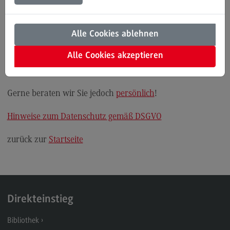
Einrichtungen
Modulangebot
Kontakt
Alle Cookies ablehnen
Derzeit ist keine Infoveranstaltung für Unternehmen und
Bauingenieurwesen
Alle Cookies akzeptieren
Einrichtungen zum Masterstudienangebot an der DHBW
Bauingenieurwesen
Mannheim geplant.
Rahmenbedingungen
Gerne beraten wir Sie jedoch
persönlich
!
Modulangebot
Hinweise zum Datenschutz gemäß DSGVO
Berufsperspektiven
zurück zur
Startseite
Kontakt
Data Science and Artificial Intelligence
Data Science and Artificial Intelligence
Profil-O-Mat Data Science and Artificial
Direkteinstieg
Intelligence
(External link)
Bibliothek
Rahmenbedingungen