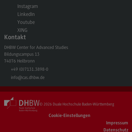
Kontakt
Instagram
Elektrotechnik und Informationstechnik
LinkedIn
Youtube
Elektrotechnik und Informationstechnik
XING
Profil-O-Mat Elektrotechnik und
Kontakt
Informationstechnik
(External link)
DHBW Center for Advanced Studies
Rahmenbedingungen
Bildungscampus 13
Modulangebot
74076
Heilbronn
+49 (0)7131.3898-0
Berufsperspektiven
info
@cas.dhbw.de
Kontakt
Entrepreneurship
Entrepreneurship
© 2026
Duale Hochschule Baden-Württemberg
Modulangebot
Cookie-Einstellungen
Impressum
Berufsperspektiven
Datenschutz