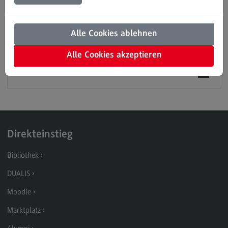
Modulangebot
Derzeit ist keine Infoveranstaltung zum
Masterstudienangebot an der DHBW Mannheim geplant.
Kontakt
Alle Cookies ablehnen
Gerne beraten wir Sie jedoch
persönlich
!
Bauingenieurwesen
Alle Cookies akzeptieren
Bauingenieurwesen
Hinweise zum Datenschutz
Rahmenbedingungen
Modulangebot
Berufsperspektiven
Direkteinstieg
Kontakt
Bibliothek
Data Science and Artificial Intelligence
DUALIS
Data Science and Artificial Intelligence
Moodle
Profil-O-Mat Data Science and Artificial
Intelligence
Marktplatz
(External link)
Rahmenbedingungen