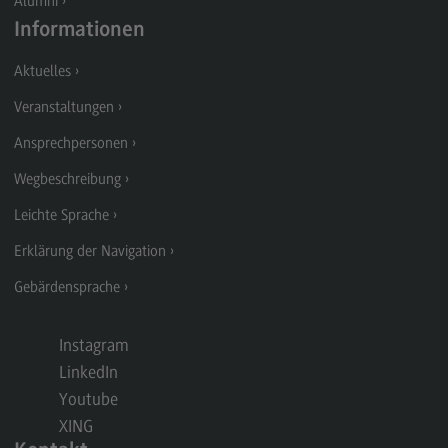
Alumni
Modulangebot
Informationen
Berufsperspektiven
Aktuelles
Kontakt
Veranstaltungen
Digital Business Management
Ansprechpersonen
Digital Business Management
Wegbeschreibung
Modulangebot
Leichte Sprache
Berufsperspektiven
Erklärung der Navigation
Kontakt
Gebärdensprache
Digitalisierung in der Sozialen Arbeit
Instagram
Digitalisierung in der Sozialen Arbeit
LinkedIn
Modulangebot
Youtube
Berufsperspektiven
XING