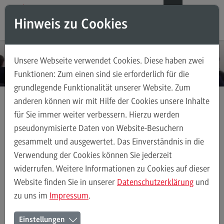
Direkt zum Inhalt
Direkt zum Hauptmenu
Direkt zum Footer
DE
EN
Hinweis zu Cookies
Modul-O-Mat
Suchen
Unsere Webseite verwendet Cookies. Diese haben zwei
Masterstudiengänge
Funktionen: Zum einen sind sie erforderlich für die
grundlegende Funktionalität unserer Website. Zum
Accounting, Controlling, Taxation
anderen können wir mit Hilfe der Cookies unsere Inhalte
Accounting, Controlling, Taxation
für Sie immer weiter verbessern. Hierzu werden
Anmeldung Infoveranstaltungen
Infoveranstaltung Mannheim
Modulangebot
pseudonymisierte Daten von Website-Besuchern
gesammelt und ausgewertet. Das Einverständnis in die
Berufsperspektiven
Verwendung der Cookies können Sie jederzeit
Informationsveranstaltung zum
Kontakt
widerrufen. Weitere Informationen zu Cookies auf dieser
Masterstudienangebot an der
Advanced Practice in Healthcare
Website finden Sie in unserer
Datenschutzerklärung
und
DHBW Mannheim
zu uns im
Impressum
.
Advanced Practice in Healthcare
Rahmenbedingungen
Einstellungen