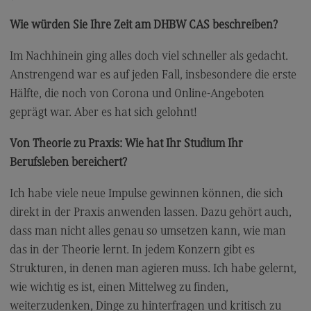
Modulangebot
Wie würden Sie Ihre Zeit am DHBW CAS beschreiben?
Berufsperspektiven
Im Nachhinein ging alles doch viel schneller als gedacht.
Kontakt
Anstrengend war es auf jeden Fall, insbesondere die erste
Digital Business Management
Hälfte, die noch von Corona und Online-Angeboten
geprägt war. Aber es hat sich gelohnt!
Digital Business Management
Modulangebot
Von Theorie zu Praxis: Wie hat Ihr Studium Ihr
Berufsleben bereichert?
Berufsperspektiven
Kontakt
Ich habe viele neue Impulse gewinnen können, die sich
direkt in der Praxis anwenden lassen. Dazu gehört auch,
Digitalisierung in der Sozialen Arbeit
dass man nicht alles genau so umsetzen kann, wie man
Digitalisierung in der Sozialen Arbeit
das in der Theorie lernt. In jedem Konzern gibt es
Modulangebot
Strukturen, in denen man agieren muss. Ich habe gelernt,
wie wichtig es ist, einen Mittelweg zu finden,
Berufsperspektiven
weiterzudenken, Dinge zu hinterfragen und kritisch zu