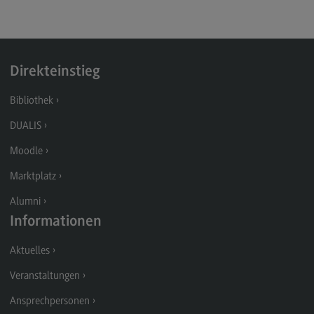
Kontakt
Executive Engineering
Executive Engineering
Direkteinstieg
Modulangebot
Bibliothek
Besonderheiten und Highlights
DUALIS
Berufsperspektiven
Moodle
Kontakt
Marktplatz
Finance
Alumni
Finance
Informationen
Modulangebot
Aktuelles
Berufsperspektiven
Veranstaltungen
Kontakt
Ansprechpersonen
General Business Management