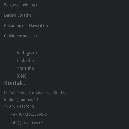
Wegbeschreibung
General Business Management
Leichte Sprache
Modulangebot
Erklärung der Navigation
Berufsperspektiven
Gebärdensprache
Kontakt
Governance Sozialer Arbeit
Instagram
LinkedIn
Governance Sozialer Arbeit
Youtube
Modulangebot
XING
Berufsperspektiven
Kontakt
Kontakt
DHBW Center for Advanced Studies
Bildungscampus 13
Informatik
74076
Heilbronn
Informatik
+49 (0)7131.3898-0
info
@cas.dhbw.de
Profil-O-Mat Informatik
(External link)