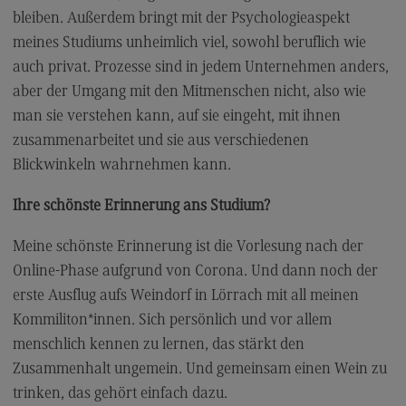
Kontakt
bleiben. Außerdem bringt mit der Psychologieaspekt
Elektrotechnik und Informationstechnik
meines Studiums unheimlich viel, sowohl beruflich wie
auch privat. Prozesse sind in jedem Unternehmen anders,
Elektrotechnik und Informationstechnik
aber der Umgang mit den Mitmenschen nicht, also wie
Profil-O-Mat Elektrotechnik und
man sie verstehen kann, auf sie eingeht, mit ihnen
Informationstechnik
(External link)
zusammenarbeitet und sie aus verschiedenen
Rahmenbedingungen
Blickwinkeln wahrnehmen kann.
Modulangebot
Ihre schönste Erinnerung ans Studium?
Berufsperspektiven
Meine schönste Erinnerung ist die Vorlesung nach der
Kontakt
Online-Phase aufgrund von Corona. Und dann noch der
Entrepreneurship
erste Ausflug aufs Weindorf in Lörrach mit all meinen
Entrepreneurship
Kommiliton*innen. Sich persönlich und vor allem
menschlich kennen zu lernen, das stärkt den
Modulangebot
Zusammenhalt ungemein. Und gemeinsam einen Wein zu
Berufsperspektiven
trinken, das gehört einfach dazu.