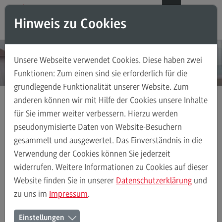
Direkt zum Inhalt
Direkt zum Hauptmenu
Direkt zum Footer
DE
EN
Hinweis zu Cookies
Modul-O-Mat
Suchen
Unsere Webseite verwendet Cookies. Diese haben zwei
Masterstudiengänge
Funktionen: Zum einen sind sie erforderlich für die
grundlegende Funktionalität unserer Website. Zum
Accounting, Controlling, Taxation
anderen können wir mit Hilfe der Cookies unsere Inhalte
Accounting, Controlling, Taxation
für Sie immer weiter verbessern. Hierzu werden
Interviews
Benz, Jessica
Modulangebot
pseudonymisierte Daten von Website-Besuchern
gesammelt und ausgewertet. Das Einverständnis in die
Berufsperspektiven
Verwendung der Cookies können Sie jederzeit
Kontakt
widerrufen. Weitere Informationen zu Cookies auf dieser
Advanced Practice in Healthcare
Website finden Sie in unserer
Datenschutzerklärung
und
zu uns im
Impressum
.
Advanced Practice in Healthcare
Rahmenbedingungen
Einstellungen