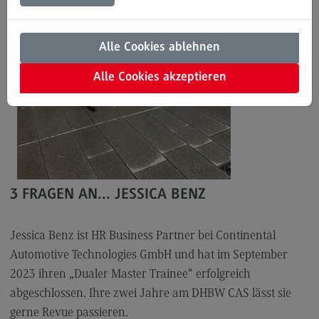
Modulangebot
Kontakt
Alle Cookies ablehnen
Bauingenieurwesen
Alle Cookies akzeptieren
Bauingenieurwesen
Rahmenbedingungen
Modulangebot
Berufsperspektiven
3 FRAGEN AN... JESSICA BENZ
Kontakt
Data Science and Artificial Intelligence
Jessica Benz ist HR Business Partner bei Continental
Data Science and Artificial Intelligence
Automotive Technologies GmbH und hat im September
Profil-O-Mat Data Science and Artificial
2023 ihren „Dualer Master Trainee“ erfolgreich
Intelligence
abgeschlossen. Ihre zwei Jahre am DHBW CAS lässt sie
(External link)
Rahmenbedingungen
gerne Revue passieren.