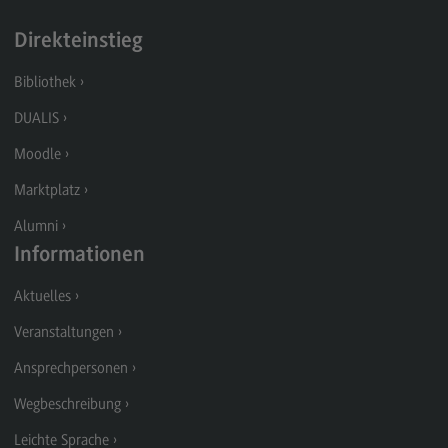
Rahmenbedingungen
Direkteinstieg
Modulangebot
Bibliothek
Berufsperspektiven
DUALIS
Kontakt
Moodle
Integrated Engineering
Marktplatz
Integrated Engineering
Alumni
Rahmenbedingungen
Informationen
Modulangebot
Aktuelles
Berufsperspektiven
Veranstaltungen
Kontakt
Ansprechpersonen
Intensive Care
Wegbeschreibung
Intensive Care
Leichte Sprache
Modulangebot