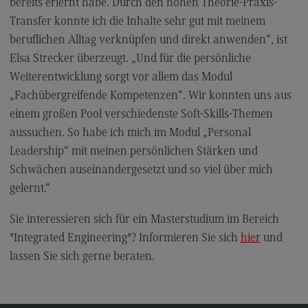
bereits erlernt habe. Durch den hohen Theorie-Praxis-
General Business Management
Transfer konnte ich die Inhalte sehr gut mit meinem
beruflichen Alltag verknüpfen und direkt anwenden“, ist
Modulangebot
Elsa Strecker überzeugt. „Und für die persönliche
Berufsperspektiven
Weiterentwicklung sorgt vor allem das Modul
Kontakt
„Fachübergreifende Kompetenzen“. Wir konnten uns aus
einem großen Pool verschiedenste Soft-Skills-Themen
Governance Sozialer Arbeit
aussuchen. So habe ich mich im Modul „Personal
Governance Sozialer Arbeit
Leadership“ mit meinen persönlichen Stärken und
Modulangebot
Schwächen auseinandergesetzt und so viel über mich
gelernt.“
Berufsperspektiven
Kontakt
Sie interessieren sich für ein Masterstudium im Bereich
"Integrated Engineering"? Informieren Sie sich
hier
und
Informatik
lassen Sie sich gerne beraten.
Informatik
Profil-O-Mat Informatik
(External link)