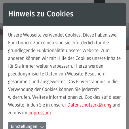
Direkt zum Inhalt
Direkt zum Hauptmenu
Direkt zum Footer
DE
EN
Hinweis zu Cookies
Modul-O-Mat
Suchen
Unsere Webseite verwendet Cookies. Diese haben zwei
Masterstudiengänge
Funktionen: Zum einen sind sie erforderlich für die
grundlegende Funktionalität unserer Website. Zum
Accounting, Controlling, Taxation
anderen können wir mit Hilfe der Cookies unsere Inhalte
Accounting, Controlling, Taxation
für Sie immer weiter verbessern. Hierzu werden
Interviews
Strecker, Elsa
Modulangebot
pseudonymisierte Daten von Website-Besuchern
gesammelt und ausgewertet. Das Einverständnis in die
Berufsperspektiven
Verwendung der Cookies können Sie jederzeit
"Mit dem Master konnte ich
Kontakt
widerrufen. Weitere Informationen zu Cookies auf dieser
meine Kenntnisse aus dem
Advanced Practice in Healthcare
Website finden Sie in unserer
Datenschutzerklärung
und
Bachelorstudium vertiefen und
zu uns im
Impressum
.
Advanced Practice in Healthcare
ausbauen."
Rahmenbedingungen
Einstellungen