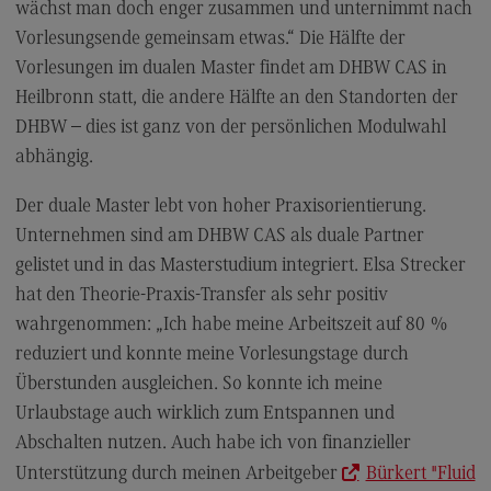
Kontakt
wächst man doch enger zusammen und unternimmt nach
Vorlesungsende gemeinsam etwas.“ Die Hälfte der
Elektrotechnik und Informationstechnik
Vorlesungen im dualen Master findet am DHBW CAS in
Elektrotechnik und Informationstechnik
Heilbronn statt, die andere Hälfte an den Standorten der
Profil-O-Mat Elektrotechnik und
DHBW – dies ist ganz von der persönlichen Modulwahl
Informationstechnik
abhängig.
(External link)
Rahmenbedingungen
Der duale Master lebt von hoher Praxisorientierung.
Modulangebot
Unternehmen sind am DHBW CAS als duale Partner
Berufsperspektiven
gelistet und in das Masterstudium integriert. Elsa Strecker
hat den Theorie-Praxis-Transfer als sehr positiv
Kontakt
wahrgenommen: „Ich habe meine Arbeitszeit auf 80 %
Entrepreneurship
reduziert und konnte meine Vorlesungstage durch
Entrepreneurship
Überstunden ausgleichen. So konnte ich meine
Urlaubstage auch wirklich zum Entspannen und
Modulangebot
Abschalten nutzen. Auch habe ich von finanzieller
Berufsperspektiven
Unterstützung durch meinen Arbeitgeber
Bürkert "Fluid