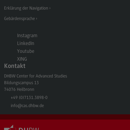
Erklärung der Navigation
Berufsperspektiven
Gebärdensprache
Kontakt
Marketing and Business Psychology
Instagram
Marketing and Business Psychology
LinkedIn
Youtube
Modulangebot
XING
Berufsperspektiven
Kontakt
Kontakt
DHBW Center for Advanced Studies
Bildungscampus 13
Maschinenbau
74076
Heilbronn
Maschinenbau
+49 (0)7131.3898-0
Profil-O-Mat Maschinenbau
info
@cas.dhbw.de
(External link)
Rahmenbedingungen
Modulangebot