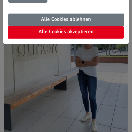
Modulangebot
Kontakt
Alle Cookies ablehnen
Bauingenieurwesen
Alle Cookies akzeptieren
Bauingenieurwesen
Rahmenbedingungen
Modulangebot
Berufsperspektiven
Kontakt
Data Science and Artificial Intelligence
Data Science and Artificial Intelligence
Profil-O-Mat Data Science and Artificial
Intelligence
(External link)
Rahmenbedingungen