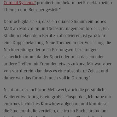
Kontakt
Control Systems"
profitiert und bekam bei Projektarbeiten
Themen und Betreuer gestellt.“
Executive Engineering
Executive Engineering
Dennoch gibt sie zu, dass ein duales Studium ein hohes
Maß an Motivation und Selbstmanagement fordert: „Ein
Modulangebot
Studium neben dem Beruf zu absolvieren, ist ganz klar
Besonderheiten und Highlights
eine Doppelbelastung. Neue Themen in der Vorlesung, die
Berufsperspektiven
Nachbereitung oder auch Prüfungsvorbereitungen –
sicherlich kommt da der Sport oder auch das ein oder
Kontakt
andere Treffen mit Freunden etwas zu kurz. Mir war aber
Finance
von vornherein klar, dass es eine absehbare Zeit ist und
Finance
daher war das für mich auch voll in Ordnung.“
Modulangebot
Nicht nur der fachliche Mehrwert, auch die persönliche
Berufsperspektiven
Weiterentwicklung ist ein großer Pluspunkt. „Ich habe mir
enormes fachliches Knowhow aufgebaut und konnte so
Kontakt
die Studieninhalte vertiefen, die ich im Bachelorstudium
General Business Management