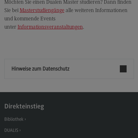
Kontakt
Möchten Sie einen Dualen Master studieren? Dann finden
Sie bei
Masterstudiengänge
alle weiteren Informationen
Elektrotechnik und Informationstechnik
und kommende Events
Elektrotechnik und Informationstechnik
unter
Informationsveranstaltungen
.
Profil-O-Mat Elektrotechnik und
Informationstechnik
(External link)
Rahmenbedingungen
Modulangebot
Hinweise zum Datenschutz
Berufsperspektiven
Kontakt
Entrepreneurship
Direkteinstieg
Entrepreneurship
Modulangebot
Bibliothek
Berufsperspektiven
DUALIS