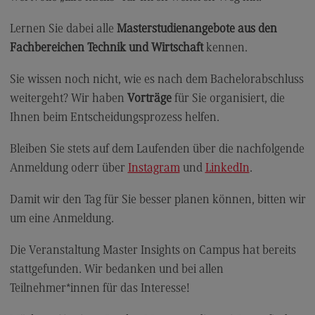
Modulangebot
Lernen Sie dabei alle
Masterstudienangebote aus den
Berufsperspektiven
Fachbereichen Technik und Wirtschaft
kennen.
Kontakt
Sie wissen noch nicht, wie es nach dem Bachelorabschluss
Digital Business Management
weitergeht? Wir haben
Vorträge
für Sie organisiert, die
Digital Business Management
Ihnen beim Entscheidungsprozess helfen.
Modulangebot
Bleiben Sie stets auf dem Laufenden über die nachfolgende
Berufsperspektiven
Anmeldung oderr über
Instagram
und
LinkedIn
.
Kontakt
Damit wir den Tag für Sie besser planen können, bitten wir
Digitalisierung in der Sozialen Arbeit
um eine Anmeldung.
Digitalisierung in der Sozialen Arbeit
Die Veranstaltung Master Insights on Campus hat bereits
Modulangebot
stattgefunden. Wir bedanken und bei allen
Teilnehmer*innen für das Interesse!
Berufsperspektiven