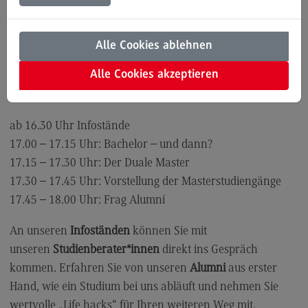
Gründe: Möchten Sie sich unverbindlich informieren?
Modulangebot
Dann besuchen Sie am Dienstagnachmittag, den 20.
Kontakt
Alle Cookies ablehnen
Oktober 2025, von 16.30-18.30 Uhr an der DHBW
Bauingenieurwesen
Mosbach, Lohrtalweg 10 (Audimaxx).
Alle Cookies akzeptieren
Bauingenieurwesen
Programm
Rahmenbedingungen
ab 16.30 Uhr Infostände
Modulangebot
17.00 – 17.15 Uhr: Bachelor – und dann?
Berufsperspektiven
17.15 – 17.30 Uhr: Der Duale Master
17.30 – 17.45 Uhr: Vorstellung der Masterstudiengänge
Kontakt
17.45 – 18.00 Uhr: Frag Alumni
Data Science and Artificial Intelligence
An unseren
Infoständen
können Sie mit
Data Science and Artificial Intelligence
unseren
Studienberater*innen
direkt ins Gespräch
Profil-O-Mat Data Science and Artificial
kommen. Erfahren Sie von unseren
Alumni
aus erster
Intelligence
(External link)
Hand, wie ein Studium bei uns abläuft und nehmen Sie
Rahmenbedingungen
wertvolle „Life hacks“ für Ihren weiteren Weg mit.