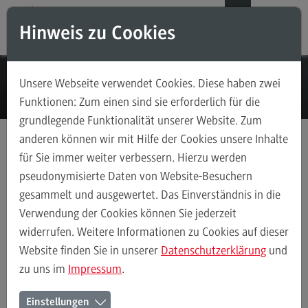
Direkt zum Inhalt
Direkt zum Hauptmenu
Direkt zum Footer
DE
EN
Hinweis zu Cookies
Modul-O-Mat
Suchen
Unsere Webseite verwendet Cookies. Diese haben zwei
Masterstudiengänge
Funktionen: Zum einen sind sie erforderlich für die
grundlegende Funktionalität unserer Website. Zum
Accounting, Controlling, Taxation
anderen können wir mit Hilfe der Cookies unsere Inhalte
Accounting, Controlling, Taxation
für Sie immer weiter verbessern. Hierzu werden
Anmeldung Infoveranstaltungen
Master Insights Mosbach
Modulangebot
pseudonymisierte Daten von Website-Besuchern
gesammelt und ausgewertet. Das Einverständnis in die
Berufsperspektiven
Verwendung der Cookies können Sie jederzeit
Master Insights on Campus -
Kontakt
widerrufen. Weitere Informationen zu Cookies auf dieser
Mosbach
Advanced Practice in Healthcare
Website finden Sie in unserer
Datenschutzerklärung
und
zu uns im
Impressum
.
Advanced Practice in Healthcare
Rahmenbedingungen
Für einen Dualen Master der DHBW gibt es viele gute
Einstellungen