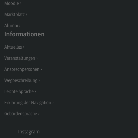
Kontakt
Moodle
Executive Engineering
Marktplatz
Executive Engineering
Alumni
Informationen
Modulangebot
Aktuelles
Besonderheiten und Highlights
Veranstaltungen
Berufsperspektiven
Ansprechpersonen
Kontakt
Wegbeschreibung
Finance
Leichte Sprache
Finance
Erklärung der Navigation
Modulangebot
Gebärdensprache
Berufsperspektiven
Kontakt
Instagram
General Business Management