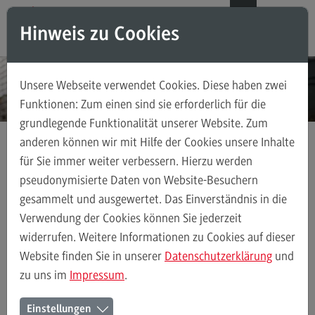
Direkt zum Inhalt
Direkt zum Hauptmenu
Direkt zum Footer
DE
EN
Hinweis zu Cookies
Modul-O-Mat
Suchen
Unsere Webseite verwendet Cookies. Diese haben zwei
Masterstudiengänge
Funktionen: Zum einen sind sie erforderlich für die
grundlegende Funktionalität unserer Website. Zum
Accounting, Controlling, Taxation
anderen können wir mit Hilfe der Cookies unsere Inhalte
Accounting, Controlling, Taxation
für Sie immer weiter verbessern. Hierzu werden
Anmeldung Infoveranstaltungen
Master Insights Heidenheim
Modulangebot
pseudonymisierte Daten von Website-Besuchern
gesammelt und ausgewertet. Das Einverständnis in die
Berufsperspektiven
Verwendung der Cookies können Sie jederzeit
Master Insights on Campus -
Kontakt
widerrufen. Weitere Informationen zu Cookies auf dieser
Heidenheim
Advanced Practice in Healthcare
Website finden Sie in unserer
Datenschutzerklärung
und
zu uns im
Impressum
.
Advanced Practice in Healthcare
Rahmenbedingungen
Die Veranstaltung Master Insights on Campus hat bereits
Einstellungen