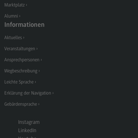
Marktplatz
Modulangebot
Alumni
Berufsperspektiven
Informationen
Kontakt
Aktuelles
Digital Business Management
Veranstaltungen
Digital Business Management
Ansprechpersonen
Modulangebot
Wegbeschreibung
Berufsperspektiven
Leichte Sprache
Kontakt
Erklärung der Navigation
Digitalisierung in der Sozialen Arbeit
Gebärdensprache
Digitalisierung in der Sozialen Arbeit
Modulangebot
Instagram
Berufsperspektiven
LinkedIn