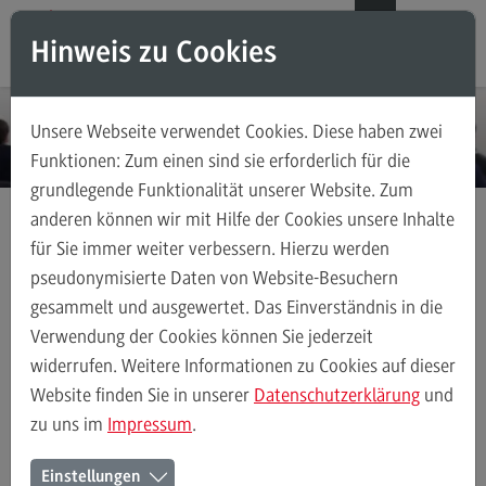
Direkt zum Inhalt
Direkt zum Hauptmenu
Direkt zum Footer
DE
EN
Hinweis zu Cookies
Modul-O-Mat
Suchen
Unsere Webseite verwendet Cookies. Diese haben zwei
Masterstudiengänge
Funktionen: Zum einen sind sie erforderlich für die
grundlegende Funktionalität unserer Website. Zum
Accounting, Controlling, Taxation
anderen können wir mit Hilfe der Cookies unsere Inhalte
Accounting, Controlling, Taxation
für Sie immer weiter verbessern. Hierzu werden
Anmeldung Infoveranstaltungen
Modulangebot
pseudonymisierte Daten von Website-Besuchern
Online-Infoveranstaltung Bauingenieurwesen
gesammelt und ausgewertet. Das Einverständnis in die
Berufsperspektiven
Verwendung der Cookies können Sie jederzeit
Kontakt
Ihr Sprungbrett zum Master
widerrufen. Weitere Informationen zu Cookies auf dieser
Advanced Practice in Healthcare
Website finden Sie in unserer
Datenschutzerklärung
und
Bauingenieurwesen
zu uns im
Impressum
.
Advanced Practice in Healthcare
Rahmenbedingungen
Einstellungen