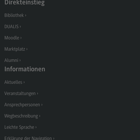
Direkteinstieg
Modulangebot
Bibliothek
Berufsperspektiven
DUALIS
Kontakt
Moodle
Digital Business Management
Marktplatz
Digital Business Management
Alumni
Modulangebot
Informationen
Berufsperspektiven
Aktuelles
Kontakt
Veranstaltungen
Digitalisierung in der Sozialen Arbeit
Ansprechpersonen
Digitalisierung in der Sozialen Arbeit
Wegbeschreibung
Modulangebot
Leichte Sprache
Berufsperspektiven
Erklärung der Navigation