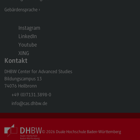
Kontakt
Gebärdensprache
Elektrotechnik und Informationstechnik
Elektrotechnik und Informationstechnik
Instagram
LinkedIn
Profil-O-Mat Elektrotechnik und
Informationstechnik
Youtube
(External link)
XING
Rahmenbedingungen
Kontakt
Modulangebot
DHBW Center for Advanced Studies
Berufsperspektiven
Bildungscampus 13
74076
Heilbronn
Kontakt
+49 (0)7131.3898-0
Entrepreneurship
info
@cas.dhbw.de
Entrepreneurship
Modulangebot
Berufsperspektiven
© 2026
Duale Hochschule Baden-Württemberg