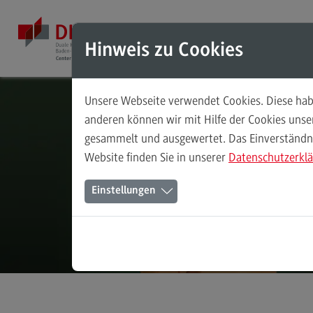
Direkt zum Inhalt
Direkt zum Hauptmenu
Direkt zum Footer
Mod
Hinweis zu Cookies
Unsere Webseite verwendet Cookies. Diese habe
Masterstudiengänge
anderen können wir mit Hilfe der Cookies uns
gesammelt und ausgewertet. Das Einverständnis
Accounting, Controlling, Taxation
Website finden Sie in unserer
Datenschutzerkl
Accounting, Controlling, Taxation
Einstellungen
Modulangebot
Berufsperspektiven
Kontakt
Advanced Practice in Healthcare
Advanced Practice in Healthcare