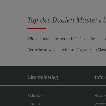
Rahmenbedingungen
Modulangebot
Tag des Dualen Masters 
Kontakt
Bauingenieurwesen
Bauingenieurwesen
Wir bedanken uns herzlich für Ihren Besuch b
Rahmenbedingungen
Gerne beantworten wir Ihre Fragen zum Mast
Modulangebot
Berufsperspektiven
Kontakt
Direkteinstieg
Info
Data Science and Artificial Intelligen
Data Science and Artificial
Intelligence
Bibliothek
Aktuell
Profil-O-Mat Data Science and
DUALIS
Veranst