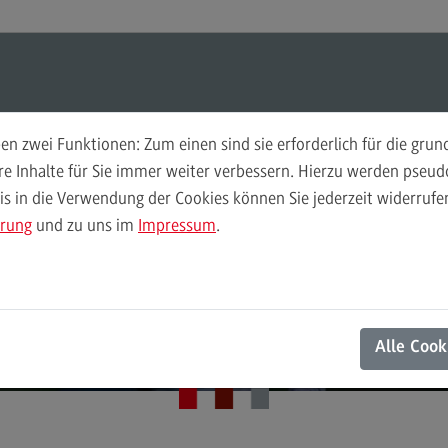
ul-O-Mat
Suchen
Modul-O-Mat
Suchen
n zwei Funktionen: Zum einen sind sie erforderlich für die gru
ere Inhalte für Sie immer weiter verbessern. Hierzu werden pse
 in die Verwendung der Cookies können Sie jederzeit widerrufen
Finance
Per
ärung
und zu uns im
Impressum
.
Wir
Finance
Pe
Modulangebot
Wi
Berufsperspektiven
Mo
Alle Cook
Kontakt
Be
General Business Management
Ko
General Business Management
Pla
Sozi