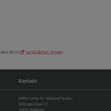
anung und Koordination in der
zialen Arbeit
dulangebot
rufsperspektiven
ntakt
hnungswesen Steuern
nline Ihren
persönlichen Termin
!
schaftsrecht
chnungswesen Steuern
rtschaftsrecht
dulangebot
Kontakt
rufsperspektiven
ntakt
DHBW Center for Advanced Studies
s and Negotiation
Bildungscampus 13
74076
Heilbronn